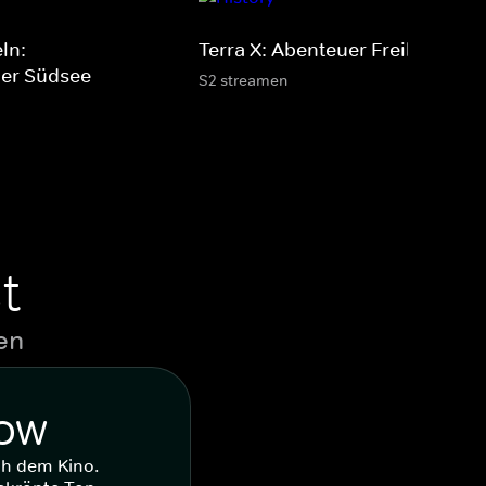
ln:
Terra X: Abenteuer Freiheit
der Südsee
S2 streamen
t
en
WOW
ch dem Kino.