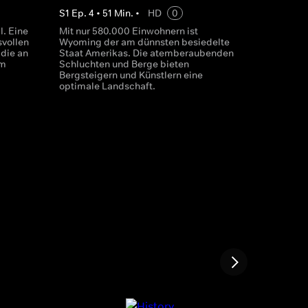
S
1
Ep.
4
•
51
Min.
•
HD
0
l. Eine
Mit nur 580.000 Einwohnern ist
svollen
Wyoming der am dünnsten besiedelte
 die an
Staat Amerikas. Die atemberaubenden
am
Schluchten und Berge bieten
Bergsteigern und Künstlern eine
optimale Landschaft.