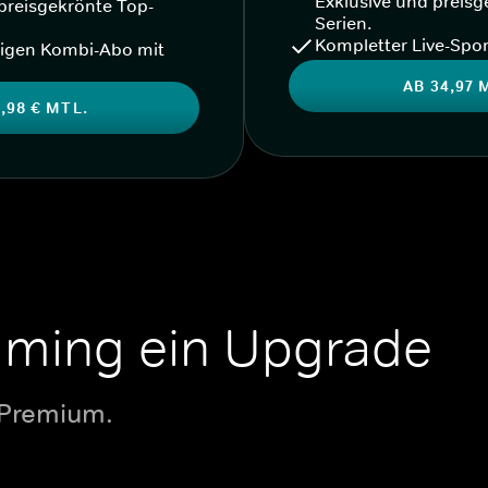
Exklusive und preisg
preisgekrönte Top-
Serien.
Kompletter Live-Spor
igen Kombi-Abo mit
AB 34,97 
,98 € MTL.
aming ein Upgrade
 Premium.