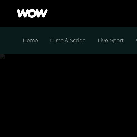
Home
Filme & Serien
Live-Sport