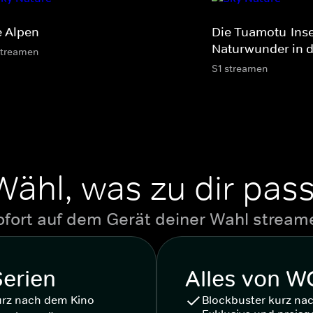
e Alpen
Die Tuamotu-Inse
Naturwunder in 
streamen
S1 streamen
Wähl, was zu dir pass
ofort auf dem Gerät deiner Wahl stream
Serien
Alles von 
urz nach dem Kino
Blockbuster kurz na