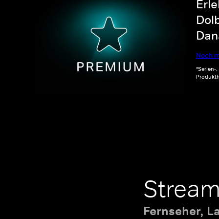
Erle
Dolb
Dana
Noch m
*Serien-
Produkth
Stream
Fernseher, L