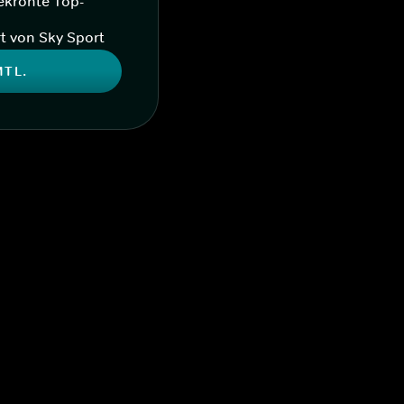
ekrönte Top-
t von Sky Sport
MTL.