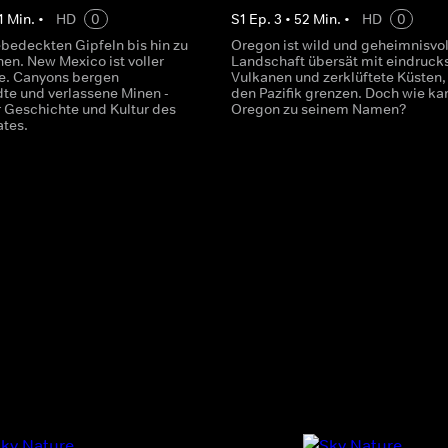
1
Min.
•
HD
0
S
1
Ep.
3
•
52
Min.
•
HD
0
bedeckten Gipfeln bis hin zu
Oregon ist wild und geheimnisvol
en. New Mexico ist voller
Landschaft übersät mit eindruck
e. Canyons bergen
Vulkanen und zerklüftete Küsten,
dte und verlassene Minen -
den Pazifik grenzen. Doch wie k
 Geschichte und Kultur des
Oregon zu seinem Namen?
tes.