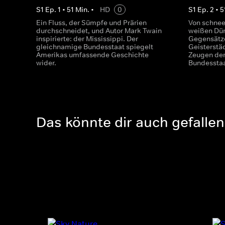
S
1
Ep.
1
•
51
Min.
•
HD
0
S
1
Ep.
2
•
5
Ein Fluss, der Sümpfe und Prärien
Von schnee
durchschneidet, und Autor Mark Twain
weißen Dün
inspirierte: der Mississippi. Der
Gegensätz
gleichnamige Bundesstaat spiegelt
Geisterstä
Amerikas umfassende Geschichte
Zeugen der
wider.
Bundesstaa
Das könnte dir auch gefallen