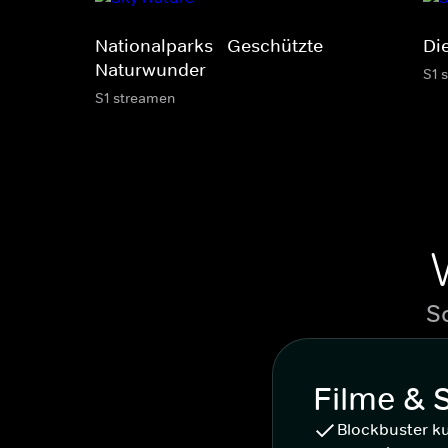
Nationalparks - Geschützte
Di
Naturwunder
S1 
S1 streamen
S
Filme & 
Blockbuster k