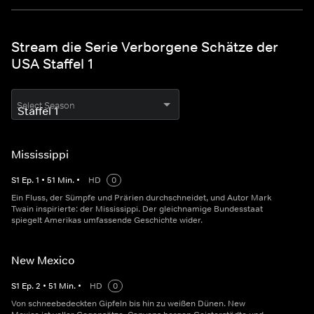
Stream die Serie Verborgene Schätze der
USA Staffel 1
Select Season
Mississippi
S
1
Ep.
1
•
51
Min.
•
HD
0
Ein Fluss, der Sümpfe und Prärien durchschneidet, und Autor Mark
Twain inspirierte: der Mississippi. Der gleichnamige Bundesstaat
spiegelt Amerikas umfassende Geschichte wider.
New Mexico
S
1
Ep.
2
•
51
Min.
•
HD
0
Von schneebedeckten Gipfeln bis hin zu weißen Dünen. New