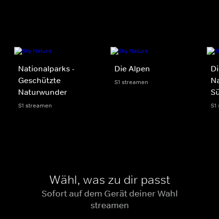
Nationalparks -
Die Alpen
Di
Geschützte
Na
S1 streamen
Naturwunder
S
S1 streamen
S1
Wähl, was zu dir passt
Sofort auf dem Gerät deiner Wahl
streamen