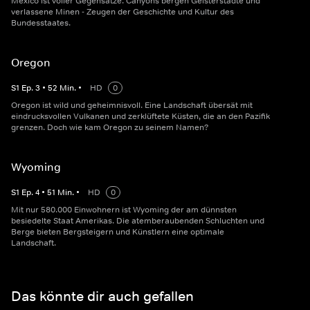
Mexico ist voller Gegensätze. Canyons bergen Geisterstädte und
verlassene Minen - Zeugen der Geschichte und Kultur des
Bundesstaates.
Oregon
S
1
Ep.
3
•
52
Min.
•
HD
0
Oregon ist wild und geheimnisvoll. Eine Landschaft übersät mit
eindrucksvollen Vulkanen und zerklüftete Küsten, die an den Pazifik
grenzen. Doch wie kam Oregon zu seinem Namen?
Wyoming
S
1
Ep.
4
•
51
Min.
•
HD
0
Mit nur 580.000 Einwohnern ist Wyoming der am dünnsten
besiedelte Staat Amerikas. Die atemberaubenden Schluchten und
Berge bieten Bergsteigern und Künstlern eine optimale
Landschaft.
Das könnte dir auch gefallen