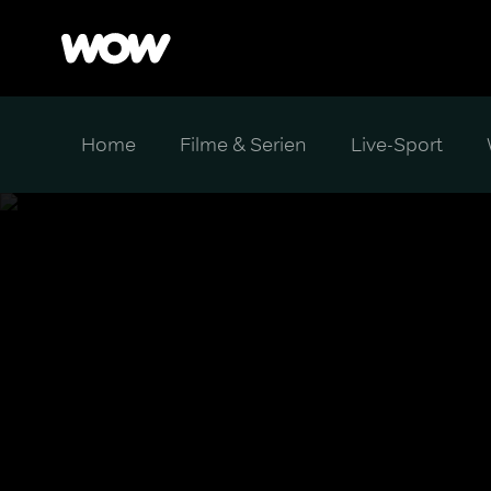
Home
Filme & Serien
Live-Sport