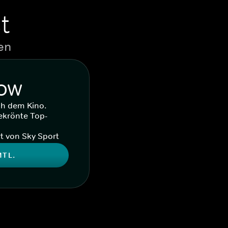
t
en
WOW
ch dem Kino.
ekrönte Top-
t von Sky Sport
MTL.