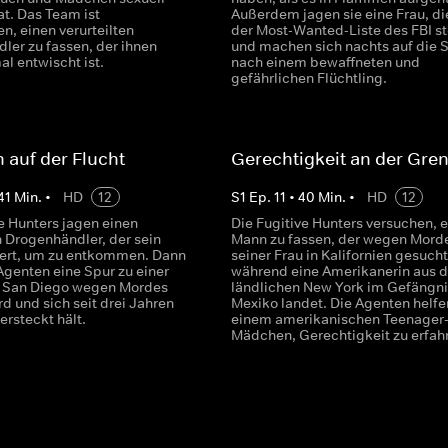
at. Das Team ist
Außerdem jagen sie eine Frau, di
n, einen verurteilten
der Most-Wanted-Liste des FBI st
ler zu fassen, der ihnen
und machen sich nachts auf die 
l entwischt ist.
nach einem bewaffneten und
gefährlichen Flüchtling.
 auf der Flucht
Gerechtigkeit an der Gre
41
Min.
•
HD
12
S
1
Ep.
11
•
40
Min.
•
HD
12
e Hunters jagen einen
Die Fugitive Hunters versuchen, 
n Drogenhändler, der sein
Mann zu fassen, der wegen Mord
iert, um zu entkommen. Dann
seiner Frau in Kalifornien gesucht
Agenten eine Spur zu einer
während eine Amerikanerin aus 
in San Diego wegen Mordes
ländlichen New York im Gefängni
d und sich seit drei Jahren
Mexiko landet. Die Agenten helf
versteckt hält.
einem amerikanischen Teenager
Mädchen, Gerechtigkeit zu erfah