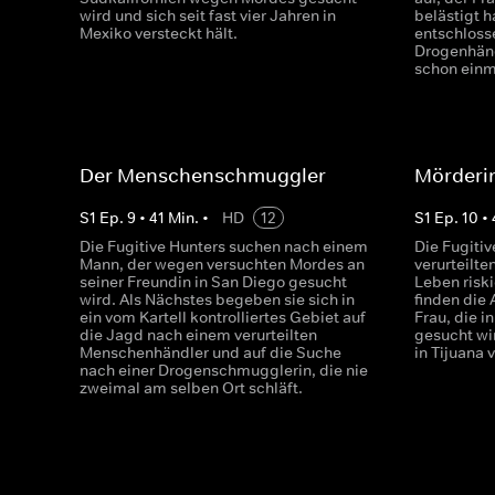
wird und sich seit fast vier Jahren in
belästigt h
Mexiko versteckt hält.
entschlosse
Drogenhänd
schon einma
Der Menschenschmuggler
Mörderin
S
1
Ep.
9
•
41
Min.
•
HD
12
S
1
Ep.
10
•
Die Fugitive Hunters suchen nach einem
Die Fugitiv
Mann, der wegen versuchten Mordes an
verurteilte
seiner Freundin in San Diego gesucht
Leben risk
wird. Als Nächstes begeben sie sich in
finden die 
ein vom Kartell kontrolliertes Gebiet auf
Frau, die 
die Jagd nach einem verurteilten
gesucht wir
Menschenhändler und auf die Suche
in Tijuana 
nach einer Drogenschmugglerin, die nie
zweimal am selben Ort schläft.