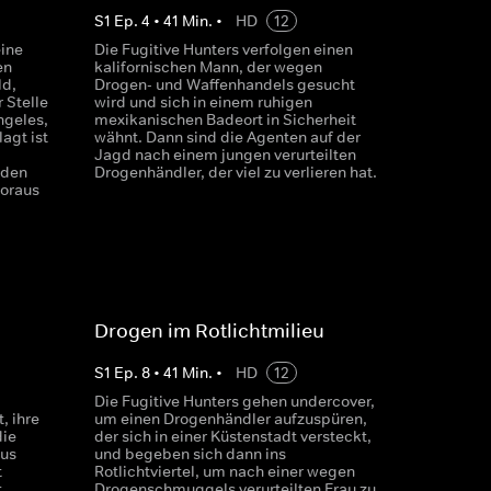
S
1
Ep.
4
•
41
Min.
•
HD
12
eine
Die Fugitive Hunters verfolgen einen
en
kalifornischen Mann, der wegen
ld,
Drogen- und Waffenhandels gesucht
 Stelle
wird und sich in einem ruhigen
ngeles,
mexikanischen Badeort in Sicherheit
agt ist
wähnt. Dann sind die Agenten auf der
Jagd nach einem jungen verurteilten
 den
Drogenhändler, der viel zu verlieren hat.
voraus
Drogen im Rotlichtmilieu
S
1
Ep.
8
•
41
Min.
•
HD
12
Die Fugitive Hunters gehen undercover,
, ihre
um einen Drogenhändler aufzuspüren,
die
der sich in einer Küstenstadt versteckt,
aus
und begeben sich dann ins
t
Rotlichtviertel, um nach einer wegen
.
Drogenschmuggels verurteilten Frau zu