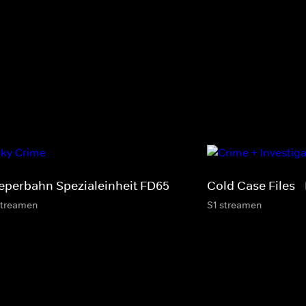
eperbahn Spezialeinheit FD65
Cold Case Files 
streamen
S1 streamen