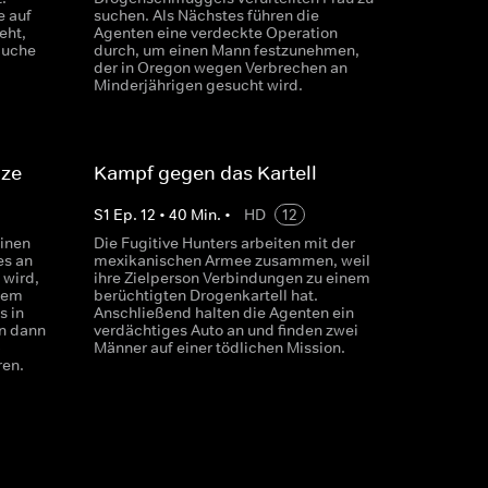
e auf
suchen. Als Nächstes führen die
eht,
Agenten eine verdeckte Operation
Suche
durch, um einen Mann festzunehmen,
der in Oregon wegen Verbrechen an
Minderjährigen gesucht wird.
nze
Kampf gegen das Kartell
S
1
Ep.
12
•
40
Min.
•
HD
12
einen
Die Fugitive Hunters arbeiten mit der
es an
mexikanischen Armee zusammen, weil
 wird,
ihre Zielperson Verbindungen zu einem
dem
berüchtigten Drogenkartell hat.
s in
Anschließend halten die Agenten ein
en dann
verdächtiges Auto an und finden zwei
-
Männer auf einer tödlichen Mission.
ren.