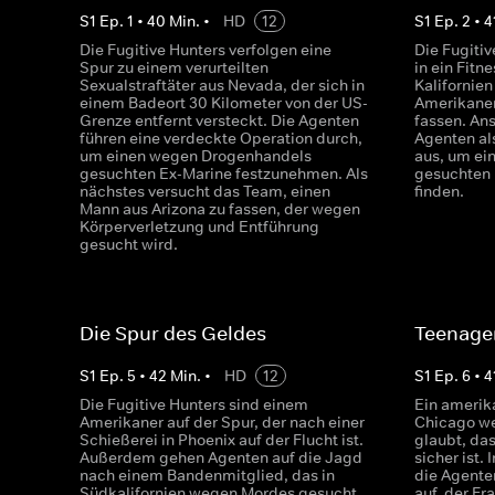
S
1
Ep.
1
•
40
Min.
•
HD
12
S
1
Ep.
2
•
4
Die Fugitive Hunters verfolgen eine
Die Fugiti
Spur zu einem verurteilten
in ein Fitn
Sexualstraftäter aus Nevada, der sich in
Kalifornie
einem Badeort 30 Kilometer von der US-
Amerikaner,
Grenze entfernt versteckt. Die Agenten
fassen. An
führen eine verdeckte Operation durch,
Agenten al
um einen wegen Drogenhandels
aus, um ei
gesuchten Ex-Marine festzunehmen. Als
gesuchten 
nächstes versucht das Team, einen
finden.
Mann aus Arizona zu fassen, der wegen
Körperverletzung und Entführung
gesucht wird.
Die Spur des Geldes
Teenager
S
1
Ep.
5
•
42
Min.
•
HD
12
S
1
Ep.
6
•
4
Die Fugitive Hunters sind einem
Ein amerik
Amerikaner auf der Spur, der nach einer
Chicago we
Schießerei in Phoenix auf der Flucht ist.
glaubt, das
Außerdem gehen Agenten auf die Jagd
sicher ist.
nach einem Bandenmitglied, das in
die Agente
Südkalifornien wegen Mordes gesucht
auf, der F