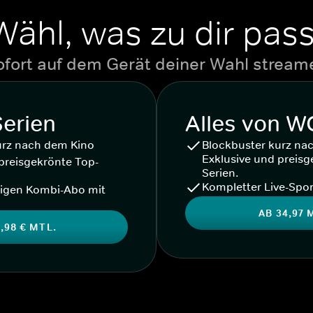
Wähl, was zu dir pass
ofort auf dem Gerät deiner Wahl stream
Serien
Alles von 
urz nach dem Kino
Blockbuster kurz na
Exklusive und preisg
preisgekrönte Top-
Serien.
Kompletter Live-Spor
igen Kombi-Abo mit
AB 34,97 
,98 € MTL.