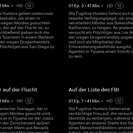
1
Min.
•
HD
12
S
1
Ep.
3
•
41
Min.
•
HD
12
ve Hunters gehen undercover
Die Fugitive Hunters liefern sich 
essstudio, um einen in
rasante Verfolgungsjagd, um ein
n wegen Mordes gesuchten
verurteilten Mörder aus Bakersfie
 der auf der Flucht ist, zu
Kalifornien, zu fangen. An anderer
schließend geben sich die
versucht ein Flüchtiger aus Los A
s Touristen in einem Badeort
der wegen Drogenhandels angekl
nen wegen Drogenhandels
und sich als Mitarbeiter der
Flüchtigen aus San Diego zu
Einwanderungsbehörde ausgibt,
Agenten in Tijuana einen Schritt 
zu sein.
 auf der Flucht
Auf der Liste des FBI
1
Min.
•
HD
12
S
1
Ep.
7
•
41
Min.
•
HD
12
anischer Teenager, der in
Die Fugitive Hunters halten eine
gen Mordes gesucht wird,
verdächtige Frau auf, die versucht
s er in Tijuana vor der Justiz
Identität zu verbergen, während 
 In der Zwischenzeit spüren
Agenten an anderer Stelle das H
n einen Mann aus Nevada
eines Menschenhändlers umstell
rauen und Mädchen sexuell
haben, als es in Flammen aufgeht