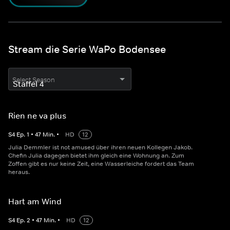
Stream die Serie WaPo Bodensee
Select Season
Rien ne va plus
S
4
Ep.
1
•
47
Min.
•
HD
12
Julia Demmler ist not amused über ihren neuen Kollegen Jakob.
Chefin Julia dagegen bietet ihm gleich eine Wohnung an. Zum
Zoffen gibt es nur keine Zeit, eine Wasserleiche fordert das Team
heraus.
Hart am Wind
S
4
Ep.
2
•
47
Min.
•
HD
12