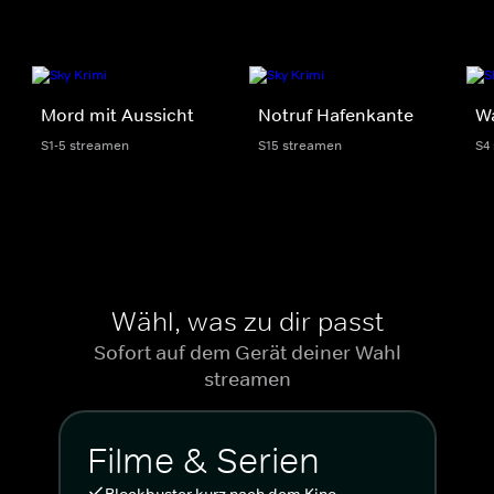
Mord mit Aussicht
Notruf Hafenkante
Wa
S1-5 streamen
S15 streamen
S4
Wähl, was zu dir passt
Sofort auf dem Gerät deiner Wahl
streamen
Filme & Serien
Blockbuster kurz nach dem Kino