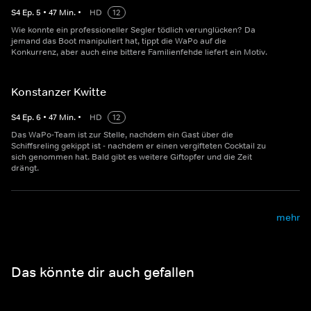
S
4
Ep.
5
•
47
Min.
•
HD
12
Wie konnte ein professioneller Segler tödlich verunglücken? Da
jemand das Boot manipuliert hat, tippt die WaPo auf die
Konkurrenz, aber auch eine bittere Familienfehde liefert ein Motiv.
Konstanzer Kwitte
S
4
Ep.
6
•
47
Min.
•
HD
12
Das WaPo-Team ist zur Stelle, nachdem ein Gast über die
Schiffsreling gekippt ist - nachdem er einen vergifteten Cocktail zu
sich genommen hat. Bald gibt es weitere Giftopfer und die Zeit
drängt.
mehr
Das könnte dir auch gefallen