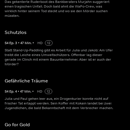
Das gekenterte Ruderboot des Bankberaters Murjahn suggeriert
einen tragischen Unfall. Doch bald ahnt die WaPo-Crew, was
wirklich hinter seinem Tod steckt und wo sie den Mörder suchen
müssten.
Schutzlos
S
4
Ep.
3
•
47
Min.
•
HD
12
Statt Stand-Up-Paddling gibt es Arbeit für Julia und Jakob: Am Ufer
treibt die Leiche eines Umweltschützers. Offenbar lag dieser
gerade im Clinch mit einem Bauunternehmer. Aber ist er auch der
Mörder?
Gefährliche Träume
S
4
Ep.
4
•
47
Min.
•
HD
12
Julia und Paul gehen leer aus, ein Drogenkurier konnte nicht auf
frischer Tat ertappt werden. Sein Koffer mit Kokain landet bei zwei
Jugendlichen, die bald Bekanntschaft mit dem Verbrecher machen.
Go for Gold