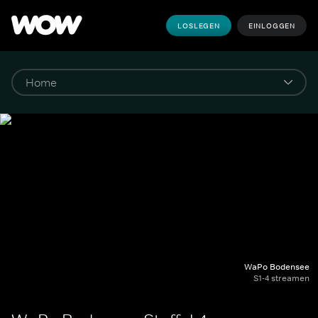
LOSLEGEN
EINLOGGEN
WaPo Bodensee
S1-4 streamen