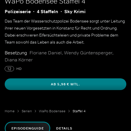
WaPo Bodensee
Staffel 4
Polizeiserie
4 Staffeln
Sky Krimi
Das Team der Wasserschutzpolizei Bodensee sorgt unter Leitung
ihrer neuen Vorgesetzten in Konstanz für Recht und Ordnung.
Dabei erschweren Eifersüchteleien und private Probleme dem
Team sowohl das Leben als auch die Arbeit.
Besetzung
Floriane Daniel, Wendy Güntensperger,
Diana Körner
12
HD
AB 5,98 € MTL.
Home
Serien
WaPo Bodensee
Staffel 4
EPISODENGUIDE
DETAILS