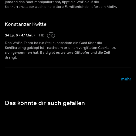
jemand das Boot manipuliert hat, tippt die WaPo auf die
Konkurrenz, aber auch eine bittere Familienfehde liefert ein Motiv.
Konstanzer Kwitte
S
4
Ep.
6
•
47
Min.
•
HD
12
Das WaPo-Team ist zur Stelle, nachdem ein Gast über die
Schiffsreling gekippt ist - nachdem er einen vergifteten Cocktail zu
sich genommen hat. Bald gibt es weitere Giftopfer und die Zeit
drängt.
mehr
Das könnte dir auch gefallen