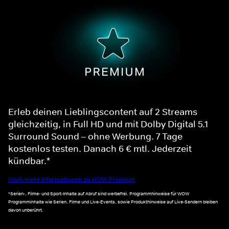
Erleb deinen Lieblingscontent auf 2 Streams
gleichzeitig, in Full HD und mit Dolby Digital 5.1
Surround Sound – ohne Werbung. 7 Tage
kostenlos testen. Danach 6 € mtl. Jederzeit
kündbar.*
Noch mehr Informationen zu WOW Premium
*Serien-, Filme- und Sport-Inhalte auf Abruf sind werbefrei. Programmhinweise für WOW
Programminhalte wie Serien, Filme und Live-Events, sowie Produkthinweise auf Live-Sendern bleiben
davon unberührt.