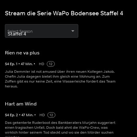
Stream die Serie WaPo Bodensee Staffel 4
Select Season
Rien ne va plus
S
4
Ep.
1
•
47
Min.
•
HD
12
Julia Demmler ist not amused über ihren neuen Kollegen Jakob.
Chefin Julia dagegen bietet ihm gleich eine Wohnung an. Zum
Zoffen gibt es nur keine Zeit, eine Wasserleiche fordert das Team
heraus.
Hart am Wind
S
4
Ep.
2
•
47
Min.
•
HD
12
Das gekenterte Ruderboot des Bankberaters Murjahn suggeriert
einen tragischen Unfall. Doch bald ahnt die WaPo-Crew, was
wirklich hinter seinem Tod steckt und wo sie den Mörder suchen