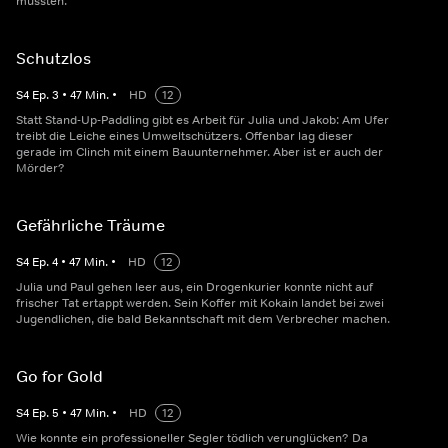
müssten.
Schutzlos
S
4
Ep.
3
•
47
Min.
•
HD
12
Statt Stand-Up-Paddling gibt es Arbeit für Julia und Jakob: Am Ufer
treibt die Leiche eines Umweltschützers. Offenbar lag dieser
gerade im Clinch mit einem Bauunternehmer. Aber ist er auch der
Mörder?
Gefährliche Träume
S
4
Ep.
4
•
47
Min.
•
HD
12
Julia und Paul gehen leer aus, ein Drogenkurier konnte nicht auf
frischer Tat ertappt werden. Sein Koffer mit Kokain landet bei zwei
Jugendlichen, die bald Bekanntschaft mit dem Verbrecher machen.
Go for Gold
S
4
Ep.
5
•
47
Min.
•
HD
12
Wie konnte ein professioneller Segler tödlich verunglücken? Da