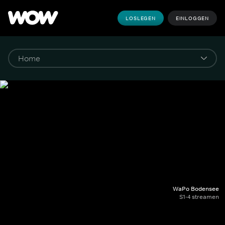
LOSLEGEN
EINLOGGEN
WaPo Bodensee
S1-4 streamen