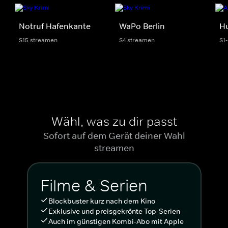
Notruf Hafenkante
WaPo Berlin
H
S15 streamen
S4 streamen
S1
Wähl, was zu dir passt
Sofort auf dem Gerät deiner Wahl
streamen
Filme & Serien
Blockbuster kurz nach dem Kino
Exklusive und preisgekrönte Top-Serien
Auch im günstigen Kombi-Abo mit Apple