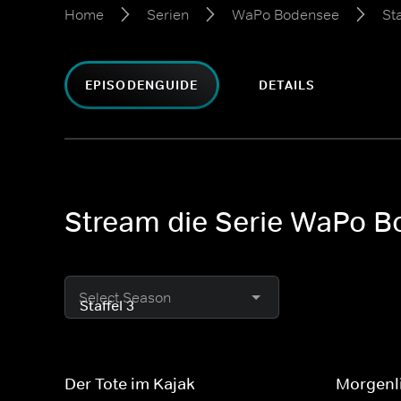
Home
Serien
WaPo Bodensee
Sta
EPISODENGUIDE
DETAILS
Stream die Serie WaPo Bo
Select Season
Der Tote im Kajak
Morgenl