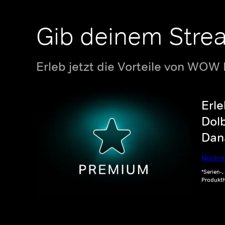
Gib deinem Stre
Erleb jetzt die Vorteile von WOW
Erle
Dolb
Dana
Noch m
*Serien-
Produkth