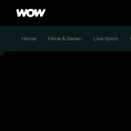
Home
Filme & Serien
Live-Sport