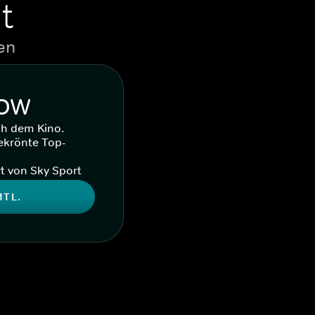
t
en
WOW
ch dem Kino.
ekrönte Top-
t von Sky Sport
MTL.