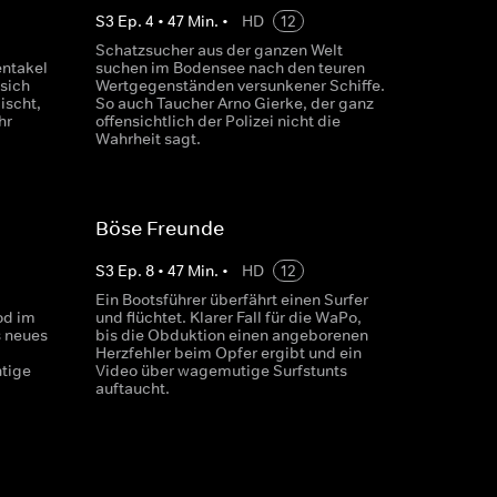
S
3
Ep.
4
•
47
Min.
•
HD
12
Schatzsucher aus der ganzen Welt
entakel
suchen im Bodensee nach den teuren
sich
Wertgegenständen versunkener Schiffe.
ischt,
So auch Taucher Arno Gierke, der ganz
hr
offensichtlich der Polizei nicht die
Wahrheit sagt.
Böse Freunde
S
3
Ep.
8
•
47
Min.
•
HD
12
m
Ein Bootsführer überfährt einen Surfer
od im
und flüchtet. Klarer Fall für die WaPo,
s neues
bis die Obduktion einen angeborenen
Herzfehler beim Opfer ergibt und ein
htige
Video über wagemutige Surfstunts
auftaucht.