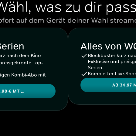
Wähl, was zu dir pass
ofort auf dem Gerät deiner Wahl stream
Serien
Alles von 
urz nach dem Kino
Blockbuster kurz na
Exklusive und preisg
preisgekrönte Top-
Serien.
Kompletter Live-Spor
igen Kombi-Abo mit
AB 34,97 
,98 € MTL.