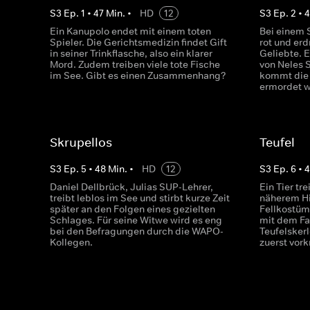
S
3
Ep.
1
•
47
Min.
•
HD
12
S
3
Ep.
2
•
4
Ein Kanupolo endet mit einem toten
Bei einem S
Spieler. Die Gerichtsmedizin findet Gift
rot und erd
in seiner Trinkflasche, also ein klarer
Geliebte. E
Mord. Zudem treiben viele tote Fische
von Neles 
im See. Gibt es einen Zusammenhang?
kommt die 
ermordet w
Skrupellos
Teufel
S
3
Ep.
5
•
48
Min.
•
HD
12
S
3
Ep.
6
•
4
Daniel Dellbrück, Julias SUP-Lehrer,
Ein Tier tr
treibt leblos im See und stirbt kurze Zeit
näherem Hi
später an den Folgen eines gezielten
Fellkostüm.
Schlages. Für seine Witwe wird es eng
mit dem Fa
bei den Befragungen durch die WAPO-
Teufelsker
Kollegen.
zuerst vor