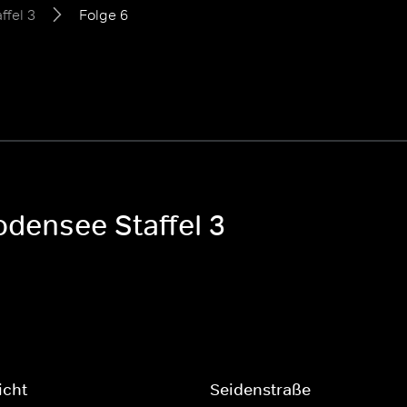
ffel 3
Folge 6
densee Staffel 3
icht
Seidenstraße