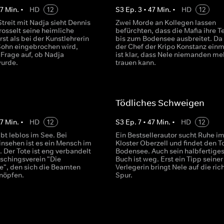
7
Min.
•
HD
12
S
3
Ep.
3
•
47
Min.
•
HD
12
treit mit Nadja sieht Dennis
Zwei Morde an Kollegen lassen
rosselt seine heimliche
befürchten, dass die Mafia ihre T
rst als bei der Kunstlehrerin
bis zum Bodensee ausbreitet. Da 
Sohn eingebrochen wird,
der Chef der Kripo Konstanz einm
Frage auf, ob Nadja
ist klar, dass Nele niemanden me
urde.
trauen kann.
Tödliches Schweigen
7
Min.
•
HD
12
S
3
Ep.
7
•
47
Min.
•
HD
12
eibt leblos im See. Bei
Ein Bestsellerautor sucht Ruhe i
nsehen ist es ein Mensch im
Kloster Oberzell und findet den T
 Der Tote ist eng verbandelt
Bodensee. Auch sein halbfertige
schingsverein "Die
Buch ist weg. Erst ein Tipp seiner
le", den sich die Beamten
Verlegerin bringt Nele auf die ric
knöpfen.
Spur.