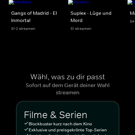
Gangs of Madrid - El
Suplex - Lüge und
Ma
Inmortal
Mord
S4
S1-2 streamen
S1 streamen
Wähl, was zu dir passt
Sofort auf dem Gerät deiner Wahl
streamen
Filme & Serien
Blockbuster kurz nach dem Kino
Exklusive und preisgekrönte Top-Serien