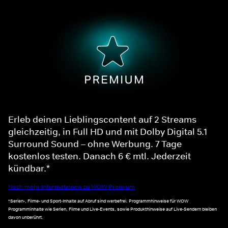
Erleb deinen Lieblingscontent auf 2 Streams
gleichzeitig, in Full HD und mit Dolby Digital 5.1
Surround Sound – ohne Werbung. 7 Tage
kostenlos testen. Danach 6 € mtl. Jederzeit
kündbar.*
Noch mehr Informationen zu WOW Premium
*Serien-, Filme- und Sport-Inhalte auf Abruf sind werbefrei. Programmhinweise für WOW
Programminhalte wie Serien, Filme und Live-Events, sowie Produkthinweise auf Live-Sendern bleiben
davon unberührt.