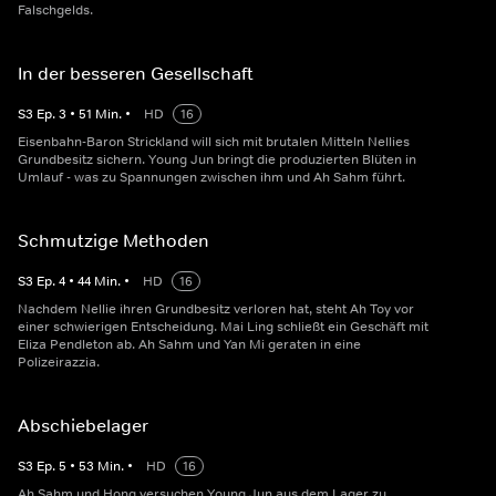
Falschgelds.
In der besseren Gesellschaft
S
3
Ep.
3
•
51
Min.
•
HD
16
Eisenbahn-Baron Strickland will sich mit brutalen Mitteln Nellies
Grundbesitz sichern. Young Jun bringt die produzierten Blüten in
Umlauf - was zu Spannungen zwischen ihm und Ah Sahm führt.
Schmutzige Methoden
S
3
Ep.
4
•
44
Min.
•
HD
16
Nachdem Nellie ihren Grundbesitz verloren hat, steht Ah Toy vor
einer schwierigen Entscheidung. Mai Ling schließt ein Geschäft mit
Eliza Pendleton ab. Ah Sahm und Yan Mi geraten in eine
Polizeirazzia.
Abschiebelager
S
3
Ep.
5
•
53
Min.
•
HD
16
Ah Sahm und Hong versuchen Young Jun aus dem Lager zu