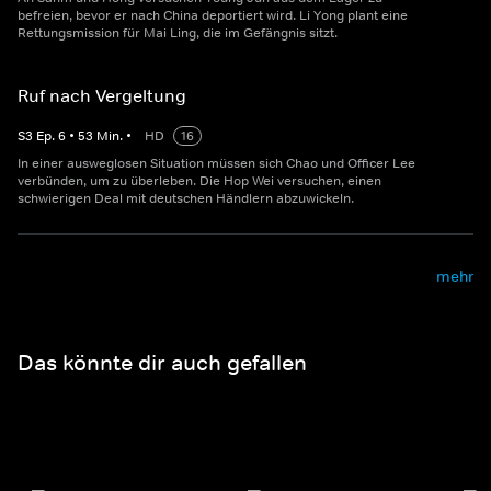
befreien, bevor er nach China deportiert wird. Li Yong plant eine
Rettungsmission für Mai Ling, die im Gefängnis sitzt.
Ruf nach Vergeltung
S
3
Ep.
6
•
53
Min.
•
HD
16
In einer ausweglosen Situation müssen sich Chao und Officer Lee
verbünden, um zu überleben. Die Hop Wei versuchen, einen
schwierigen Deal mit deutschen Händlern abzuwickeln.
mehr
Das könnte dir auch gefallen