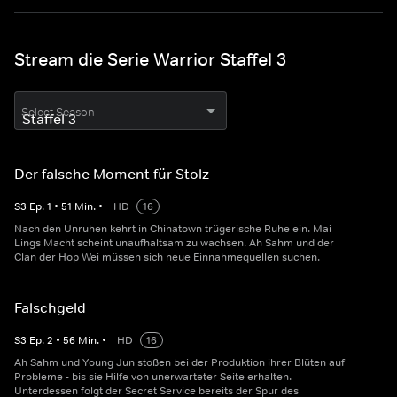
Stream die Serie Warrior Staffel 3
Select Season
Der falsche Moment für Stolz
S
3
Ep.
1
•
51
Min.
•
HD
16
Nach den Unruhen kehrt in Chinatown trügerische Ruhe ein. Mai
Lings Macht scheint unaufhaltsam zu wachsen. Ah Sahm und der
Clan der Hop Wei müssen sich neue Einnahmequellen suchen.
Falschgeld
S
3
Ep.
2
•
56
Min.
•
HD
16
Ah Sahm und Young Jun stoßen bei der Produktion ihrer Blüten auf
Probleme - bis sie Hilfe von unerwarteter Seite erhalten.
Unterdessen folgt der Secret Service bereits der Spur des