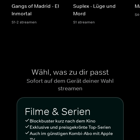
Gangs of Madrid - El
Suplex - Lüge und
Ma
Inmortal
Mord
S4
S1-2 streamen
S1 streamen
Wähl, was zu dir passt
Sofort auf dem Gerät deiner Wahl
streamen
Filme & Serien
Blockbuster kurz nach dem Kino
Exklusive und preisgekrönte Top-Serien
Auch im günstigen Kombi-Abo mit Apple
TV