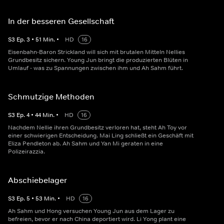
In der besseren Gesellschaft
S
3
Ep.
3
•
51
Min.
•
HD
16
Eisenbahn-Baron Strickland will sich mit brutalen Mitteln Nellies
Grundbesitz sichern. Young Jun bringt die produzierten Blüten in
Umlauf - was zu Spannungen zwischen ihm und Ah Sahm führt.
Schmutzige Methoden
S
3
Ep.
4
•
44
Min.
•
HD
16
Nachdem Nellie ihren Grundbesitz verloren hat, steht Ah Toy vor
einer schwierigen Entscheidung. Mai Ling schließt ein Geschäft mit
Eliza Pendleton ab. Ah Sahm und Yan Mi geraten in eine
Polizeirazzia.
Abschiebelager
S
3
Ep.
5
•
53
Min.
•
HD
16
Ah Sahm und Hong versuchen Young Jun aus dem Lager zu
befreien, bevor er nach China deportiert wird. Li Yong plant eine