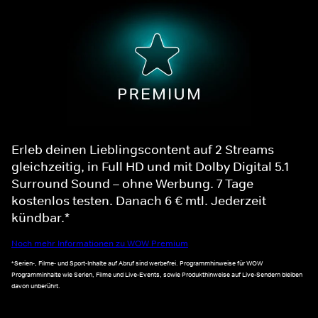
Erleb deinen Lieblingscontent auf 2 Streams
gleichzeitig, in Full HD und mit Dolby Digital 5.1
Surround Sound – ohne Werbung. 7 Tage
kostenlos testen. Danach 6 € mtl. Jederzeit
kündbar.*
Noch mehr Informationen zu WOW Premium
*Serien-, Filme- und Sport-Inhalte auf Abruf sind werbefrei. Programmhinweise für WOW
Programminhalte wie Serien, Filme und Live-Events, sowie Produkthinweise auf Live-Sendern bleiben
davon unberührt.