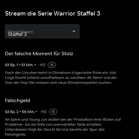
Stream die Serie Warrior Staffel 3
Select Season
Der falsche Moment für Stolz
S
3
Ep.
1
•
51
Min.
•
HD
16
Nach den Unruhen kehrt in Chinatown trügerische Ruhe ein. Mai
Lings Macht scheint unaufhaltsam zu wachsen. Ah Sahm und der
Clan der Hop Wei müssen sich neue Einnahmequellen suchen.
Falschgeld
S
3
Ep.
2
•
56
Min.
•
HD
16
Ah Sahm und Young Jun stoßen bei der Produktion ihrer Blüten auf
Probleme - bis sie Hilfe von unerwarteter Seite erhalten.
Unterdessen folgt der Secret Service bereits der Spur des
Falschgelds.