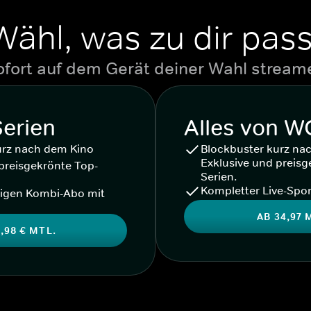
Wähl, was zu dir pass
ofort auf dem Gerät deiner Wahl stream
Serien
Alles von 
urz nach dem Kino
Blockbuster kurz na
Exklusive und preisg
preisgekrönte Top-
Serien.
Kompletter Live-Spor
igen Kombi-Abo mit
AB 34,97 
,98 € MTL.