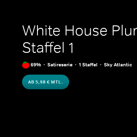
White House Plu
Staffel 1
69%
Satireserie
1 Staffel
Sky Atlantic
AB 5,98 € MTL.