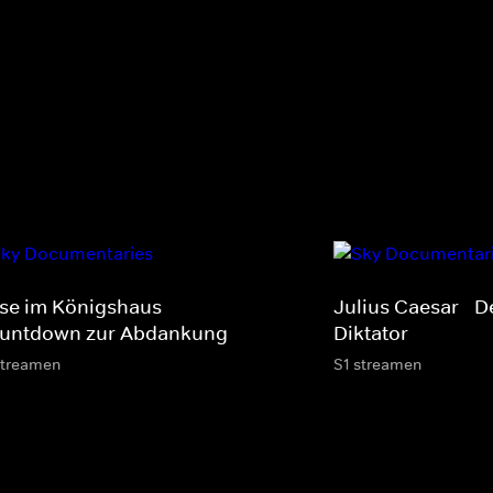
ise im Königshaus -
Julius Caesar - 
untdown zur Abdankung
Diktator
streamen
S1 streamen