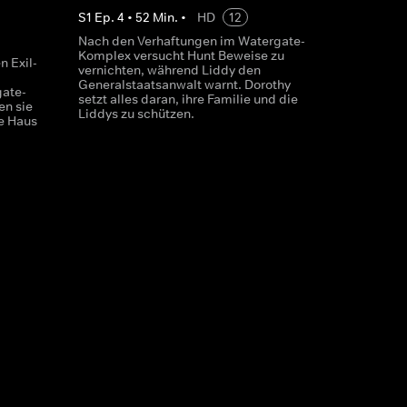
S
1
Ep.
4
•
52
Min.
•
HD
12
Nach den Verhaftungen im Watergate-
Komplex versucht Hunt Beweise zu
n Exil-
vernichten, während Liddy den
Generalstaatsanwalt warnt. Dorothy
gate-
setzt alles daran, ihre Familie und die
en sie
Liddys zu schützen.
e Haus