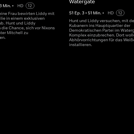
Watergate
3
Min.
•
HD
12
S
1
Ep.
3
•
51
Min.
•
HD
12
eine Frau bewirten Liddy mit
lie in einem exklusiven
Hunt und Liddy versuchen, mit de
ub. Hunt und Liddy
Kubanern ins Hauptquartier der
ie Chance, sich vor Nixons
Demokratischen Partei im Water
ter Mitchell zu
Komplex einzubrechen. Dort woll
ren.
Abhörvorrichtungen für das Weiß
installieren.