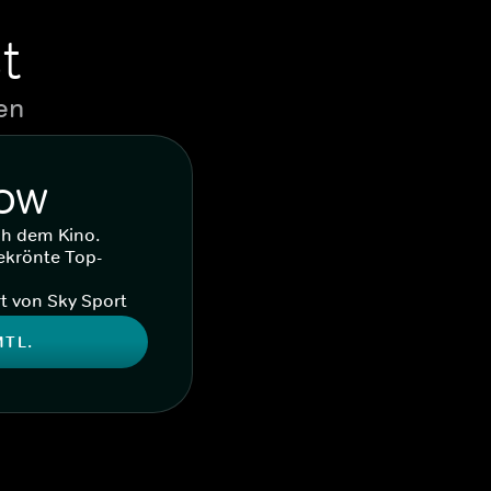
t
en
WOW
ch dem Kino.
ekrönte Top-
t von Sky Sport
MTL.