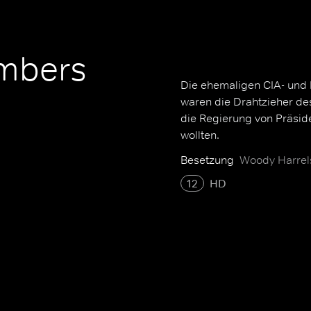
mbers
Die ehemaligen CIA- und
waren die Drahtzieher de
die Regierung von Präside
wollten.
Besetzung
Woody Harrels
12
HD