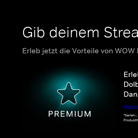
Gib deinem Stre
Erleb jetzt die Vorteile von WOW
Erle
Dolb
Dana
Noch m
*Serien-
Produkth