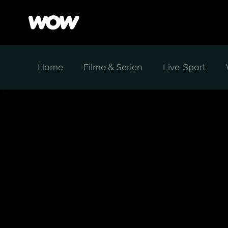
Home
Filme & Serien
Live-Sport