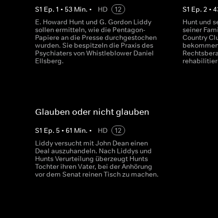
S
1
Ep.
1
•
53
Min.
•
HD
12
S
1
Ep.
2
•
4
E. Howard Hunt und G. Gordon Liddy
Hunt und s
sollen ermitteln, wie die Pentagon-
seiner Fami
Papiere an die Presse durchgestochen
Country Cl
wurden. Sie bespitzeln die Praxis des
bekommen d
Psychiaters von Whistleblower Daniel
Rechtsbera
Ellsberg.
rehabilitie
Glauben oder nicht glauben
S
1
Ep.
5
•
61
Min.
•
HD
12
Liddy versucht mit John Dean einen
Deal auszuhandeln. Nach Liddys und
Hunts Verurteilung überzeugt Hunts
Tochter ihren Vater, bei der Anhörung
vor dem Senat reinen Tisch zu machen.