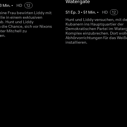
Watergate
3
Min.
•
HD
12
S
1
Ep.
3
•
51
Min.
•
HD
12
eine Frau bewirten Liddy mit
lie in einem exklusiven
Hunt und Liddy versuchen, mit de
ub. Hunt und Liddy
Kubanern ins Hauptquartier der
ie Chance, sich vor Nixons
Demokratischen Partei im Water
ter Mitchell zu
Komplex einzubrechen. Dort woll
ren.
Abhörvorrichtungen für das Weiß
installieren.