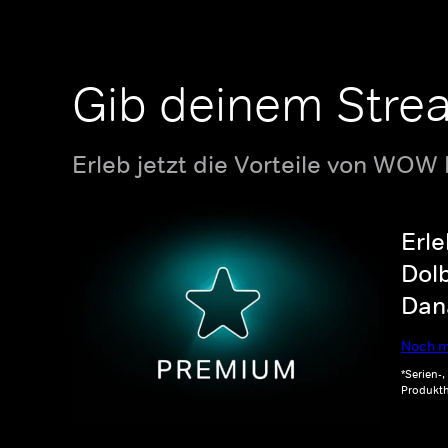
Gib deinem Stre
Erleb jetzt die Vorteile von WOW
Erle
Dolb
Dana
Noch m
*Serien-
Produkth