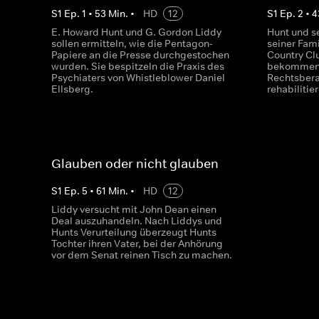
S
1
Ep.
1
•
53
Min.
•
HD
12
S
1
Ep.
2
•
4
E. Howard Hunt und G. Gordon Liddy
Hunt und s
sollen ermitteln, wie die Pentagon-
seiner Fami
Papiere an die Presse durchgestochen
Country Cl
wurden. Sie bespitzeln die Praxis des
bekommen d
Psychiaters von Whistleblower Daniel
Rechtsbera
Ellsberg.
rehabilitie
Glauben oder nicht glauben
S
1
Ep.
5
•
61
Min.
•
HD
12
Liddy versucht mit John Dean einen
Deal auszuhandeln. Nach Liddys und
Hunts Verurteilung überzeugt Hunts
Tochter ihren Vater, bei der Anhörung
vor dem Senat reinen Tisch zu machen.