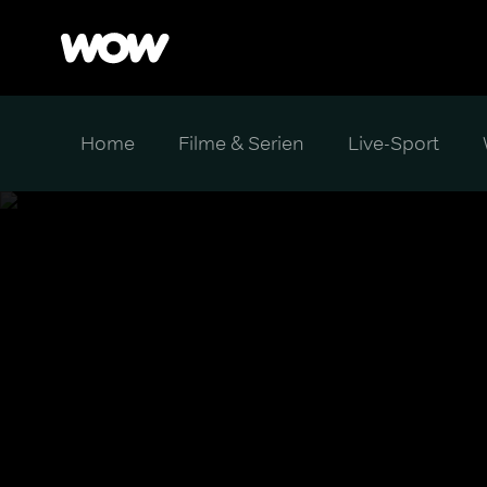
Home
Filme & Serien
Live-Sport