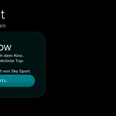
t
en
WOW
ch dem Kino.
ekrönte Top-
t von Sky Sport
MTL.