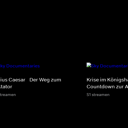
lius Caesar - Der Weg zum
Krise im Königsh
ktator
Countdown zur 
streamen
S1 streamen