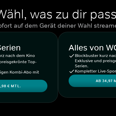
Wähl, was zu dir pass
ofort auf dem Gerät deiner Wahl stream
Serien
Alles von 
urz nach dem Kino
Blockbuster kurz na
Exklusive und preisg
preisgekrönte Top-
Serien.
Kompletter Live-Spor
igen Kombi-Abo mit
AB 34,97 
,98 € MTL.