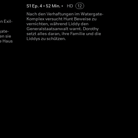
S
1
Ep.
4
•
52
Min.
•
HD
12
Nach den Verhaftungen im Watergate-
Komplex versucht Hunt Beweise zu
n Exil-
vernichten, während Liddy den
Generalstaatsanwalt warnt. Dorothy
gate-
setzt alles daran, ihre Familie und die
en sie
Liddys zu schützen.
e Haus