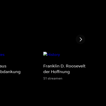
aus -
Franklin D. Roosevelt - Präsiden
Abdankung
der Hoffnung
S1 streamen