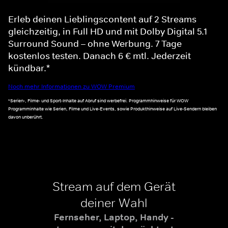
Erleb deinen Lieblingscontent auf 2 Streams
gleichzeitig, in Full HD und mit Dolby Digital 5.1
Surround Sound – ohne Werbung. 7 Tage
kostenlos testen. Danach 6 € mtl. Jederzeit
kündbar.*
Noch mehr Informationen zu WOW Premium
*Serien-, Filme- und Sport-Inhalte auf Abruf sind werbefrei. Programmhinweise für WOW
Programminhalte wie Serien, Filme und Live-Events, sowie Produkthinweise auf Live-Sendern bleiben
davon unberührt.
Stream auf dem Gerät
deiner Wahl
Fernseher, Laptop, Handy -