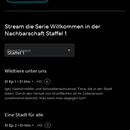
Stream die Serie Willkommen in der
Nachbarschaft Staffel 1
Select Season
Wildtiere unter uns
S
1
Ep.
1
•
51
Min.
•
HD
6
Igel, Nashornkäfer und Schwalbenschwänze: Tiere, die in der Stadt
leben. Durch den Verlust von Grünflächen ist ihr Lebensraum
zunehmend bedroht. Was kann man dagegen tun?
Eine Stadt für alle
S
1
Ep.
2
•
51
Min.
•
HD
0