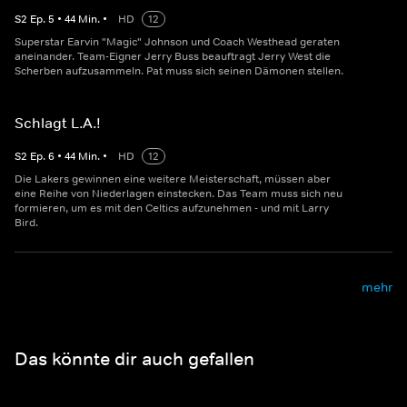
S
2
Ep.
5
•
44
Min.
•
HD
12
Superstar Earvin "Magic" Johnson und Coach Westhead geraten
aneinander. Team-Eigner Jerry Buss beauftragt Jerry West die
Scherben aufzusammeln. Pat muss sich seinen Dämonen stellen.
Schlagt L.A.!
S
2
Ep.
6
•
44
Min.
•
HD
12
Die Lakers gewinnen eine weitere Meisterschaft, müssen aber
eine Reihe von Niederlagen einstecken. Das Team muss sich neu
formieren, um es mit den Celtics aufzunehmen - und mit Larry
Bird.
mehr
Das könnte dir auch gefallen