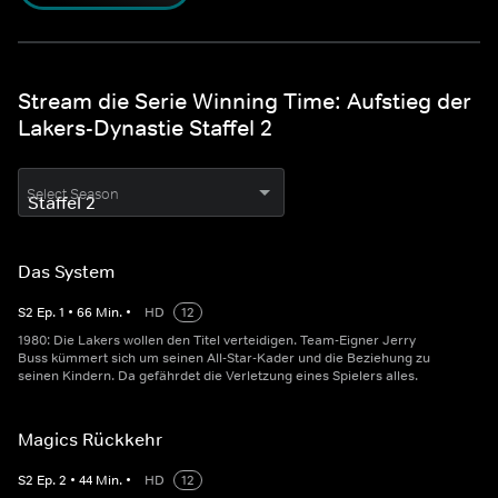
Stream die Serie Winning Time: Aufstieg der
Lakers-Dynastie Staffel 2
Select Season
Das System
S
2
Ep.
1
•
66
Min.
•
HD
12
1980: Die Lakers wollen den Titel verteidigen. Team-Eigner Jerry
Buss kümmert sich um seinen All-Star-Kader und die Beziehung zu
seinen Kindern. Da gefährdet die Verletzung eines Spielers alles.
Magics Rückkehr
S
2
Ep.
2
•
44
Min.
•
HD
12