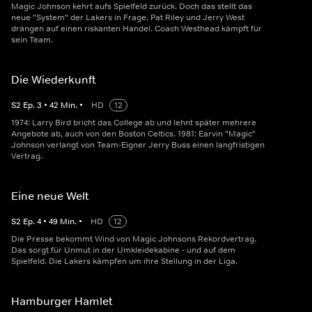
Magic Johnson kehrt aufs Spielfeld zurück. Doch das stellt das
neue "System" der Lakers in Frage. Pat Riley und Jerry West
drängen auf einen riskanten Handel. Coach Westhead kämpft für
sein Team.
Die Wiederkunft
S
2
Ep.
3
•
42
Min.
•
HD
12
1974: Larry Bird bricht das College ab und lehnt später mehrere
Angebote ab, auch von den Boston Celtics. 1981: Earvin "Magic"
Johnson verlangt von Team-Eigner Jerry Buss einen langfristigen
Vertrag.
Eine neue Welt
S
2
Ep.
4
•
49
Min.
•
HD
12
Die Presse bekommt Wind von Magic Johnsons Rekordvertrag.
Das sorgt für Unmut in der Umkleidekabine - und auf dem
Spielfeld. Die Lakers kämpfen um ihre Stellung in der Liga.
Hamburger Hamlet