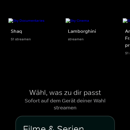
Shaq
Lamborghini
An
Fr
S1 streamen
streamen
p
S1
Wähl, was zu dir passt
Sofort auf dem Gerät deiner Wahl
streamen
Filme & Serien