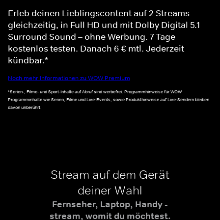
Erleb deinen Lieblingscontent auf 2 Streams
gleichzeitig, in Full HD und mit Dolby Digital 5.1
Surround Sound – ohne Werbung. 7 Tage
kostenlos testen. Danach 6 € mtl. Jederzeit
kündbar.*
Noch mehr Informationen zu WOW Premium
*Serien-, Filme- und Sport-Inhalte auf Abruf sind werbefrei. Programmhinweise für WOW
Programminhalte wie Serien, Filme und Live-Events, sowie Produkthinweise auf Live-Sendern bleiben
davon unberührt.
Stream auf dem Gerät
deiner Wahl
Fernseher, Laptop, Handy -
stream, womit du möchtest.