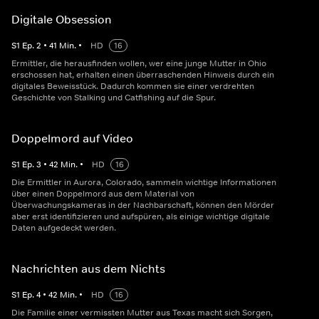
Digitale Obsession
S
1
Ep.
2
•
41
Min.
•
HD
16
Ermittler, die herausfinden wollen, wer eine junge Mutter in Ohio
erschossen hat, erhalten einen überraschenden Hinweis durch ein
digitales Beweisstück. Dadurch kommen sie einer verdrehten
Geschichte von Stalking und Catfishing auf die Spur.
Doppelmord auf Video
S
1
Ep.
3
•
42
Min.
•
HD
16
Die Ermittler in Aurora, Colorado, sammeln wichtige Informationen
über einen Doppelmord aus dem Material von
Überwachungskameras in der Nachbarschaft, können den Mörder
aber erst identifizieren und aufspüren, als einige wichtige digitale
Daten aufgedeckt werden.
Nachrichten aus dem Nichts
S
1
Ep.
4
•
42
Min.
•
HD
16
Die Familie einer vermissten Mutter aus Texas macht sich Sorgen,