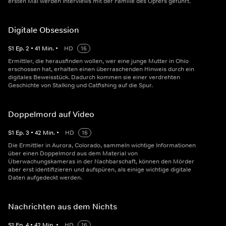
ersten Mal werden Interviews mit der Familie des Opfers geführt.
Digitale Obsession
S
1
Ep.
2
•
41
Min.
•
HD
16
Ermittler, die herausfinden wollen, wer eine junge Mutter in Ohio
erschossen hat, erhalten einen überraschenden Hinweis durch ein
digitales Beweisstück. Dadurch kommen sie einer verdrehten
Geschichte von Stalking und Catfishing auf die Spur.
Doppelmord auf Video
S
1
Ep.
3
•
42
Min.
•
HD
16
Die Ermittler in Aurora, Colorado, sammeln wichtige Informationen
über einen Doppelmord aus dem Material von
Überwachungskameras in der Nachbarschaft, können den Mörder
aber erst identifizieren und aufspüren, als einige wichtige digitale
Daten aufgedeckt werden.
Nachrichten aus dem Nichts
S
1
Ep.
4
•
42
Min.
•
HD
16