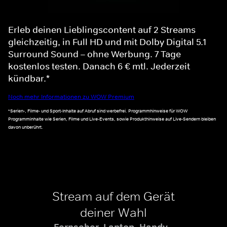
Erleb deinen Lieblingscontent auf 2 Streams
gleichzeitig, in Full HD und mit Dolby Digital 5.1
Surround Sound – ohne Werbung. 7 Tage
kostenlos testen. Danach 6 € mtl. Jederzeit
kündbar.*
Noch mehr Informationen zu WOW Premium
*Serien-, Filme- und Sport-Inhalte auf Abruf sind werbefrei. Programmhinweise für WOW
Programminhalte wie Serien, Filme und Live-Events, sowie Produkthinweise auf Live-Sendern bleiben
davon unberührt.
Stream auf dem Gerät
deiner Wahl
Fernseher, Laptop, Handy -