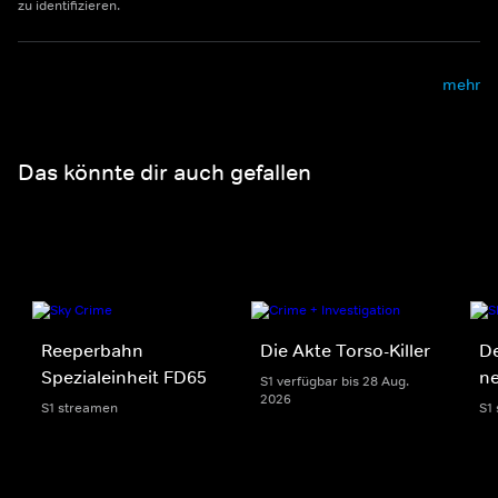
zu identifizieren.
mehr
Das könnte dir auch gefallen
Reeperbahn
Die Akte Torso-Killer
De
Spezialeinheit FD65
n
S1 verfügbar bis 28 Aug.
2026
S1 streamen
S1