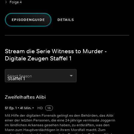
Folge 4
EPISODENGUIDE
DETAILS
Stream die Serie Witness to Murder -
Digitale Zeugen Staffel 1
Select Season
Zweifelhaftes Alibi
S
1
Ep.
1
•
41
Min.
•
HD
16
Mit Hilfe der digitalen Forensik gelingt es den Behörden, das Alibi
einer der letzten Personen, die eine 24-jährige vermisste Joggerin
im ländlichen Arkansas gesehen haben, zu entkräften, was den
Mann zum Hauptverdächtigen in ihrem Mordfall macht. Zum