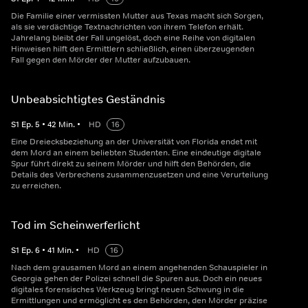
Die Familie einer vermissten Mutter aus Texas macht sich Sorgen,
als sie verdächtige Textnachrichten von ihrem Telefon erhält.
Jahrelang bleibt der Fall ungelöst, doch eine Reihe von digitalen
Hinweisen hilft den Ermittlern schließlich, einen überzeugenden
Fall gegen den Mörder der Mutter aufzubauen.
Unbeabsichtigtes Geständnis
S
1
Ep.
5
•
42
Min.
•
HD
16
Eine Dreiecksbeziehung an der Universität von Florida endet mit
dem Mord an einem beliebten Studenten. Eine eindeutige digitale
Spur führt direkt zu seinem Mörder und hilft den Behörden, die
Details des Verbrechens zusammenzusetzen und eine Verurteilung
zu erreichen.
Tod im Scheinwerferlicht
S
1
Ep.
6
•
41
Min.
•
HD
16
Nach dem grausamen Mord an einem angehenden Schauspieler in
Georgia gehen der Polizei schnell die Spuren aus. Doch ein neues
digitales forensisches Werkzeug bringt neuen Schwung in die
Ermittlungen und ermöglicht es den Behörden, den Mörder präzise