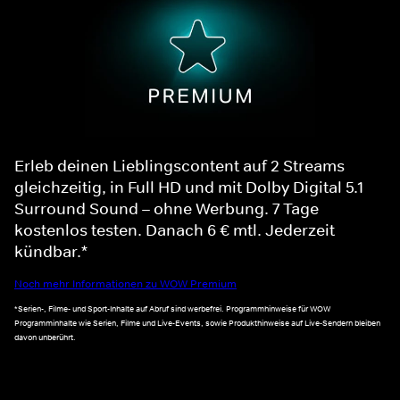
Erleb deinen Lieblingscontent auf 2 Streams
gleichzeitig, in Full HD und mit Dolby Digital 5.1
Surround Sound – ohne Werbung. 7 Tage
kostenlos testen. Danach 6 € mtl. Jederzeit
kündbar.*
Noch mehr Informationen zu WOW Premium
*Serien-, Filme- und Sport-Inhalte auf Abruf sind werbefrei. Programmhinweise für WOW
Programminhalte wie Serien, Filme und Live-Events, sowie Produkthinweise auf Live-Sendern bleiben
davon unberührt.