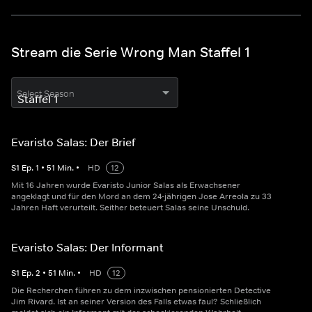
Stream die Serie Wrong Man Staffel 1
Select Season
Evaristo Salas: Der Brief
S
1
Ep.
1
•
51
Min.
•
HD
12
Mit 16 Jahren wurde Evaristo Junior Salas als Erwachsener
angeklagt und für den Mord an dem 24-jährigen Jose Arreola zu 33
Jahren Haft verurteilt. Seither beteuert Salas seine Unschuld.
Evaristo Salas: Der Informant
S
1
Ep.
2
•
51
Min.
•
HD
12
Die Recherchen führen zu dem inzwischen pensionierten Detective
Jim Rivard. Ist an seiner Version des Falls etwas faul? Schließlich