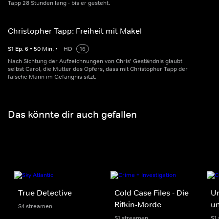
Tapp 28 Stunden lang - bis er gesteht.
Christopher Tapp: Freiheit mit Makel
S
1
Ep.
6
•
50
Min.
•
HD
16
Nach Sichtung der Aufzeichnungen von Chris' Geständnis glaubt
selbst Carol, die Mutter des Opfers, dass mit Christopher Tapp der
falsche Mann im Gefängnis sitzt.
Das könnte dir auch gefallen
True Detective
Cold Case Files - Die
Un
Rifkin-Morde
un
S4 streamen
S1 streamen
S1