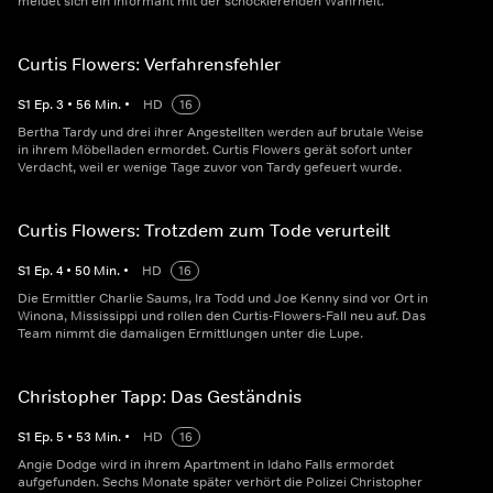
meldet sich ein Informant mit der schockierenden Wahrheit.
Curtis Flowers: Verfahrensfehler
S
1
Ep.
3
•
56
Min.
•
HD
16
Bertha Tardy und drei ihrer Angestellten werden auf brutale Weise
in ihrem Möbelladen ermordet. Curtis Flowers gerät sofort unter
Verdacht, weil er wenige Tage zuvor von Tardy gefeuert wurde.
Curtis Flowers: Trotzdem zum Tode verurteilt
S
1
Ep.
4
•
50
Min.
•
HD
16
Die Ermittler Charlie Saums, Ira Todd und Joe Kenny sind vor Ort in
Winona, Mississippi und rollen den Curtis-Flowers-Fall neu auf. Das
Team nimmt die damaligen Ermittlungen unter die Lupe.
Christopher Tapp: Das Geständnis
S
1
Ep.
5
•
53
Min.
•
HD
16
Angie Dodge wird in ihrem Apartment in Idaho Falls ermordet
aufgefunden. Sechs Monate später verhört die Polizei Christopher