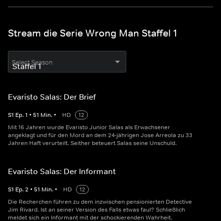
Stream die Serie Wrong Man Staffel 1
Select Season
Evaristo Salas: Der Brief
S
1
Ep.
1
•
51
Min.
•
HD
12
Mit 16 Jahren wurde Evaristo Junior Salas als Erwachsener
angeklagt und für den Mord an dem 24-jährigen Jose Arreola zu 33
Jahren Haft verurteilt. Seither beteuert Salas seine Unschuld.
Evaristo Salas: Der Informant
S
1
Ep.
2
•
51
Min.
•
HD
12
Die Recherchen führen zu dem inzwischen pensionierten Detective
Jim Rivard. Ist an seiner Version des Falls etwas faul? Schließlich
meldet sich ein Informant mit der schockierenden Wahrheit.