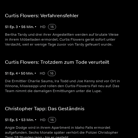
Curtis Flowers: Verfahrensfehler
S
1
Ep.
3
•
56
Min.
•
HD
16
Bertha Tardy und drei ihrer Angestellten werden auf brutale Weise
in ihrem Möbelladen ermordet. Curtis Flowers gerät sofort unter
Verdacht, weil er wenige Tage zuvor von Tardy gefeuert wurde.
Curtis Flowers: Trotzdem zum Tode verurteilt
S
1
Ep.
4
•
50
Min.
•
HD
16
Die Ermittler Charlie Saums, Ira Todd und Joe Kenny sind vor Ort in
Winona, Mississippi und rollen den Curtis-Flowers-Fall neu auf. Das
Team nimmt die damaligen Ermittlungen unter die Lupe.
Christopher Tapp: Das Geständnis
S
1
Ep.
5
•
53
Min.
•
HD
16
Angie Dodge wird in ihrem Apartment in Idaho Falls ermordet
aufgefunden. Sechs Monate später verhört die Polizei Christopher
Tapp 28 Stunden lang - bis er gesteht.