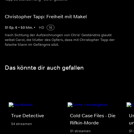
Christopher Tapp: Freiheit mit Makel
S
1
Ep.
6
•
50
Min.
•
HD
16
Nach Sichtung der Aufzeichnungen von Chris' Geständnis glaubt
selbst Carol, die Mutter des Opfers, dass mit Christopher Tapp der
falsche Mann im Gefängnis sitzt.
Das könnte dir auch gefallen
True Detective
Cold Case Files - Die
Un
Rifkin-Morde
un
S4 streamen
S1 streamen
S1