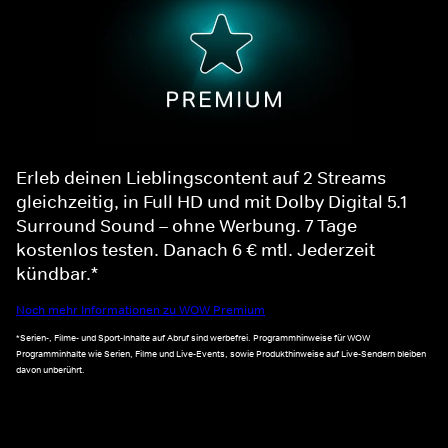
Erleb deinen Lieblingscontent auf 2 Streams
gleichzeitig, in Full HD und mit Dolby Digital 5.1
Surround Sound – ohne Werbung. 7 Tage
kostenlos testen. Danach 6 € mtl. Jederzeit
kündbar.*
Noch mehr Informationen zu WOW Premium
*Serien-, Filme- und Sport-Inhalte auf Abruf sind werbefrei. Programmhinweise für WOW
Programminhalte wie Serien, Filme und Live-Events, sowie Produkthinweise auf Live-Sendern bleiben
davon unberührt.