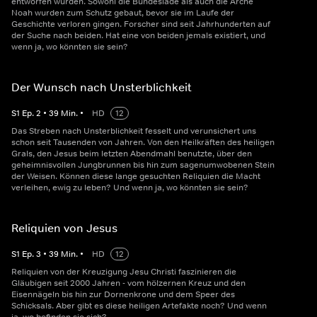
entworfen wurden. Sowohl die Bundeslade als auch die Arche
Noah wurden zum Schutz gebaut, bevor sie im Laufe der
Geschichte verloren gingen. Forscher sind seit Jahrhunderten auf
der Suche nach beiden. Hat eine von beiden jemals existiert, und
wenn ja, wo könnten sie sein?
Der Wunsch nach Unsterblichkeit
S
1
Ep.
2
•
39
Min.
•
HD
12
Das Streben nach Unsterblichkeit fesselt und verunsichert uns
schon seit Tausenden von Jahren. Von den Heilkräften des heiligen
Grals, den Jesus beim letzten Abendmahl benutzte, über den
geheimnisvollen Jungbrunnen bis hin zum sagenumwobenen Stein
der Weisen. Können diese lange gesuchten Reliquien die Macht
verleihen, ewig zu leben? Und wenn ja, wo könnten sie sein?
Reliquien von Jesus
S
1
Ep.
3
•
39
Min.
•
HD
12
Reliquien von der Kreuzigung Jesu Christi faszinieren die
Gläubigen seit 2000 Jahren - vom hölzernen Kreuz und den
Eisennägeln bis hin zur Dornenkrone und dem Speer des
Schicksals. Aber gibt es diese heiligen Artefakte noch? Und wenn