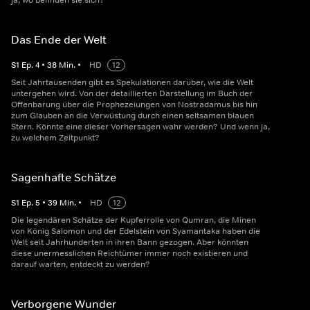
ja, wo befinden sie sich?
Das Ende der Welt
S
1
Ep.
4
•
38
Min.
•
HD
12
Seit Jahrtausenden gibt es Spekulationen darüber, wie die Welt
untergehen wird. Von der detaillierten Darstellung im Buch der
Offenbarung über die Prophezeiungen von Nostradamus bis hin
zum Glauben an die Verwüstung durch einen seltsamen blauen
Stern. Könnte eine dieser Vorhersagen wahr werden? Und wenn ja,
zu welchem Zeitpunkt?
Sagenhafte Schätze
S
1
Ep.
5
•
39
Min.
•
HD
12
Die legendären Schätze der Kupferrolle von Qumran, die Minen
von König Salomon und der Edelstein von Syamantaka haben die
Welt seit Jahrhunderten in ihren Bann gezogen. Aber könnten
diese unermesslichen Reichtümer immer noch existieren und
darauf warten, entdeckt zu werden?
Verborgene Wunder