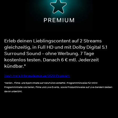
Erleb deinen Lieblingscontent auf 2 Streams
gleichzeitig, in Full HD und mit Dolby Digital 5.1
Surround Sound – ohne Werbung. 7 Tage
kostenlos testen. Danach 6 € mtl. Jederzeit
kündbar.*
Noch mehr Informationen zu WOW Premium
*Serien-, Filme- und Sport-Inhalte auf Abruf sind werbefrei. Programmhinweise für WOW
Programminhalte wie Serien, Filme und Live-Events, sowie Produkthinweise auf Live-Sendern bleiben
davon unberührt.