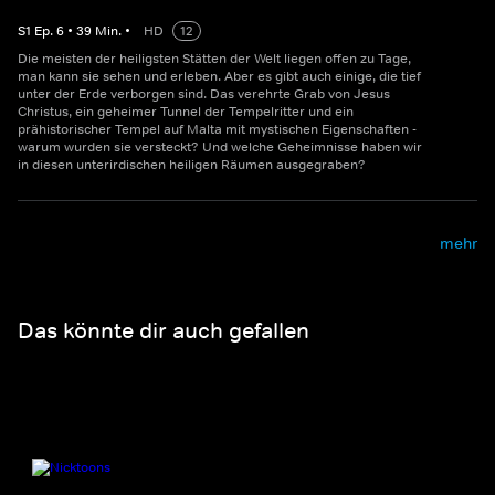
S
1
Ep.
6
•
39
Min.
•
HD
12
Die meisten der heiligsten Stätten der Welt liegen offen zu Tage,
man kann sie sehen und erleben. Aber es gibt auch einige, die tief
unter der Erde verborgen sind. Das verehrte Grab von Jesus
Christus, ein geheimer Tunnel der Tempelritter und ein
prähistorischer Tempel auf Malta mit mystischen Eigenschaften -
warum wurden sie versteckt? Und welche Geheimnisse haben wir
in diesen unterirdischen heiligen Räumen ausgegraben?
mehr
Das könnte dir auch gefallen