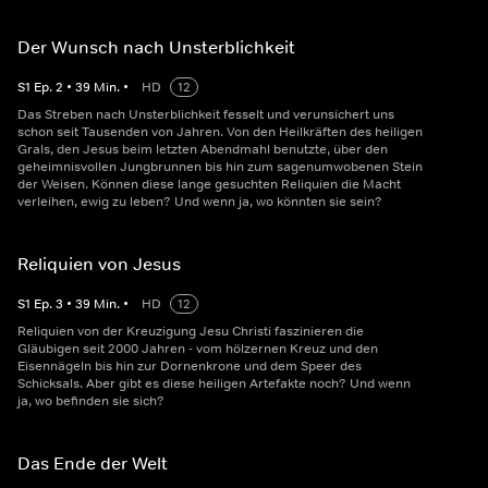
Der Wunsch nach Unsterblichkeit
S
1
Ep.
2
•
39
Min.
•
HD
12
Das Streben nach Unsterblichkeit fesselt und verunsichert uns
schon seit Tausenden von Jahren. Von den Heilkräften des heiligen
Grals, den Jesus beim letzten Abendmahl benutzte, über den
geheimnisvollen Jungbrunnen bis hin zum sagenumwobenen Stein
der Weisen. Können diese lange gesuchten Reliquien die Macht
verleihen, ewig zu leben? Und wenn ja, wo könnten sie sein?
Reliquien von Jesus
S
1
Ep.
3
•
39
Min.
•
HD
12
Reliquien von der Kreuzigung Jesu Christi faszinieren die
Gläubigen seit 2000 Jahren - vom hölzernen Kreuz und den
Eisennägeln bis hin zur Dornenkrone und dem Speer des
Schicksals. Aber gibt es diese heiligen Artefakte noch? Und wenn
ja, wo befinden sie sich?
Das Ende der Welt