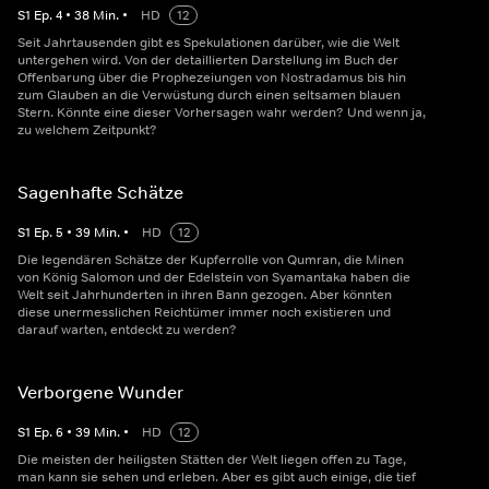
S
1
Ep.
4
•
38
Min.
•
HD
12
Seit Jahrtausenden gibt es Spekulationen darüber, wie die Welt
untergehen wird. Von der detaillierten Darstellung im Buch der
Offenbarung über die Prophezeiungen von Nostradamus bis hin
zum Glauben an die Verwüstung durch einen seltsamen blauen
Stern. Könnte eine dieser Vorhersagen wahr werden? Und wenn ja,
zu welchem Zeitpunkt?
Sagenhafte Schätze
S
1
Ep.
5
•
39
Min.
•
HD
12
Die legendären Schätze der Kupferrolle von Qumran, die Minen
von König Salomon und der Edelstein von Syamantaka haben die
Welt seit Jahrhunderten in ihren Bann gezogen. Aber könnten
diese unermesslichen Reichtümer immer noch existieren und
darauf warten, entdeckt zu werden?
Verborgene Wunder
S
1
Ep.
6
•
39
Min.
•
HD
12
Die meisten der heiligsten Stätten der Welt liegen offen zu Tage,
man kann sie sehen und erleben. Aber es gibt auch einige, die tief