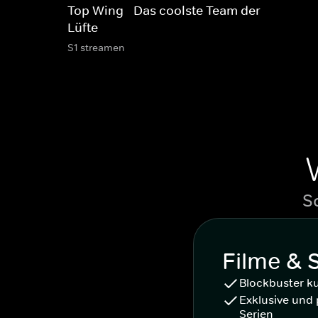
Top Wing - Das coolste Team der
Lüfte
S1 streamen
S
Filme & 
Blockbuster k
Exklusive und 
Serien