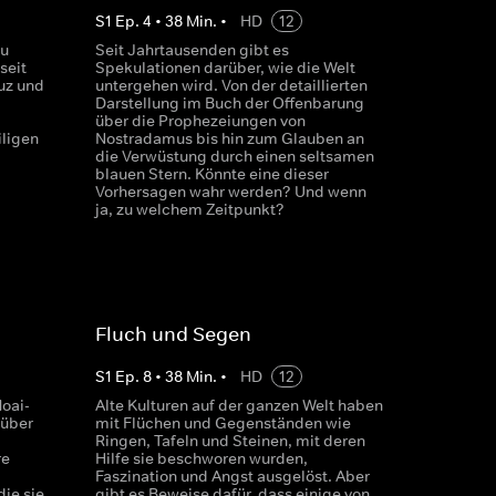
S
1
Ep.
4
•
38
Min.
•
HD
12
su
Seit Jahrtausenden gibt es
seit
Spekulationen darüber, wie die Welt
uz und
untergehen wird. Von der detaillierten
Darstellung im Buch der Offenbarung
über die Prophezeiungen von
iligen
Nostradamus bis hin zum Glauben an
die Verwüstung durch einen seltsamen
blauen Stern. Könnte eine dieser
Vorhersagen wahr werden? Und wenn
ja, zu welchem Zeitpunkt?
Fluch und Segen
S
1
Ep.
8
•
38
Min.
•
HD
12
oai-
Alte Kulturen auf der ganzen Welt haben
 über
mit Flüchen und Gegenständen wie
Ringen, Tafeln und Steinen, mit deren
re
Hilfe sie beschworen wurden,
Faszination und Angst ausgelöst. Aber
ie sie
gibt es Beweise dafür, dass einige von