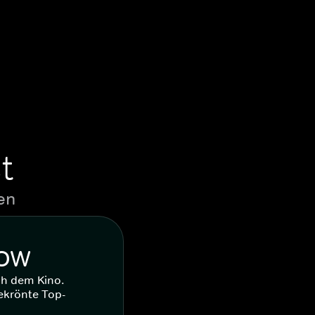
t
en
WOW
ch dem Kino.
ekrönte Top-