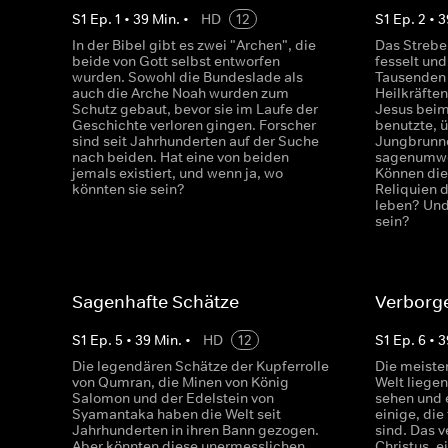
S
1
Ep.
1
•
39
Min.
•
HD
12
S
1
Ep.
2
•
3
In der Bibel gibt es zwei "Archen", die
Das Strebe
beide von Gott selbst entworfen
fesselt und
wurden. Sowohl die Bundeslade als
Tausenden 
auch die Arche Noah wurden zum
Heilkräften
Schutz gebaut, bevor sie im Laufe der
Jesus beim
Geschichte verloren gingen. Forscher
benutzte, 
sind seit Jahrhunderten auf der Suche
Jungbrunne
nach beiden. Hat eine von beiden
sagenumwo
jemals existiert, und wenn ja, wo
Können die
könnten sie sein?
Reliquien d
leben? Und
sein?
Sagenhafte Schätze
Verborg
S
1
Ep.
5
•
39
Min.
•
HD
12
S
1
Ep.
6
•
3
Die legendären Schätze der Kupferrolle
Die meisten
von Qumran, die Minen von König
Welt liegen
Salomon und der Edelstein von
sehen und 
Syamantaka haben die Welt seit
einige, die
Jahrhunderten in ihren Bann gezogen.
sind. Das 
Aber könnten diese unermesslichen
Christus, e