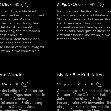
9
Min.
•
HD
12
S
1
Ep.
3
•
39
Min.
•
HD
12
n nach Unsterblichkeit
Reliquien von der Kreuzigung Je
 verunsichert uns schon seit
Christi faszinieren die Gläubigen 
von Jahren. Von den
2000 Jahren - vom hölzernen Kre
 des heiligen Grals, den
den Eisennägeln bis hin zur
 letzten Abendmahl
Dornenkrone und dem Speer des
über den geheimnisvollen
Schicksals. Aber gibt es diese he
n bis hin zum
Artefakte noch? Und wenn ja, wo
benen Stein der Weisen.
befinden sie sich?
se lange gesuchten
ie Macht verleihen, ewig zu
 wenn ja, wo könnten sie
ene Wunder
Mysteriöse Kultstätten
9
Min.
•
HD
12
S
1
Ep.
7
•
39
Min.
•
HD
12
 der heiligsten Stätten der
Stonehenge in England und die M
 offen zu Tage, man kann sie
Statuen auf der Osterinsel haben
erleben. Aber es gibt auch
Jahrhunderte hinweg Ehrfurcht
 tief unter der Erde verborgen
hervorgerufen. Wir bewundern ih
verehrte Grab von Jesus
ehrgeizige Konstruktion und die
in geheimer Tunnel der
Entschlossenheit der Menschen, d