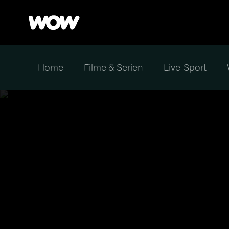
Home
Filme & Serien
Live-Sport