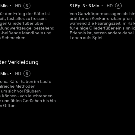
Min.
•
HD
6
S
1
Ep.
3
•
6
Min.
•
HD
6
ür den Erfolg der Käfer ist
Von Ganzkörpermassagen bis hin
it, fast alles zu fressen.
erbitterten Konkurrenzkämpfen -
ügen Gliederfüßer über
während die Paarungszeit im Käf
Mundwerkzeuge, bestehend
für einige Gliederfüßer ein sinnli
d-beißende Mandibeln und
Erlebnis ist, setzen andere dabei 
m Schmecken.
Leben aufs Spiel.
der Verkleidung
Min.
•
HD
6
 oho. Käfer haben im Laufe
ahlreiche Methoden
, um sich vor Räubern
u können - von leuchtenden
 und üblen Gerüchen bis hin
n Giften.