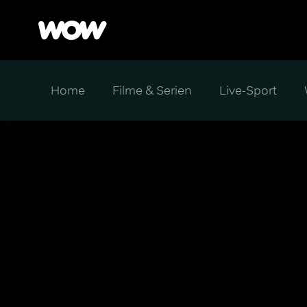
Home
Filme & Serien
Live-Sport