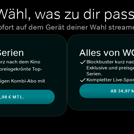
Wähl, was zu dir pass
ofort auf dem Gerät deiner Wahl stream
Serien
Alles von 
urz nach dem Kino
Blockbuster kurz na
Exklusive und preisg
preisgekrönte Top-
Serien.
Kompletter Live-Spor
igen Kombi-Abo mit
AB 34,97 
,98 € MTL.