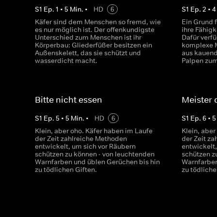
S
1
Ep.
1
•
5
Min.
•
HD
6
S
1
Ep.
2
•
4
Käfer sind dem Menschen so fremd, wie
Ein Grund f
es nur möglich ist. Der offenkundigste
ihre Fähigke
Unterschied zum Menschen ist ihr
Dafür verf
Körperbau: Gliederfüßer besitzen ein
komplexe 
Außenskelett, das sie schützt und
aus kauen
wasserdicht macht.
Palpen zu
Bitte nicht essen
Meister 
S
1
Ep.
5
•
5
Min.
•
HD
6
S
1
Ep.
6
•
5
Klein, aber oho. Käfer haben im Laufe
Klein, aber
der Zeit zahlreiche Methoden
der Zeit z
entwickelt, um sich vor Räubern
entwickelt
schützen zu können - von leuchtenden
schützen z
Warnfarben und üblen Gerüchen bis hin
Warnfarben
zu tödlichen Giften.
zu tödliche