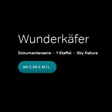
Wunderkäfer
Dokumentarserie
1 Staffel
Sky Nature
AB 5,98 € MTL.