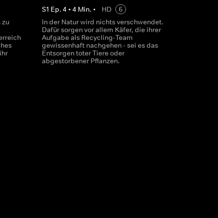
S
1
Ep.
4
•
4
Min.
•
HD
6
 zu
In der Natur wird nichts verschwendet.
Dafür sorgen vor allem Käfer, die ihrer
erreich
Aufgabe als Recycling-Team
ches
gewissenhaft nachgehen - sei es das
ihr
Entsorgen toter Tiere oder
abgestorbener Pflanzen.