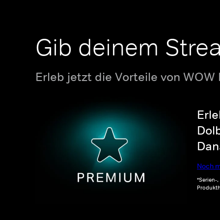
Gib deinem Stre
Erleb jetzt die Vorteile von WOW
Erle
Dolb
Dana
Noch m
*Serien-
Produkth