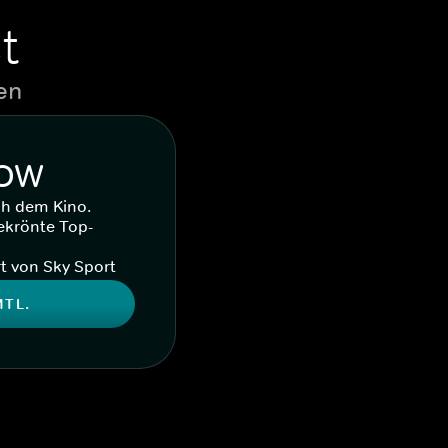
t
en
WOW
ch dem Kino.
ekrönte Top-
t von Sky Sport
MTL.