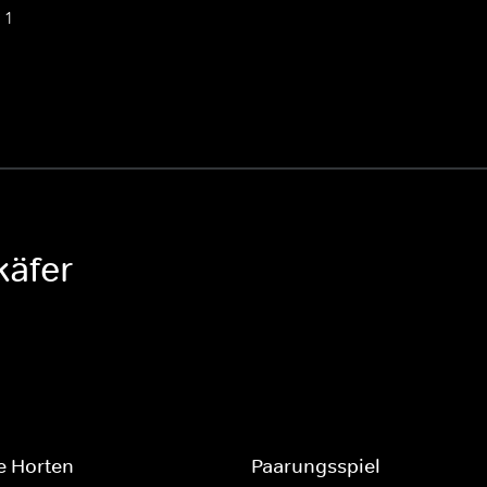
 1
käfer
e Horten
Paarungsspiel