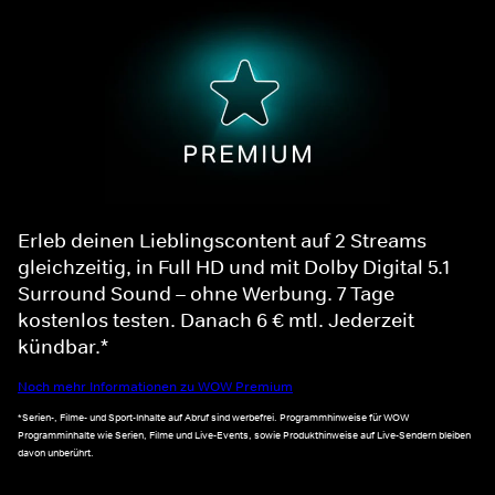
Erleb deinen Lieblingscontent auf 2 Streams
gleichzeitig, in Full HD und mit Dolby Digital 5.1
Surround Sound – ohne Werbung. 7 Tage
kostenlos testen. Danach 6 € mtl. Jederzeit
kündbar.*
Noch mehr Informationen zu WOW Premium
*Serien-, Filme- und Sport-Inhalte auf Abruf sind werbefrei. Programmhinweise für WOW
Programminhalte wie Serien, Filme und Live-Events, sowie Produkthinweise auf Live-Sendern bleiben
davon unberührt.