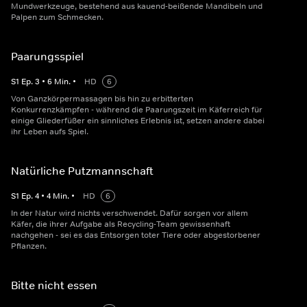
Mundwerkzeuge, bestehend aus kauend-beißende Mandibeln und
Palpen zum Schmecken.
Paarungsspiel
S
1
Ep.
3
•
6
Min.
•
HD
6
Von Ganzkörpermassagen bis hin zu erbitterten
Konkurrenzkämpfen - während die Paarungszeit im Käferreich für
einige Gliederfüßer ein sinnliches Erlebnis ist, setzen andere dabei
ihr Leben aufs Spiel.
Natürliche Putzmannschaft
S
1
Ep.
4
•
4
Min.
•
HD
6
In der Natur wird nichts verschwendet. Dafür sorgen vor allem
Käfer, die ihrer Aufgabe als Recycling-Team gewissenhaft
nachgehen - sei es das Entsorgen toter Tiere oder abgestorbener
Pflanzen.
Bitte nicht essen