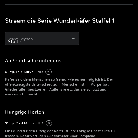
Stream die Serie Wunderkäfer Staffel 1
Select Season
Außerirdische unter uns
S
1
Ep.
1
•
5
Min.
•
HD
6
Käfer sind dem Menschen so fremd, wie es nur möglich ist. Der
offenkundigste Unterschied zum Menschen ist ihr Körperbau:
Gliederfüßer besitzen ein Außenskelett, das sie schützt und
wasserdicht macht.
Hungrige Horten
S
1
Ep.
2
•
4
Min.
•
HD
6
Ein Grund für den Erfolg der Käfer ist ihre Fähigkeit, fast alles zu
fressen. Dafür verfügen Gliederfüßer über komplexe