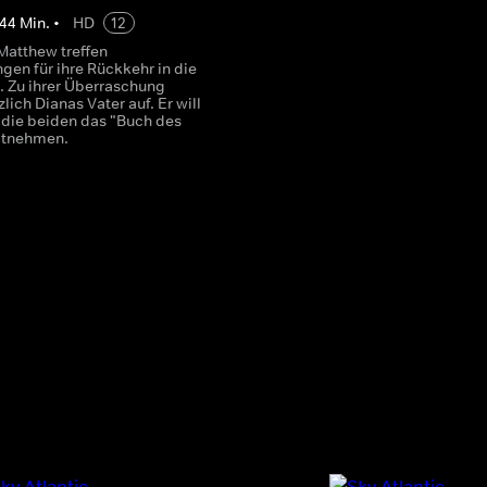
44
Min.
•
HD
12
Matthew treffen
gen für ihre Rückkehr in die
 Zu ihrer Überraschung
zlich Dianas Vater auf. Er will
s die beiden das "Buch des
itnehmen.