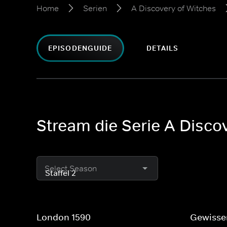
Home
Serien
A Discovery of Witches
EPISODENGUIDE
DETAILS
Stream die Serie A Discov
Select Season
London 1590
Gewissen