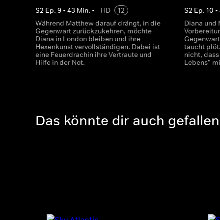
S
2
Ep.
9
•
43
Min.
•
HD
12
S
2
Ep.
10
•
Während Matthew darauf drängt, in die
Diana und 
Gegenwart zurückzukehren, möchte
Vorbereitun
Diana in London bleiben und ihre
Gegenwart.
Hexenkunst vervollständigen. Dabei ist
taucht plöt
eine Feuerdrachin ihre Vertraute und
nicht, das
Hilfe in der Not.
Lebens" m
Das könnte dir auch gefallen