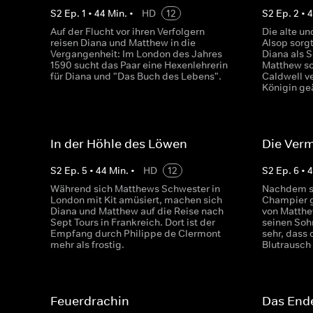
S
2
Ep.
1
•
44
Min.
•
HD
12
S
2
Ep.
2
•
Auf der Flucht vor ihren Verfolgern
Die alte u
reisen Diana und Matthew in die
Alsop sorg
Vergangenheit: Im London des Jahres
Diana als 
1590 sucht das Paar eine Hexenlehrerin
Matthew so
für Diana und "Das Buch des Lebens".
Caldwell v
Königin ge
In der Höhle des Löwen
Die Ver
S
2
Ep.
5
•
44
Min.
•
HD
12
S
2
Ep.
6
•
Während sich Matthews Schwester in
Nachdem s
London mit Kit amüsiert, machen sich
Champier ge
Diana und Matthew auf die Reise nach
von Matthew
Sept Tours in Frankreich. Dort ist der
seinen Soh
Empfang durch Philippe de Clermont
sehr, dass 
mehr als frostig.
Blutrausch 
Feuerdrachin
Das End