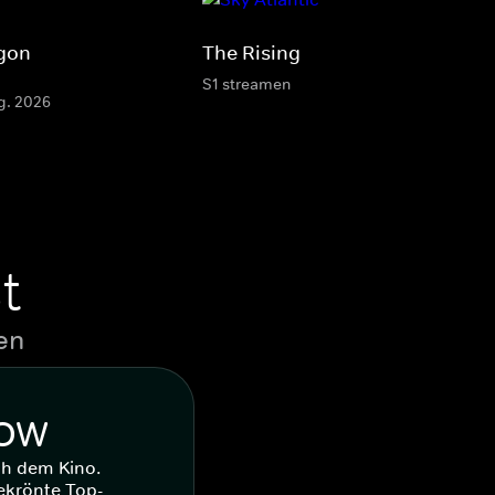
agon
The Rising
S1 streamen
g. 2026
t
en
WOW
ch dem Kino.
ekrönte Top-