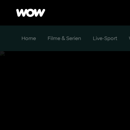
Home
Filme & Serien
Live-Sport