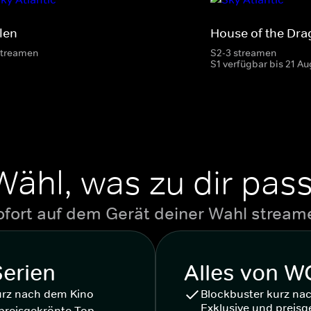
len
House of the Dr
streamen
S2-3 streamen
S1 verfügbar bis 21 Au
Wähl, was zu dir pass
ofort auf dem Gerät deiner Wahl stream
Serien
Alles von 
urz nach dem Kino
Blockbuster kurz na
Exklusive und preisg
preisgekrönte Top-