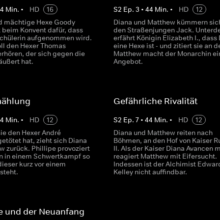
44
Min.
•
HD
16
S
2
Ep.
3
•
44
Min.
•
HD
12
nd mächtige Hexe Goody
Diana und Matthew kümmern sic
t beim Konvent dafür, dass
den Straßenjungen Jack. Unterd
Schülerin aufgenommen wird.
erfährt Königin Elizabeth I., dass
ll den Hexer Thomas
eine Hexe ist - und zitiert sie an d
erhören, der sich gegen die
Matthew macht der Monarchin ei
äußert hat.
Angebot.
mählung
Gefährliche Rivalität
44
Min.
•
HD
12
S
2
Ep.
7
•
44
Min.
•
HD
12
ie den Hexer André
Diana und Matthew reiten nach
tötet hat, zieht sich Diana
Böhmen, an den Hof von Kaiser R
 zurück. Phillipe provoziert
II. Als der Kaiser Diana Avancen 
n in einem Schwertkampf so
reagiert Matthew mit Eifersucht.
dieser kurz vor einem
Indessen ist der Alchimist Edwar
steht.
Kelley nicht auffindbar.
e und der Neuanfang