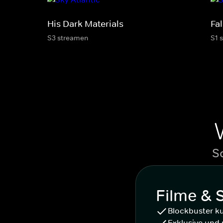
His Dark Materials
Fal
S3 streamen
S1 
S
Filme & 
Blockbuster k
Exklusive und 