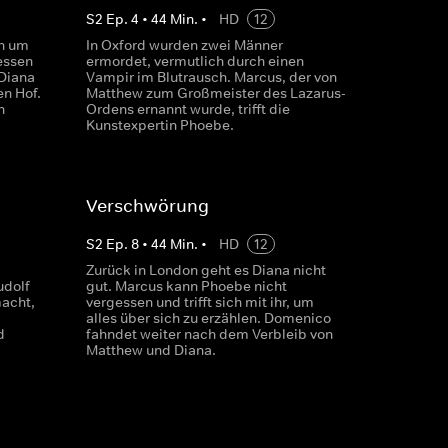
S
2
Ep.
4
•
44
Min.
•
HD
12
h um
In Oxford wurden zwei Männer
essen
ermordet, vermutlich durch einen
 Diana
Vampir im Blutrausch. Marcus, der von
en Hof.
Matthew zum Großmeister des Lazarus-
n
Ordens ernannt wurde, trifft die
Kunstexpertin Phoebe.
Verschwörung
S
2
Ep.
8
•
44
Min.
•
HD
12
Zurück in London geht es Diana nicht
udolf
gut. Marcus kann Phoebe nicht
macht,
vergessen und trifft sich mit ihr, um
alles über sich zu erzählen. Domenico
d
fahndet weiter nach dem Verbleib von
Matthew und Diana.