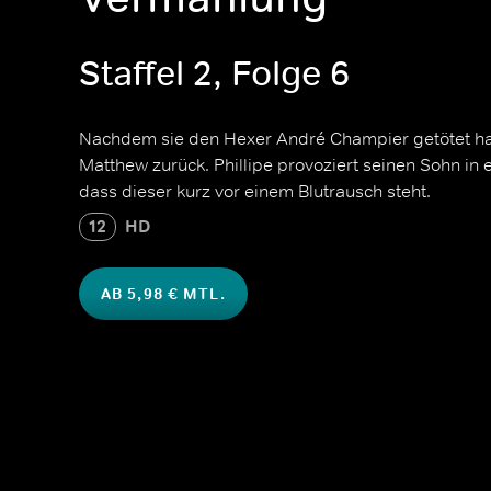
Staffel 2, Folge 6
Nachdem sie den Hexer André Champier getötet hat,
Matthew zurück. Phillipe provoziert seinen Sohn in
dass dieser kurz vor einem Blutrausch steht.
12
HD
AB 5,98 € MTL.