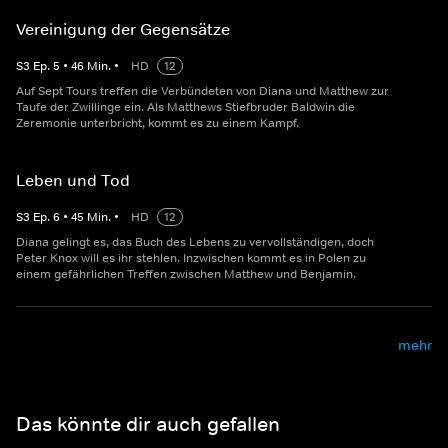
Vereinigung der Gegensätze
S
3
Ep.
5
•
46
Min.
•
HD
12
Auf Sept Tours treffen die Verbündeten von Diana und Matthew zur
Taufe der Zwillinge ein. Als Matthews Stiefbruder Baldwin die
Zeremonie unterbricht, kommt es zu einem Kampf.
Leben und Tod
S
3
Ep.
6
•
45
Min.
•
HD
12
Diana gelingt es, das Buch des Lebens zu vervollständigen, doch
Peter Knox will es ihr stehlen. Inzwischen kommt es in Polen zu
einem gefährlichen Treffen zwischen Matthew und Benjamin.
mehr
Das könnte dir auch gefallen