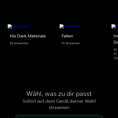
His Dark Materials
Fallen
Ho
D
S3 streamen
S1 streamen
S2
S1 
20
Wähl, was zu dir passt
Sofort auf dem Gerät deiner Wahl
streamen