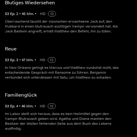
Blutiges Wiedersehen
S
3
Ep.
2
•
45
Min.
•
HD
12
Überraschend taucht der inzwischen erwachsene Jack auf, den
Hubbard in einen blutrausch-süchtigen Vampir verwandelt hat. Als
Jack Baldwin angreift, erhält Matthew den Befehl, ihn zu töten.
Reue
S
3
Ep.
3
•
47
Min.
•
HD
12
In New Orleans gelingt es Marcus und Matthew zunächst nicht, das
entscheidende Gespräch mit Ransome zu führen. Benjamin
verbündet sich unterdessen mit Satu, um Matthew zu schaden.
Familienglück
S
3
Ep.
4
•
46
Min.
•
HD
12
Im Labor stellt sich heraus, dass es kein Heilmittel gegen den
Vampir-Blutrausch geben wird. Agatha und Diana machen den
Besitzer der letzten fehlenden Seite aus dem Buch des Lebens
ausfindig.