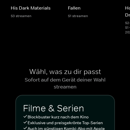
His Dark Materials
Fallen
Ho
D
S3 streamen
S1 streamen
S2
S1 
20
Wähl, was zu dir passt
Sofort auf dem Gerät deiner Wahl
streamen
Filme & Serien
Blockbuster kurz nach dem Kino
Exklusive und preisgekrönte Top-Serien
Auch im günstigen Kombi-Abo mit Apple