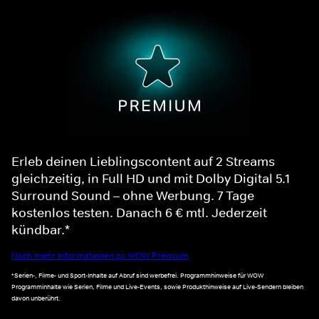
Erleb deinen Lieblingscontent auf 2 Streams
gleichzeitig, in Full HD und mit Dolby Digital 5.1
Surround Sound – ohne Werbung. 7 Tage
kostenlos testen. Danach 6 € mtl. Jederzeit
kündbar.*
Noch mehr Informationen zu WOW Premium
*Serien-, Filme- und Sport-Inhalte auf Abruf sind werbefrei. Programmhinweise für WOW
Programminhalte wie Serien, Filme und Live-Events, sowie Produkthinweise auf Live-Sendern bleiben
davon unberührt.