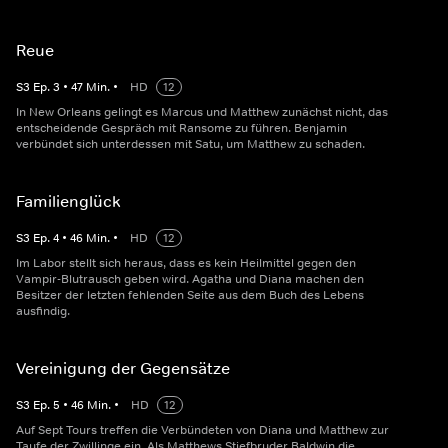
Reue
S
3
Ep.
3
•
47
Min.
•
HD
12
In New Orleans gelingt es Marcus und Matthew zunächst nicht, das
entscheidende Gespräch mit Ransome zu führen. Benjamin
verbündet sich unterdessen mit Satu, um Matthew zu schaden.
Familienglück
S
3
Ep.
4
•
46
Min.
•
HD
12
Im Labor stellt sich heraus, dass es kein Heilmittel gegen den
Vampir-Blutrausch geben wird. Agatha und Diana machen den
Besitzer der letzten fehlenden Seite aus dem Buch des Lebens
ausfindig.
Vereinigung der Gegensätze
S
3
Ep.
5
•
46
Min.
•
HD
12
Auf Sept Tours treffen die Verbündeten von Diana und Matthew zur
Taufe der Zwillinge ein. Als Matthews Stiefbruder Baldwin die