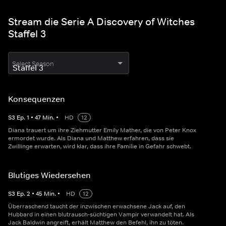
Stream die Serie A Discovery of Witches
Staffel 3
Select Season
Konsequenzen
S
3
Ep.
1
•
47
Min.
•
HD
12
Diana trauert um ihre Ziehmutter Emily Mather, die von Peter Knox
ermordet wurde. Als Diana und Matthew erfahren, dass sie
Zwillinge erwarten, wird klar, dass ihre Familie in Gefahr schwebt.
Blutiges Wiedersehen
S
3
Ep.
2
•
45
Min.
•
HD
12
Überraschend taucht der inzwischen erwachsene Jack auf, den
Hubbard in einen blutrausch-süchtigen Vampir verwandelt hat. Als
Jack Baldwin angreift, erhält Matthew den Befehl, ihn zu töten.