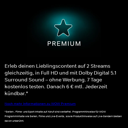
Erleb deinen Lieblingscontent auf 2 Streams
gleichzeitig, in Full HD und mit Dolby Digital 5.1
Surround Sound – ohne Werbung. 7 Tage
kostenlos testen. Danach 6 € mtl. Jederzeit
kündbar.*
Noch mehr Informationen zu WOW Premium
*Serien-, Filme- und Sport-Inhalte auf Abruf sind werbefrei. Programmhinweise für WOW
Programminhalte wie Serien, Filme und Live-Events, sowie Produkthinweise auf Live-Sendern bleiben
davon unberührt.