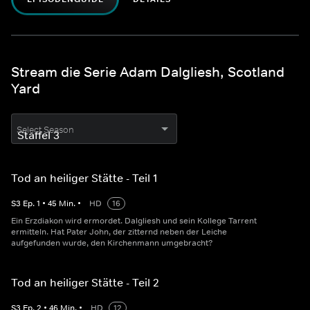
Stream die Serie Adam Dalgliesh, Scotland
Yard
Select Season
Tod an heiliger Stätte - Teil 1
S
3
Ep.
1
•
45
Min.
•
HD
16
Ein Erzdiakon wird ermordet. Dalgliesh und sein Kollege Tarrent
ermitteln. Hat Pater John, der zitternd neben der Leiche
aufgefunden wurde, den Kirchenmann umgebracht?
Tod an heiliger Stätte - Teil 2
S
3
Ep.
2
•
46
Min.
•
HD
12