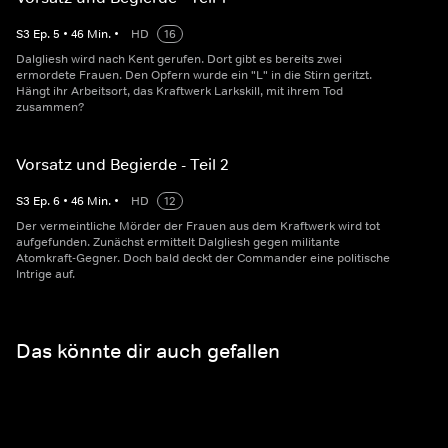
S
3
Ep.
5
•
46
Min.
•
HD
16
Dalgliesh wird nach Kent gerufen. Dort gibt es bereits zwei
ermordete Frauen. Den Opfern wurde ein "L" in die Stirn geritzt.
Hängt ihr Arbeitsort, das Kraftwerk Larkskill, mit ihrem Tod
zusammen?
Vorsatz und Begierde - Teil 2
S
3
Ep.
6
•
46
Min.
•
HD
12
Der vermeintliche Mörder der Frauen aus dem Kraftwerk wird tot
aufgefunden. Zunächst ermittelt Dalgliesh gegen militante
Atomkraft-Gegner. Doch bald deckt der Commander eine politische
Intrige auf.
Das könnte dir auch gefallen