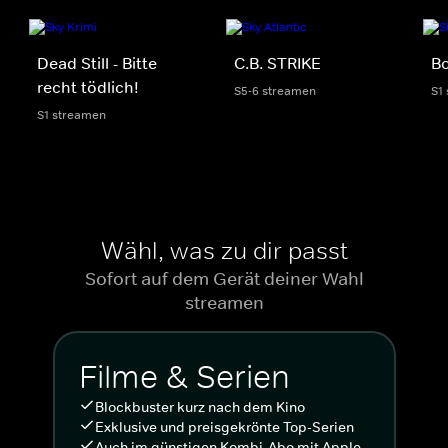
Dead Still - Bitte
C.B. STRIKE
Bo
recht tödlich!
S5-6 streamen
S1
S1 streamen
Wähl, was zu dir passt
Sofort auf dem Gerät deiner Wahl
streamen
Filme & Serien
Blockbuster kurz nach dem Kino
Exklusive und preisgekrönte Top-Serien
Auch im günstigen Kombi-Abo mit Apple