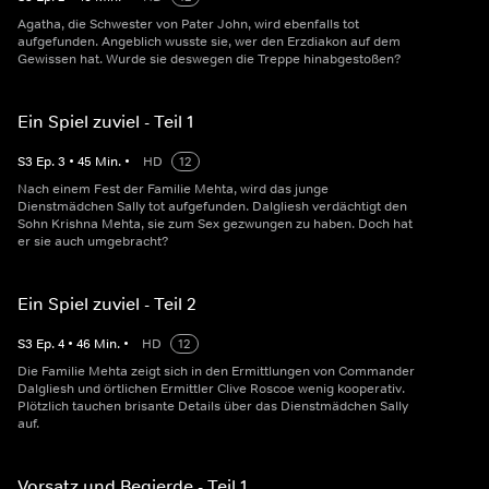
Agatha, die Schwester von Pater John, wird ebenfalls tot
aufgefunden. Angeblich wusste sie, wer den Erzdiakon auf dem
Gewissen hat. Wurde sie deswegen die Treppe hinabgestoßen?
Ein Spiel zuviel - Teil 1
S
3
Ep.
3
•
45
Min.
•
HD
12
Nach einem Fest der Familie Mehta, wird das junge
Dienstmädchen Sally tot aufgefunden. Dalgliesh verdächtigt den
Sohn Krishna Mehta, sie zum Sex gezwungen zu haben. Doch hat
er sie auch umgebracht?
Ein Spiel zuviel - Teil 2
S
3
Ep.
4
•
46
Min.
•
HD
12
Die Familie Mehta zeigt sich in den Ermittlungen von Commander
Dalgliesh und örtlichen Ermittler Clive Roscoe wenig kooperativ.
Plötzlich tauchen brisante Details über das Dienstmädchen Sally
auf.
Vorsatz und Begierde - Teil 1