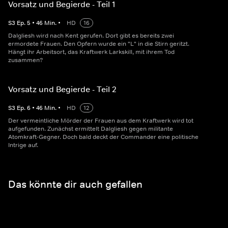
Vorsatz und Begierde - Teil 1
S
3
Ep.
5
•
46
Min.
•
HD
16
Dalgliesh wird nach Kent gerufen. Dort gibt es bereits zwei
ermordete Frauen. Den Opfern wurde ein "L" in die Stirn geritzt.
Hängt ihr Arbeitsort, das Kraftwerk Larkskill, mit ihrem Tod
zusammen?
Vorsatz und Begierde - Teil 2
S
3
Ep.
6
•
46
Min.
•
HD
12
Der vermeintliche Mörder der Frauen aus dem Kraftwerk wird tot
aufgefunden. Zunächst ermittelt Dalgliesh gegen militante
Atomkraft-Gegner. Doch bald deckt der Commander eine politische
Intrige auf.
Das könnte dir auch gefallen