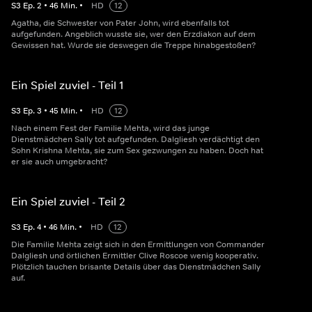
S
3
Ep.
2
•
46
Min.
•
HD
12
Agatha, die Schwester von Pater John, wird ebenfalls tot
aufgefunden. Angeblich wusste sie, wer den Erzdiakon auf dem
Gewissen hat. Wurde sie deswegen die Treppe hinabgestoßen?
Ein Spiel zuviel - Teil 1
S
3
Ep.
3
•
45
Min.
•
HD
12
Nach einem Fest der Familie Mehta, wird das junge
Dienstmädchen Sally tot aufgefunden. Dalgliesh verdächtigt den
Sohn Krishna Mehta, sie zum Sex gezwungen zu haben. Doch hat
er sie auch umgebracht?
Ein Spiel zuviel - Teil 2
S
3
Ep.
4
•
46
Min.
•
HD
12
Die Familie Mehta zeigt sich in den Ermittlungen von Commander
Dalgliesh und örtlichen Ermittler Clive Roscoe wenig kooperativ.
Plötzlich tauchen brisante Details über das Dienstmädchen Sally
auf.