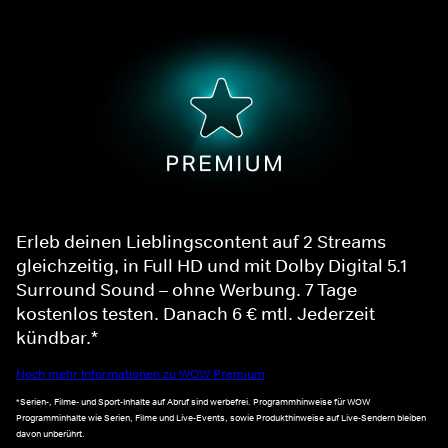
Erleb deinen Lieblingscontent auf 2 Streams
gleichzeitig, in Full HD und mit Dolby Digital 5.1
Surround Sound – ohne Werbung. 7 Tage
kostenlos testen. Danach 6 € mtl. Jederzeit
kündbar.*
Noch mehr Informationen zu WOW Premium
*Serien-, Filme- und Sport-Inhalte auf Abruf sind werbefrei. Programmhinweise für WOW
Programminhalte wie Serien, Filme und Live-Events, sowie Produkthinweise auf Live-Sendern bleiben
davon unberührt.