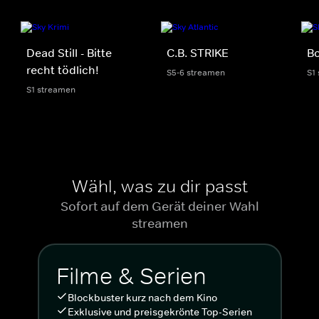
Dead Still - Bitte
C.B. STRIKE
Bo
recht tödlich!
S5-6 streamen
S1
S1 streamen
Wähl, was zu dir passt
Sofort auf dem Gerät deiner Wahl
streamen
Filme & Serien
Blockbuster kurz nach dem Kino
Exklusive und preisgekrönte Top-Serien