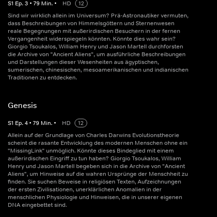
S
1
Ep.
3
•
79
Min.
•
HD
12
Sind wir wirklich allein im Universum? Prä-Astronautiker vermuten,
dass Beschreibungen von Himmelsgöttern und Sternenwesen
reale Begegnungen mit außerirdischen Besuchern in der fernen
Vergangenheit widerspiegeln könnten. Könnte dies wahr sein?
Giorgio Tsoukalos, William Henry und Jason Martell durchforsten
die Archive von "Ancient Aliens", um ausführliche Beschreibungen
und Darstellungen dieser Wesenheiten aus ägyptischen,
sumerischen, chinesischen, mesoamerikanischen und indianischen
Traditionen zu entdecken.
Genesis
S
1
Ep.
4
•
79
Min.
•
HD
12
Allein auf der Grundlage von Charles Darwins Evolutionstheorie
scheint die rasante Entwicklung des modernen Menschen ohne ein
"MissingLink" unmöglich. Könnte dieses Bindeglied mit einem
außerirdischen Eingriff zu tun haben? Giorgio Tsoukalos, William
Henry und Jason Martell begeben sich in die Archive von "Ancient
Aliens", um Hinweise auf die wahren Ursprünge der Menschheit zu
finden. Sie suchen Beweise in religiösen Texten, Aufzeichnungen
der ersten Zivilisationen, unerklärlichen Anomalien in der
menschlichen Physiologie und Hinweisen, die in unserer eigenen
DNA eingebettet sind.