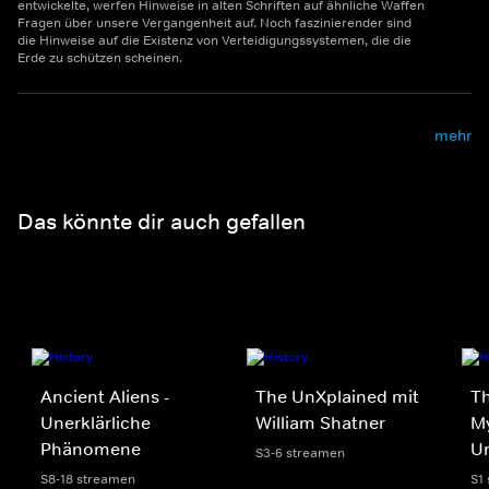
entwickelte, werfen Hinweise in alten Schriften auf ähnliche Waffen
Fragen über unsere Vergangenheit auf. Noch faszinierender sind
die Hinweise auf die Existenz von Verteidigungssystemen, die die
Erde zu schützen scheinen.
mehr
Das könnte dir auch gefallen
Ancient Aliens -
The UnXplained mit
Th
Unerklärliche
William Shatner
My
Phänomene
U
S3-6 streamen
S8-18 streamen
S1