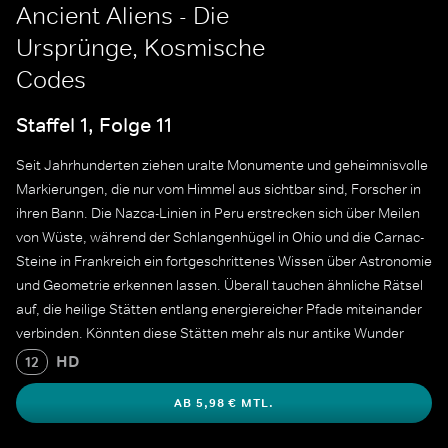
Ancient Aliens - Die
Ursprünge, Kosmische
Codes
Staffel 1, Folge 11
Seit Jahrhunderten ziehen uralte Monumente und geheimnisvolle
Markierungen, die nur vom Himmel aus sichtbar sind, Forscher in
ihren Bann. Die Nazca-Linien in Peru erstrecken sich über Meilen
von Wüste, während der Schlangenhügel in Ohio und die Carnac-
Steine in Frankreich ein fortgeschrittenes Wissen über Astronomie
und Geometrie erkennen lassen. Überall tauchen ähnliche Rätsel
auf, die heilige Stätten entlang energiereicher Pfade miteinander
verbinden. Könnten diese Stätten mehr als nur antike Wunder
sein? Wurden sie vielleicht absichtlich als Wegweiser für
HD
12
außerirdische Besucher angelegt?
AB 5,98 € MTL.