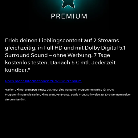
Erleb deinen Lieblingscontent auf 2 Streams
gleichzeitig, in Full HD und mit Dolby Digital 5.1
Surround Sound – ohne Werbung. 7 Tage
kostenlos testen. Danach 6 € mtl. Jederzeit
kündbar.*
Noch mehr Informationen zu WOW Premium
*Serien-, Filme- und Sport-Inhalte auf Abruf sind werbefrei. Programmhinweise für WOW
Programminhalte wie Serien, Filme und Live-Events, sowie Produkthinweise auf Live-Sendern bleiben
davon unberührt.