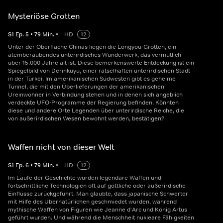
Mysteriöse Grotten
S
1
Ep.
5
•
79
Min.
•
HD
12
Unter der Oberfläche Chinas liegen die Longyou-Grotten, ein
atemberaubendes unterirdisches Wunderwerk, das vermutlich
über 15.000 Jahre alt ist. Diese bemerkenswerte Entdeckung ist ein
Spiegelbild von Derinkuyu, einer rätselhaften unterirdischen Stadt
in der Türkei. Im amerikanischen Südwesten gibt es geheime
Tunnel, die mit den Überlieferungen der amerikanischen
Ureinwohner in Verbindung stehen und in denen sich angeblich
verdeckte UFO-Programme der Regierung befinden. Könnten
diese und andere Orte Legenden über unterirdische Reiche, die
von außerirdischen Wesen bewohnt werden, bestätigen?
Waffen nicht von dieser Welt
S
1
Ep.
6
•
79
Min.
•
HD
12
Im Laufe der Geschichte wurden legendäre Waffen und
fortschrittliche Technologien oft auf göttliche oder außerirdische
Einflüsse zurückgeführt. Man glaubte, dass japanische Schwerter
mit Hilfe des Übernatürlichen geschmiedet wurden, während
mythische Waffen von Figuren wie Jeanne d'Arc und König Artus
geführt wurden. Und während die Menschheit nukleare Fähigkeiten