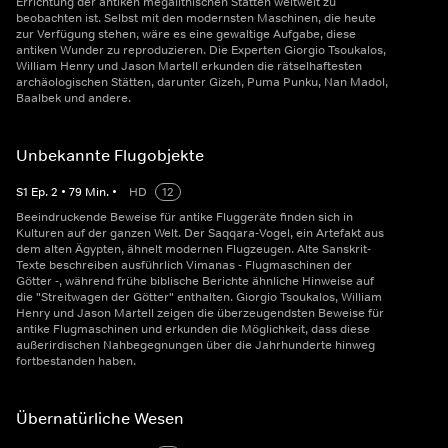
Errichtung der antiken megalithischen Stätten weltweit zu
beobachten ist. Selbst mit den modernsten Maschinen, die heute
zur Verfügung stehen, wäre es eine gewaltige Aufgabe, diese
antiken Wunder zu reproduzieren. Die Experten Giorgio Tsoukalos,
William Henry und Jason Martell erkunden die rätselhaftesten
archäologischen Stätten, darunter Gizeh, Puma Punku, Nan Madol,
Baalbek und andere.
Unbekannte Flugobjekte
S
1
Ep.
2
•
79
Min.
•
HD
12
Beeindruckende Beweise für antike Fluggeräte finden sich in
Kulturen auf der ganzen Welt. Der Saqqara-Vogel, ein Artefakt aus
dem alten Ägypten, ähnelt modernen Flugzeugen. Alte Sanskrit-
Texte beschreiben ausführlich Vimanas - Flugmaschinen der
Götter -, während frühe biblische Berichte ähnliche Hinweise auf
die "Streitwagen der Götter" enthalten. Giorgio Tsoukalos, William
Henry und Jason Martell zeigen die überzeugendsten Beweise für
antike Flugmaschinen und erkunden die Möglichkeit, dass diese
außerirdischen Nahbegegnungen über die Jahrhunderte hinweg
fortbestanden haben.
Übernatürliche Wesen