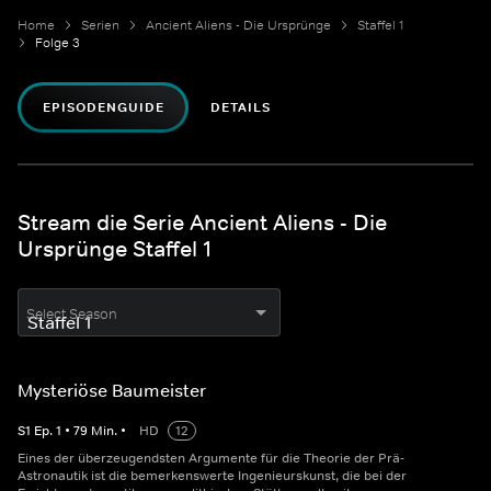
Home
Serien
Ancient Aliens - Die Ursprünge
Staffel 1
Folge 3
EPISODENGUIDE
DETAILS
Stream die Serie Ancient Aliens - Die
Ursprünge Staffel 1
Select Season
Mysteriöse Baumeister
S
1
Ep.
1
•
79
Min.
•
HD
12
Eines der überzeugendsten Argumente für die Theorie der Prä-
Astronautik ist die bemerkenswerte Ingenieurskunst, die bei der