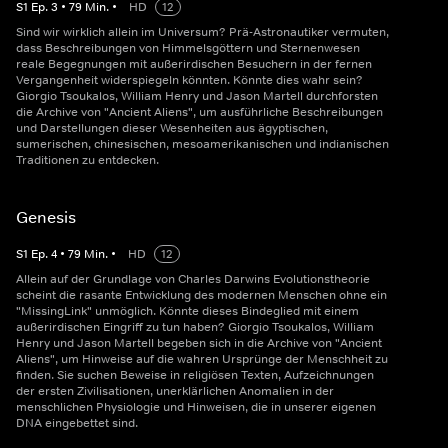
S
1
Ep.
3
•
79
Min.
•
HD
12
Sind wir wirklich allein im Universum? Prä-Astronautiker vermuten,
dass Beschreibungen von Himmelsgöttern und Sternenwesen
reale Begegnungen mit außerirdischen Besuchern in der fernen
Vergangenheit widerspiegeln könnten. Könnte dies wahr sein?
Giorgio Tsoukalos, William Henry und Jason Martell durchforsten
die Archive von "Ancient Aliens", um ausführliche Beschreibungen
und Darstellungen dieser Wesenheiten aus ägyptischen,
sumerischen, chinesischen, mesoamerikanischen und indianischen
Traditionen zu entdecken.
Genesis
S
1
Ep.
4
•
79
Min.
•
HD
12
Allein auf der Grundlage von Charles Darwins Evolutionstheorie
scheint die rasante Entwicklung des modernen Menschen ohne ein
"MissingLink" unmöglich. Könnte dieses Bindeglied mit einem
außerirdischen Eingriff zu tun haben? Giorgio Tsoukalos, William
Henry und Jason Martell begeben sich in die Archive von "Ancient
Aliens", um Hinweise auf die wahren Ursprünge der Menschheit zu
finden. Sie suchen Beweise in religiösen Texten, Aufzeichnungen
der ersten Zivilisationen, unerklärlichen Anomalien in der
menschlichen Physiologie und Hinweisen, die in unserer eigenen
DNA eingebettet sind.