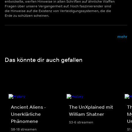
entwickelte, werfen Hinweise in alten Schriften auf ähnliche Waffen
Fragen über unsere Vergangenheit auf. Noch faszinierender sind
die Hinweise auf die Existenz von Verteidigungssystemen, die die
Erde zu schützen scheinen.
mehr
Das könnte dir auch gefallen
Ancient Aliens -
The UnXplained mit
Th
Unerklärliche
William Shatner
My
Phänomene
U
S3-6 streamen
S8-18 streamen
S1