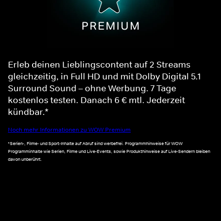
Erleb deinen Lieblingscontent auf 2 Streams
gleichzeitig, in Full HD und mit Dolby Digital 5.1
Surround Sound – ohne Werbung. 7 Tage
kostenlos testen. Danach 6 € mtl. Jederzeit
kündbar.*
Noch mehr Informationen zu WOW Premium
*Serien-, Filme- und Sport-Inhalte auf Abruf sind werbefrei. Programmhinweise für WOW
Programminhalte wie Serien, Filme und Live-Events, sowie Produkthinweise auf Live-Sendern bleiben
davon unberührt.