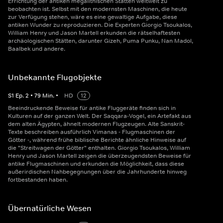
Errichtung der antiken megalithischen Stätten weltweit zu
beobachten ist. Selbst mit den modernsten Maschinen, die heute
zur Verfügung stehen, wäre es eine gewaltige Aufgabe, diese
antiken Wunder zu reproduzieren. Die Experten Giorgio Tsoukalos,
William Henry und Jason Martell erkunden die rätselhaftesten
archäologischen Stätten, darunter Gizeh, Puma Punku, Nan Madol,
Baalbek und andere.
Unbekannte Flugobjekte
S
1
Ep.
2
•
79
Min.
•
HD
12
Beeindruckende Beweise für antike Fluggeräte finden sich in
Kulturen auf der ganzen Welt. Der Saqqara-Vogel, ein Artefakt aus
dem alten Ägypten, ähnelt modernen Flugzeugen. Alte Sanskrit-
Texte beschreiben ausführlich Vimanas - Flugmaschinen der
Götter -, während frühe biblische Berichte ähnliche Hinweise auf
die "Streitwagen der Götter" enthalten. Giorgio Tsoukalos, William
Henry und Jason Martell zeigen die überzeugendsten Beweise für
antike Flugmaschinen und erkunden die Möglichkeit, dass diese
außerirdischen Nahbegegnungen über die Jahrhunderte hinweg
fortbestanden haben.
Übernatürliche Wesen