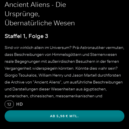
Ancient Aliens - Die
Ursprünge,
Übernatürliche Wesen
Staffel 1, Folge 3
Sind wir wirklich allein im Universum? Prä-Astronautiker vermuten,
dass Beschreibungen von Himmelsgöttern und Sternenwesen
reale Begegnungen mit außerirdischen Besuchern in der fernen
Vergangenheit widerspiegeln könnten. Könnte dies wahr sein?
Giorgio Tsoukalos, William Henry und Jason Martell durchforsten
die Archive von "Ancient Aliens", um ausführliche Beschreibungen
und Darstellungen dieser Wesenheiten aus ägyptischen,
sumerischen, chinesischen, mesoamerikanischen und
indianischen Traditionen zu entdecken.
HD
12
AB 5,98 € MTL.