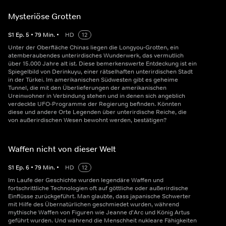
Mysteriöse Grotten
S
1
Ep.
5
•
79
Min.
•
HD
12
Unter der Oberfläche Chinas liegen die Longyou-Grotten, ein
atemberaubendes unterirdisches Wunderwerk, das vermutlich
über 15.000 Jahre alt ist. Diese bemerkenswerte Entdeckung ist ein
Spiegelbild von Derinkuyu, einer rätselhaften unterirdischen Stadt
in der Türkei. Im amerikanischen Südwesten gibt es geheime
Tunnel, die mit den Überlieferungen der amerikanischen
Ureinwohner in Verbindung stehen und in denen sich angeblich
verdeckte UFO-Programme der Regierung befinden. Könnten
diese und andere Orte Legenden über unterirdische Reiche, die
von außerirdischen Wesen bewohnt werden, bestätigen?
Waffen nicht von dieser Welt
S
1
Ep.
6
•
79
Min.
•
HD
12
Im Laufe der Geschichte wurden legendäre Waffen und
fortschrittliche Technologien oft auf göttliche oder außerirdische
Einflüsse zurückgeführt. Man glaubte, dass japanische Schwerter
mit Hilfe des Übernatürlichen geschmiedet wurden, während
mythische Waffen von Figuren wie Jeanne d'Arc und König Artus
geführt wurden. Und während die Menschheit nukleare Fähigkeiten