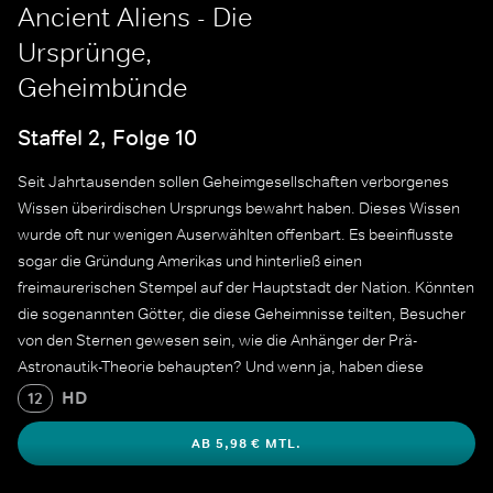
Ancient Aliens - Die
Ursprünge,
Geheimbünde
Staffel 2, Folge 10
Seit Jahrtausenden sollen Geheimgesellschaften verborgenes
Wissen überirdischen Ursprungs bewahrt haben. Dieses Wissen
wurde oft nur wenigen Auserwählten offenbart. Es beeinflusste
sogar die Gründung Amerikas und hinterließ einen
freimaurerischen Stempel auf der Hauptstadt der Nation. Könnten
die sogenannten Götter, die diese Geheimnisse teilten, Besucher
von den Sternen gewesen sein, wie die Anhänger der Prä-
Astronautik-Theorie behaupten? Und wenn ja, haben diese
außerirdischen Bruderschaften die ganze Zeit die Wahrheit
HD
12
gekannt?
AB 5,98 € MTL.