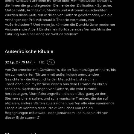
bemerkenswert ähnliche Berichte über Himmelswesen bewahrt,
die ihnen die grundlegenden Elemente der Zivilisation - Sprache,
Mathematik, Architektur, Medizin und Astronomie - schenkten.
Wurden diese Kulturen wirklich von Göttern geleitet oder, wie die
Anhänger der Prä-Astronautik-Theorie vermuten, von
Außerirdischen? Und wenn ja, könnten die Durchbrüche moderner
Visionäre wie Albert Einstein ein fortdauerndes Vermächtnis der
Führung aus einer anderen Welt darstellen?
Außerirdische Rituale
S
2
Ep.
2
•
79
Min.
•
HD
12
Von Zeremonien mit Gewändern, die an Raumanzüge erinnern, bis
hin zu maskierten Tänzern mit außerirdisch anmutenden
Gesichtern - die Geschichte der Menschheit ist reich an
Traditionen, die mysteriöse Wesen aus dem Himmel zu ehren
scheinen. Nachstellungen von Göttern, die vom Himmel
herabsteigen, Mumifizierungsriten, die den Übergang zu den
Sternen sichern sollen, und schamanische Trancen, die darauf
abzielen, andere Welten zu erreichen, werfen alle eine spannende
Frage auf: Könnten diese Praktiken Echos von realen
Begegnungen mit etwas - oder jemandem - sein, das nicht von
dieser Erde stammt?