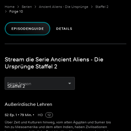
Home
Serien
Ancient Aliens - Die Ursprünge
Staffel 2
Folge 10
EPISODENGUIDE
DETAILS
Stream die Serie Ancient Aliens - Die
Ursprünge Staffel 2
Select Season
Außerirdische Lehren
S
2
Ep.
1
•
79
Min.
•
HD
12
Über Zeit und Kulturen hinweg, vom alten Ägypten und Sumer bis
hin zu Mesoamerika und dem alten Indien, haben Zivilisationen