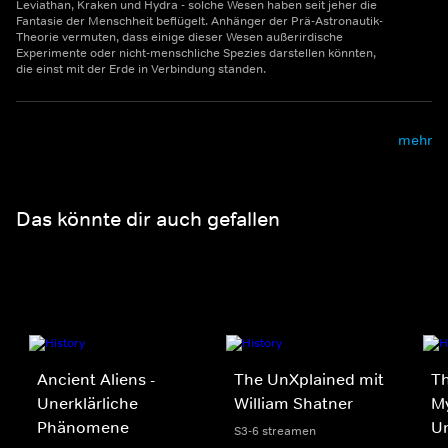
Leviathan, Kraken und Hydra - solche Wesen haben seit jeher die
Fantasie der Menschheit beflügelt. Anhänger der Prä-Astronautik-
Theorie vermuten, dass einige dieser Wesen außerirdische
Experimente oder nicht-menschliche Spezies darstellen könnten,
die einst mit der Erde in Verbindung standen.
mehr
Das könnte dir auch gefallen
Ancient Aliens -
The UnXplained mit
Th
Unerklärliche
William Shatner
My
Phänomene
U
S3-6 streamen