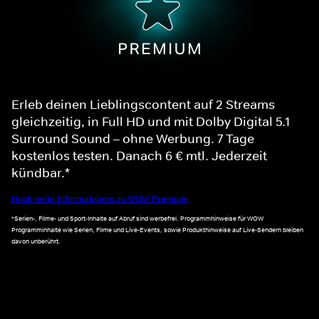
Erleb deinen Lieblingscontent auf 2 Streams
gleichzeitig, in Full HD und mit Dolby Digital 5.1
Surround Sound – ohne Werbung. 7 Tage
kostenlos testen. Danach 6 € mtl. Jederzeit
kündbar.*
Noch mehr Informationen zu WOW Premium
*Serien-, Filme- und Sport-Inhalte auf Abruf sind werbefrei. Programmhinweise für WOW
Programminhalte wie Serien, Filme und Live-Events, sowie Produkthinweise auf Live-Sendern bleiben
davon unberührt.