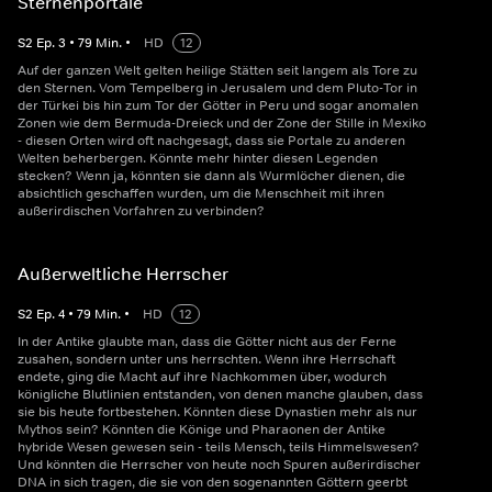
Sternenportale
S
2
Ep.
3
•
79
Min.
•
HD
12
Auf der ganzen Welt gelten heilige Stätten seit langem als Tore zu
den Sternen. Vom Tempelberg in Jerusalem und dem Pluto-Tor in
der Türkei bis hin zum Tor der Götter in Peru und sogar anomalen
Zonen wie dem Bermuda-Dreieck und der Zone der Stille in Mexiko
- diesen Orten wird oft nachgesagt, dass sie Portale zu anderen
Welten beherbergen. Könnte mehr hinter diesen Legenden
stecken? Wenn ja, könnten sie dann als Wurmlöcher dienen, die
absichtlich geschaffen wurden, um die Menschheit mit ihren
außerirdischen Vorfahren zu verbinden?
Außerweltliche Herrscher
S
2
Ep.
4
•
79
Min.
•
HD
12
In der Antike glaubte man, dass die Götter nicht aus der Ferne
zusahen, sondern unter uns herrschten. Wenn ihre Herrschaft
endete, ging die Macht auf ihre Nachkommen über, wodurch
königliche Blutlinien entstanden, von denen manche glauben, dass
sie bis heute fortbestehen. Könnten diese Dynastien mehr als nur
Mythos sein? Könnten die Könige und Pharaonen der Antike
hybride Wesen gewesen sein - teils Mensch, teils Himmelswesen?
Und könnten die Herrscher von heute noch Spuren außerirdischer
DNA in sich tragen, die sie von den sogenannten Göttern geerbt