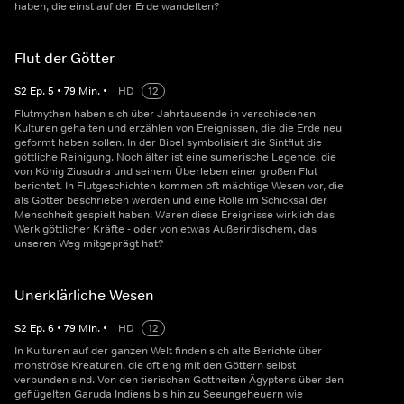
haben, die einst auf der Erde wandelten?
Flut der Götter
S
2
Ep.
5
•
79
Min.
•
HD
12
Flutmythen haben sich über Jahrtausende in verschiedenen
Kulturen gehalten und erzählen von Ereignissen, die die Erde neu
geformt haben sollen. In der Bibel symbolisiert die Sintflut die
göttliche Reinigung. Noch älter ist eine sumerische Legende, die
von König Ziusudra und seinem Überleben einer großen Flut
berichtet. In Flutgeschichten kommen oft mächtige Wesen vor, die
als Götter beschrieben werden und eine Rolle im Schicksal der
Menschheit gespielt haben. Waren diese Ereignisse wirklich das
Werk göttlicher Kräfte - oder von etwas Außerirdischem, das
unseren Weg mitgeprägt hat?
Unerklärliche Wesen
S
2
Ep.
6
•
79
Min.
•
HD
12
In Kulturen auf der ganzen Welt finden sich alte Berichte über
monströse Kreaturen, die oft eng mit den Göttern selbst
verbunden sind. Von den tierischen Gottheiten Ägyptens über den
geflügelten Garuda Indiens bis hin zu Seeungeheuern wie