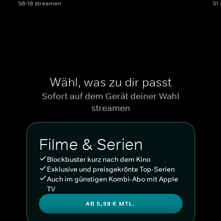
S8-18 streamen
S1
Wähl, was zu dir passt
Sofort auf dem Gerät deiner Wahl
streamen
Filme & Serien
Blockbuster kurz nach dem Kino
Exklusive und preisgekrönte Top-Serien
Auch im günstigen Kombi-Abo mit Apple
TV
AB 5,98 € MTL.