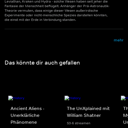
Leviathan, Kraken und Hydra - solche Wesen haben seit jeher die
Fantasie der Menschheit beflügelt. Anhänger der Prä-Astronautik-
Theorie vermuten, dass einige dieser Wesen außerirdische
Experimente oder nicht-menschliche Spezies darstellen könnten,
die einst mit der Erde in Verbindung standen.
mehr
Das könnte dir auch gefallen
Ancient Aliens -
The UnXplained mit
Th
Unerklärliche
William Shatner
My
Phänomene
U
S3-6 streamen