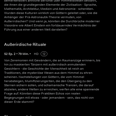
bemerkenswert ähnliche Berichte über Himmelswesen bewahrt,
die ihnen die grundlegenden Elemente der Zivilisation - Sprache,
Mathematik, Architektur, Medizin und Astronomie - schenkten.
Wurden diese Kulturen wirklich von Göttern geleitet oder, wie die
Anhänger der Prä-Astronautik-Theorie vermuten, von
Außerirdischen? Und wenn ja, könnten die Durchbrüche moderner
Visionäre wie Albert Einstein ein fortdauerndes Vermächtnis der
Führung aus einer anderen Welt darstellen?
Außerirdische Rituale
S
2
Ep.
2
•
79
Min.
•
HD
12
Von Zeremonien mit Gewändern, die an Raumanzüge erinnern, bis
hin zu maskierten Tänzern mit außerirdisch anmutenden
Gesichtern - die Geschichte der Menschheit ist reich an
Traditionen, die mysteriöse Wesen aus dem Himmel zu ehren
scheinen. Nachstellungen von Göttern, die vom Himmel
herabsteigen, Mumifizierungsriten, die den Übergang zu den
Sternen sichern sollen, und schamanische Trancen, die darauf
abzielen, andere Welten zu erreichen, werfen alle eine spannende
Frage auf: Könnten diese Praktiken Echos von realen
Begegnungen mit etwas - oder jemandem - sein, das nicht von
dieser Erde stammt?