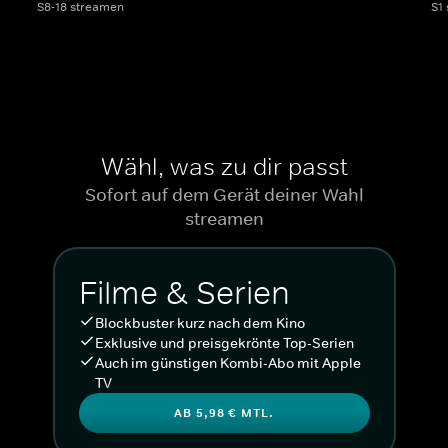
S8-18 streamen
S1
Wähl, was zu dir passt
Sofort auf dem Gerät deiner Wahl
streamen
Filme & Serien
Blockbuster kurz nach dem Kino
Exklusive und preisgekrönte Top-Serien
Auch im günstigen Kombi-Abo mit Apple
TV
AB 5,98 € MTL.