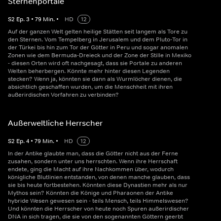
Sternenportale
S
2
Ep.
3
•
79
Min.
•
HD
12
Auf der ganzen Welt gelten heilige Stätten seit langem als Tore zu
den Sternen. Vom Tempelberg in Jerusalem und dem Pluto-Tor in
der Türkei bis hin zum Tor der Götter in Peru und sogar anomalen
Zonen wie dem Bermuda-Dreieck und der Zone der Stille in Mexiko
- diesen Orten wird oft nachgesagt, dass sie Portale zu anderen
Welten beherbergen. Könnte mehr hinter diesen Legenden
stecken? Wenn ja, könnten sie dann als Wurmlöcher dienen, die
absichtlich geschaffen wurden, um die Menschheit mit ihren
außerirdischen Vorfahren zu verbinden?
Außerweltliche Herrscher
S
2
Ep.
4
•
79
Min.
•
HD
12
In der Antike glaubte man, dass die Götter nicht aus der Ferne
zusahen, sondern unter uns herrschten. Wenn ihre Herrschaft
endete, ging die Macht auf ihre Nachkommen über, wodurch
königliche Blutlinien entstanden, von denen manche glauben, dass
sie bis heute fortbestehen. Könnten diese Dynastien mehr als nur
Mythos sein? Könnten die Könige und Pharaonen der Antike
hybride Wesen gewesen sein - teils Mensch, teils Himmelswesen?
Und könnten die Herrscher von heute noch Spuren außerirdischer
DNA in sich tragen, die sie von den sogenannten Göttern geerbt