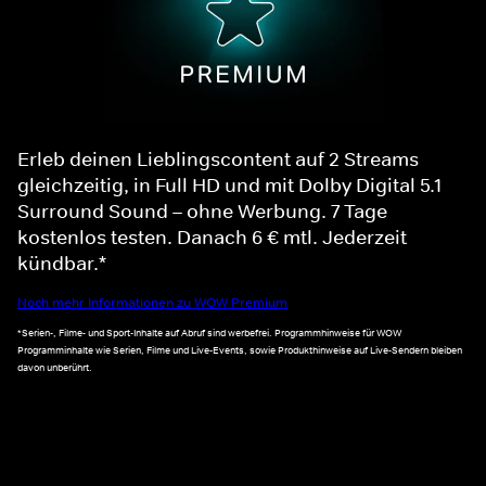
Erleb deinen Lieblingscontent auf 2 Streams
gleichzeitig, in Full HD und mit Dolby Digital 5.1
Surround Sound – ohne Werbung. 7 Tage
kostenlos testen. Danach 6 € mtl. Jederzeit
kündbar.*
Noch mehr Informationen zu WOW Premium
*Serien-, Filme- und Sport-Inhalte auf Abruf sind werbefrei. Programmhinweise für WOW
Programminhalte wie Serien, Filme und Live-Events, sowie Produkthinweise auf Live-Sendern bleiben
davon unberührt.