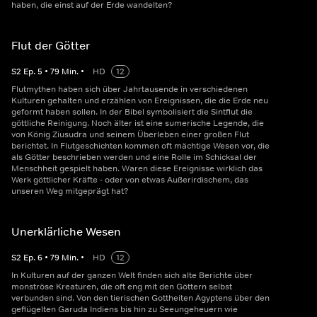
haben, die einst auf der Erde wandelten?
Flut der Götter
S
2
Ep.
5
•
79
Min.
•
HD
12
Flutmythen haben sich über Jahrtausende in verschiedenen
Kulturen gehalten und erzählen von Ereignissen, die die Erde neu
geformt haben sollen. In der Bibel symbolisiert die Sintflut die
göttliche Reinigung. Noch älter ist eine sumerische Legende, die
von König Ziusudra und seinem Überleben einer großen Flut
berichtet. In Flutgeschichten kommen oft mächtige Wesen vor, die
als Götter beschrieben werden und eine Rolle im Schicksal der
Menschheit gespielt haben. Waren diese Ereignisse wirklich das
Werk göttlicher Kräfte - oder von etwas Außerirdischem, das
unseren Weg mitgeprägt hat?
Unerklärliche Wesen
S
2
Ep.
6
•
79
Min.
•
HD
12
In Kulturen auf der ganzen Welt finden sich alte Berichte über
monströse Kreaturen, die oft eng mit den Göttern selbst
verbunden sind. Von den tierischen Gottheiten Ägyptens über den
geflügelten Garuda Indiens bis hin zu Seeungeheuern wie