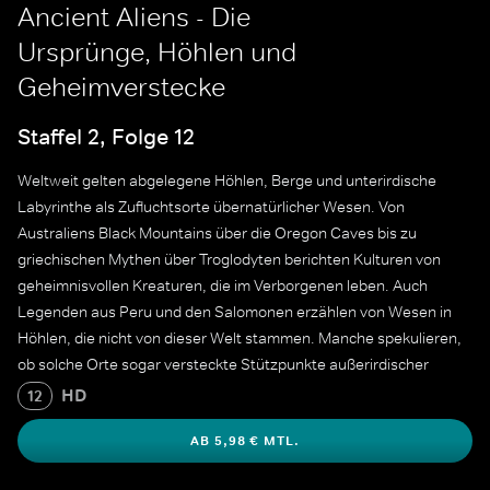
Ancient Aliens - Die
Ursprünge, Höhlen und
Geheimverstecke
Staffel 2, Folge 12
Weltweit gelten abgelegene Höhlen, Berge und unterirdische
Labyrinthe als Zufluchtsorte übernatürlicher Wesen. Von
Australiens Black Mountains über die Oregon Caves bis zu
griechischen Mythen über Troglodyten berichten Kulturen von
geheimnisvollen Kreaturen, die im Verborgenen leben. Auch
Legenden aus Peru und den Salomonen erzählen von Wesen in
Höhlen, die nicht von dieser Welt stammen. Manche spekulieren,
ob solche Orte sogar versteckte Stützpunkte außerirdischer
Besucher sein könnten.
HD
12
AB 5,98 € MTL.