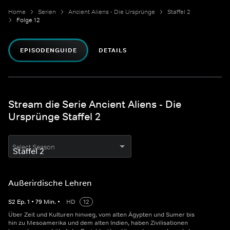
Home
Serien
Ancient Aliens - Die Ursprünge
Staffel 2
Folge 12
EPISODENGUIDE
DETAILS
Stream die Serie Ancient Aliens - Die
Ursprünge Staffel 2
Select Season
Außerirdische Lehren
S
2
Ep.
1
•
79
Min.
•
HD
12
Über Zeit und Kulturen hinweg, vom alten Ägypten und Sumer bis
hin zu Mesoamerika und dem alten Indien, haben Zivilisationen