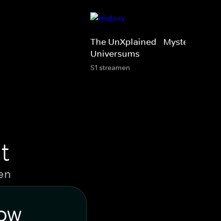
The UnXplained - Mysterien des
Universums
S1 streamen
t
en
WOW