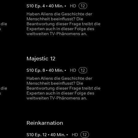
S
10
Ep.
4
•
40
Min.
•
HD
12
Haben Aliens die Geschichte der
Menschheit beeinflusst? Die
 die
Beantwortung dieser Frage treibt die
s
Experten auch in dieser Folge des
weltweiten TV-Phänomens an.
Majestic-12
S
10
Ep.
8
•
40
Min.
•
HD
12
Haben Aliens die Geschichte der
Menschheit beeinflusst? Die
 die
Beantwortung dieser Frage treibt die
s
Experten auch in dieser Folge des
weltweiten TV-Phänomens an.
Reinkarnation
S
10
Ep.
12
•
40
Min.
•
HD
12