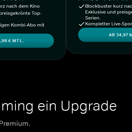
urz nach dem Kino
Blockbuster kurz na
Exklusive und preisg
preisgekrönte Top-
Serien.
Kompletter Live-Spor
igen Kombi-Abo mit
AB 34,97 
,98 € MTL.
aming ein Upgrade
 Premium.