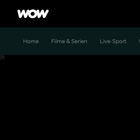
Home
Filme & Serien
Live-Sport