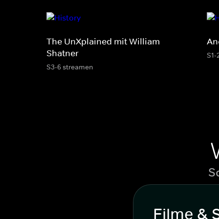
The UnXplained mit William
An
Shatner
S1-
S3-6 streamen
S
Filme & 