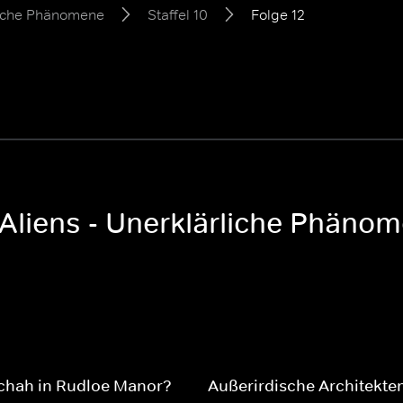
rliche Phänomene
Staffel 10
Folge 12
Aliens - Unerklärliche Phänom
chah in Rudloe Manor?
Außerirdische Architekte