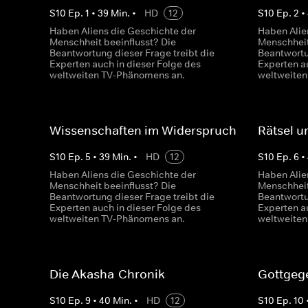
S
10
Ep.
1
•
39
Min.
•
HD
12
S
10
Ep.
2
•
Haben Aliens die Geschichte der
Haben Alie
Menschheit beeinflusst? Die
Menschheit
Beantwortung dieser Frage treibt die
Beantwortu
Experten auch in dieser Folge des
Experten a
weltweiten TV-Phänomens an.
weltweite
Wissenschaften im Widerspruch
Rätsel 
S
10
Ep.
5
•
39
Min.
•
HD
12
S
10
Ep.
6
•
Haben Aliens die Geschichte der
Haben Alie
Menschheit beeinflusst? Die
Menschheit
Beantwortung dieser Frage treibt die
Beantwortu
Experten auch in dieser Folge des
Experten a
weltweiten TV-Phänomens an.
weltweite
Die Akasha-Chronik
Gottgeg
S
10
Ep.
9
•
40
Min.
•
HD
12
S
10
Ep.
10