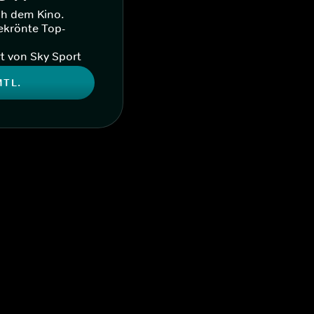
ch dem Kino.
ekrönte Top-
t von Sky Sport
MTL.