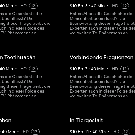
40
Min.
•
HD
12
S
10
Ep.
3
•
40
Min.
•
HD
12
ns die Geschichte der
Haben Aliens die Geschichte der
 beeinflusst? Die
Menschheit beeinflusst? Die
ng dieser Frage treibt die
Beantwortung dieser Frage treibt
uch in dieser Folge des
Experten auch in dieser Folge de
n TV-Phänomens an.
weltweiten TV-Phänomens an.
um Teotihuacán
Verbindende Frequenzen
40
Min.
•
HD
12
S
10
Ep.
7
•
40
Min.
•
HD
12
ns die Geschichte der
Haben Aliens die Geschichte der
 beeinflusst? Die
Menschheit beeinflusst? Die
ng dieser Frage treibt die
Beantwortung dieser Frage treibt
uch in dieser Folge des
Experten auch in dieser Folge de
n TV-Phänomens an.
weltweiten TV-Phänomens an.
eben
In Tiergestalt
•
40
Min.
•
HD
12
S
10
Ep.
11
•
40
Min.
•
HD
12