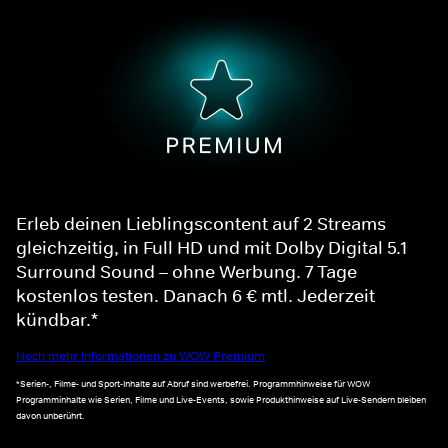
Erleb deinen Lieblingscontent auf 2 Streams
gleichzeitig, in Full HD und mit Dolby Digital 5.1
Surround Sound – ohne Werbung. 7 Tage
kostenlos testen. Danach 6 € mtl. Jederzeit
kündbar.*
Noch mehr Informationen zu WOW Premium
*Serien-, Filme- und Sport-Inhalte auf Abruf sind werbefrei. Programmhinweise für WOW
Programminhalte wie Serien, Filme und Live-Events, sowie Produkthinweise auf Live-Sendern bleiben
davon unberührt.