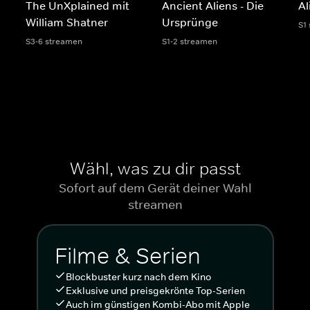
The UnXplained mit
Ancient Aliens - Die
Al
William Shatner
Ursprünge
S1
S3-6 streamen
S1-2 streamen
Wähl, was zu dir passt
Sofort auf dem Gerät deiner Wahl
streamen
Filme & Serien
Blockbuster kurz nach dem Kino
Exklusive und preisgekrönte Top-Serien
Auch im günstigen Kombi-Abo mit Apple