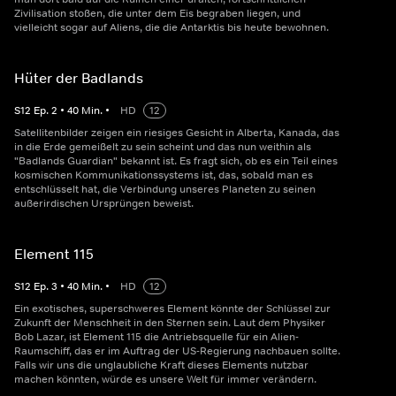
Zivilisation stoßen, die unter dem Eis begraben liegen, und
vielleicht sogar auf Aliens, die die Antarktis bis heute bewohnen.
Hüter der Badlands
S
12
Ep.
2
•
40
Min.
•
HD
12
Satellitenbilder zeigen ein riesiges Gesicht in Alberta, Kanada, das
in die Erde gemeißelt zu sein scheint und das nun weithin als
"Badlands Guardian" bekannt ist. Es fragt sich, ob es ein Teil eines
kosmischen Kommunikationssystems ist, das, sobald man es
entschlüsselt hat, die Verbindung unseres Planeten zu seinen
außerirdischen Ursprüngen beweist.
Element 115
S
12
Ep.
3
•
40
Min.
•
HD
12
Ein exotisches, superschweres Element könnte der Schlüssel zur
Zukunft der Menschheit in den Sternen sein. Laut dem Physiker
Bob Lazar, ist Element 115 die Antriebsquelle für ein Alien-
Raumschiff, das er im Auftrag der US-Regierung nachbauen sollte.
Falls wir uns die unglaubliche Kraft dieses Elements nutzbar
machen könnten, würde es unsere Welt für immer verändern.