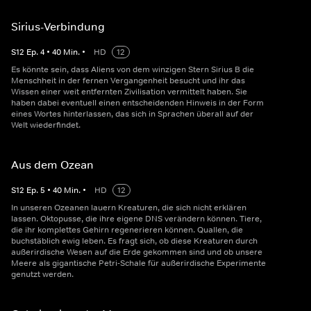
Sirius-Verbindung
S
12
Ep.
4
•
40
Min.
•
HD
12
Es könnte sein, dass Aliens von dem winzigen Stern Sirius B die
Menschheit in der fernen Vergangenheit besucht und ihr das
Wissen einer weit entfernten Zivilisation vermittelt haben. Sie
haben dabei eventuell einen entscheidenden Hinweis in der Form
eines Wortes hinterlassen, das sich in Sprachen überall auf der
Welt wiederfindet.
Aus dem Ozean
S
12
Ep.
5
•
40
Min.
•
HD
12
In unseren Ozeanen lauern Kreaturen, die sich nicht erklären
lassen. Oktopusse, die ihre eigene DNS verändern können. Tiere,
die ihr komplettes Gehirn regenerieren können. Quallen, die
buchstäblich ewig leben. Es fragt sich, ob diese Kreaturen durch
außerirdische Wesen auf die Erde gekommen sind und ob unsere
Meere als gigantische Petri-Schale für außerirdische Experimente
genutzt werden.