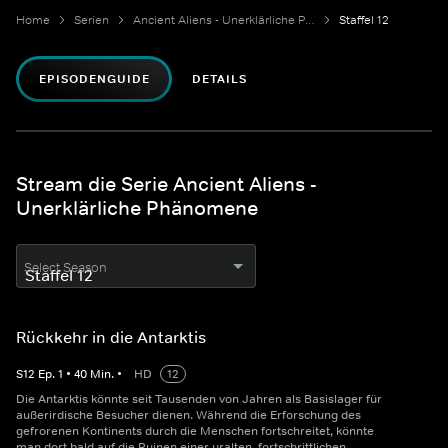
Home
Serien
Ancient Aliens - Unerklärliche Phänomene
Staffel 12
EPISODENGUIDE
DETAILS
Stream die Serie Ancient Aliens -
Unerklärliche Phänomene
Select Season
Rückkehr in die Antarktis
S
12
Ep.
1
•
40
Min.
•
HD
12
Die Antarktis könnte seit Tausenden von Jahren als Basislager für
außerirdische Besucher dienen. Während die Erforschung des
gefrorenen Kontinents durch die Menschen fortschreitet, könnte
man dort bald auf die Ruinen einer uralten, fortschrittlichen