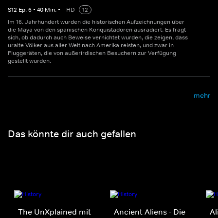
S
12
Ep.
6
•
40
Min.
•
HD
12
Im 16. Jahrhundert wurden die historischen Aufzeichnungen über
die Maya von den spanischen Konquistadoren ausradiert. Es fragt
sich, ob dadurch auch Beweise vernichtet wurden, die zeigen, dass
uralte Völker aus aller Welt nach Amerika reisten, und zwar in
Fluggeräten, die von außerirdischen Besuchern zur Verfügung
gestellt wurden.
mehr
Das könnte dir auch gefallen
The UnXplained mit
Ancient Aliens - Die
Al