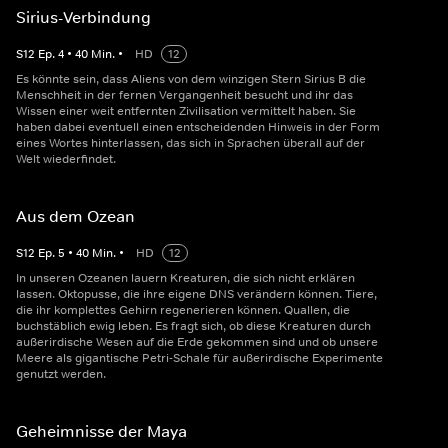
Sirius-Verbindung
S
12
Ep.
4
•
40
Min.
•
HD
12
Es könnte sein, dass Aliens von dem winzigen Stern Sirius B die
Menschheit in der fernen Vergangenheit besucht und ihr das
Wissen einer weit entfernten Zivilisation vermittelt haben. Sie
haben dabei eventuell einen entscheidenden Hinweis in der Form
eines Wortes hinterlassen, das sich in Sprachen überall auf der
Welt wiederfindet.
Aus dem Ozean
S
12
Ep.
5
•
40
Min.
•
HD
12
In unseren Ozeanen lauern Kreaturen, die sich nicht erklären
lassen. Oktopusse, die ihre eigene DNS verändern können. Tiere,
die ihr komplettes Gehirn regenerieren können. Quallen, die
buchstäblich ewig leben. Es fragt sich, ob diese Kreaturen durch
außerirdische Wesen auf die Erde gekommen sind und ob unsere
Meere als gigantische Petri-Schale für außerirdische Experimente
genutzt werden.
Geheimnisse der Maya