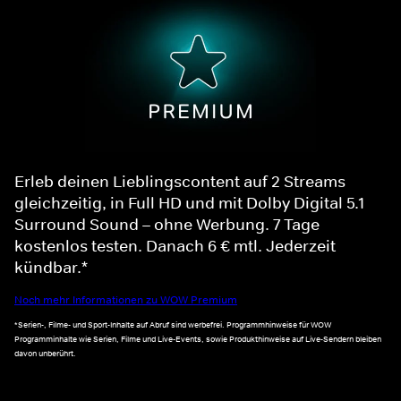
Erleb deinen Lieblingscontent auf 2 Streams
gleichzeitig, in Full HD und mit Dolby Digital 5.1
Surround Sound – ohne Werbung. 7 Tage
kostenlos testen. Danach 6 € mtl. Jederzeit
kündbar.*
Noch mehr Informationen zu WOW Premium
*Serien-, Filme- und Sport-Inhalte auf Abruf sind werbefrei. Programmhinweise für WOW
Programminhalte wie Serien, Filme und Live-Events, sowie Produkthinweise auf Live-Sendern bleiben
davon unberührt.