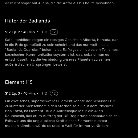
vielleicht sogar auf Aliens, die die Antarktis bis heute bewohnen.
Hüter der Badlands
S
12
Ep.
2
•
40
Min.
•
HD
12
Satellitenbilder zeigen ein riesiges Gesicht in Alberta, Kanada, das
in die Erde gemeißelt zu sein scheint und das nun weithin als
"Badlands Guardian" bekannt ist. Es fragt sich, ob es ein Teil eines
kosmischen Kommunikationssystems ist, das, sobald man es
entschlüsselt hat, die Verbindung unseres Planeten zu seinen
außerirdischen Ursprüngen beweist.
Element 115
S
12
Ep.
3
•
40
Min.
•
HD
12
Ein exotisches, superschweres Element könnte der Schlüssel zur
Zukunft der Menschheit in den Sternen sein. Laut dem Physiker
Bob Lazar, ist Element 115 die Antriebsquelle für ein Alien-
Raumschiff, das er im Auftrag der US-Regierung nachbauen sollte.
Falls wir uns die unglaubliche Kraft dieses Elements nutzbar
machen könnten, würde es unsere Welt für immer verändern.