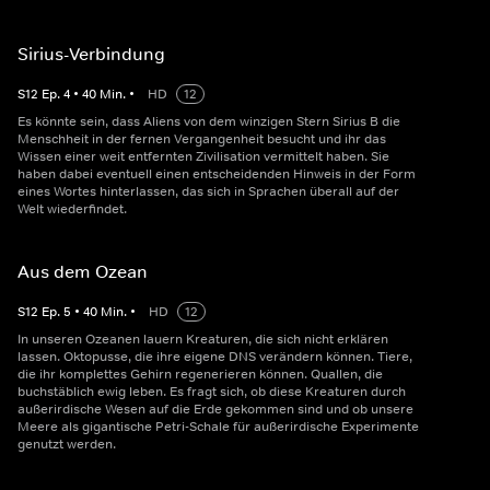
Sirius-Verbindung
S
12
Ep.
4
•
40
Min.
•
HD
12
Es könnte sein, dass Aliens von dem winzigen Stern Sirius B die
Menschheit in der fernen Vergangenheit besucht und ihr das
Wissen einer weit entfernten Zivilisation vermittelt haben. Sie
haben dabei eventuell einen entscheidenden Hinweis in der Form
eines Wortes hinterlassen, das sich in Sprachen überall auf der
Welt wiederfindet.
Aus dem Ozean
S
12
Ep.
5
•
40
Min.
•
HD
12
In unseren Ozeanen lauern Kreaturen, die sich nicht erklären
lassen. Oktopusse, die ihre eigene DNS verändern können. Tiere,
die ihr komplettes Gehirn regenerieren können. Quallen, die
buchstäblich ewig leben. Es fragt sich, ob diese Kreaturen durch
außerirdische Wesen auf die Erde gekommen sind und ob unsere
Meere als gigantische Petri-Schale für außerirdische Experimente
genutzt werden.