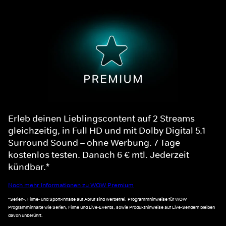
Erleb deinen Lieblingscontent auf 2 Streams
gleichzeitig, in Full HD und mit Dolby Digital 5.1
Surround Sound – ohne Werbung. 7 Tage
kostenlos testen. Danach 6 € mtl. Jederzeit
kündbar.*
Noch mehr Informationen zu WOW Premium
*Serien-, Filme- und Sport-Inhalte auf Abruf sind werbefrei. Programmhinweise für WOW
Programminhalte wie Serien, Filme und Live-Events, sowie Produkthinweise auf Live-Sendern bleiben
davon unberührt.