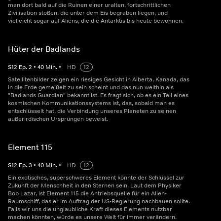
man dort bald auf die Ruinen einer uralten, fortschrittlichen
Zivilisation stoßen, die unter dem Eis begraben liegen, und
vielleicht sogar auf Aliens, die die Antarktis bis heute bewohnen.
Hüter der Badlands
S
12
Ep.
2
•
40
Min.
•
HD
12
Satellitenbilder zeigen ein riesiges Gesicht in Alberta, Kanada, das
in die Erde gemeißelt zu sein scheint und das nun weithin als
"Badlands Guardian" bekannt ist. Es fragt sich, ob es ein Teil eines
kosmischen Kommunikationssystems ist, das, sobald man es
entschlüsselt hat, die Verbindung unseres Planeten zu seinen
außerirdischen Ursprüngen beweist.
Element 115
S
12
Ep.
3
•
40
Min.
•
HD
12
Ein exotisches, superschweres Element könnte der Schlüssel zur
Zukunft der Menschheit in den Sternen sein. Laut dem Physiker
Bob Lazar, ist Element 115 die Antriebsquelle für ein Alien-
Raumschiff, das er im Auftrag der US-Regierung nachbauen sollte.
Falls wir uns die unglaubliche Kraft dieses Elements nutzbar
machen könnten, würde es unsere Welt für immer verändern.