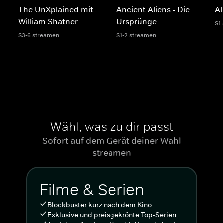
The UnXplained mit
Ancient Aliens - Die
Al
William Shatner
Ursprünge
S1
S3-6 streamen
S1-2 streamen
Wähl, was zu dir passt
Sofort auf dem Gerät deiner Wahl
streamen
Filme & Serien
Blockbuster kurz nach dem Kino
Exklusive und preisgekrönte Top-Serien