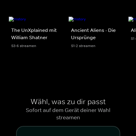
The UnXplained mit
Ancient Aliens - Die
Al
William Shatner
Ursprünge
S1
S3-6 streamen
S1-2 streamen
Wähl, was zu dir passt
Sofort auf dem Gerät deiner Wahl
streamen