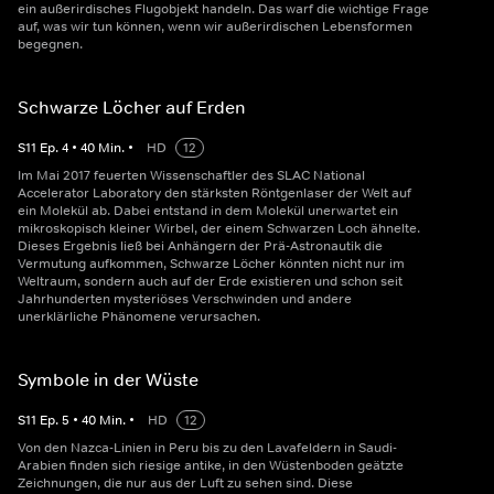
ein außerirdisches Flugobjekt handeln. Das warf die wichtige Frage
auf, was wir tun können, wenn wir außerirdischen Lebensformen
begegnen.
Schwarze Löcher auf Erden
S
11
Ep.
4
•
40
Min.
•
HD
12
Im Mai 2017 feuerten Wissenschaftler des SLAC National
Accelerator Laboratory den stärksten Röntgenlaser der Welt auf
ein Molekül ab. Dabei entstand in dem Molekül unerwartet ein
mikroskopisch kleiner Wirbel, der einem Schwarzen Loch ähnelte.
Dieses Ergebnis ließ bei Anhängern der Prä-Astronautik die
Vermutung aufkommen, Schwarze Löcher könnten nicht nur im
Weltraum, sondern auch auf der Erde existieren und schon seit
Jahrhunderten mysteriöses Verschwinden und andere
unerklärliche Phänomene verursachen.
Symbole in der Wüste
S
11
Ep.
5
•
40
Min.
•
HD
12
Von den Nazca-Linien in Peru bis zu den Lavafeldern in Saudi-
Arabien finden sich riesige antike, in den Wüstenboden geätzte
Zeichnungen, die nur aus der Luft zu sehen sind. Diese