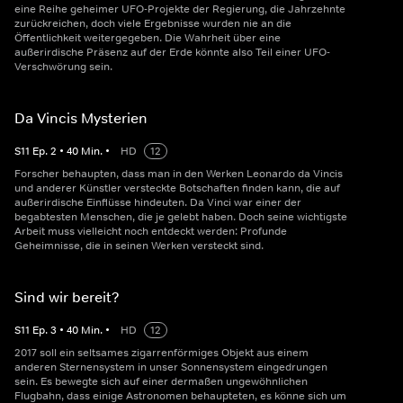
eine Reihe geheimer UFO-Projekte der Regierung, die Jahrzehnte
zurückreichen, doch viele Ergebnisse wurden nie an die
Öffentlichkeit weitergegeben. Die Wahrheit über eine
außerirdische Präsenz auf der Erde könnte also Teil einer UFO-
Verschwörung sein.
Da Vincis Mysterien
S
11
Ep.
2
•
40
Min.
•
HD
12
Forscher behaupten, dass man in den Werken Leonardo da Vincis
und anderer Künstler versteckte Botschaften finden kann, die auf
außerirdische Einflüsse hindeuten. Da Vinci war einer der
begabtesten Menschen, die je gelebt haben. Doch seine wichtigste
Arbeit muss vielleicht noch entdeckt werden: Profunde
Geheimnisse, die in seinen Werken versteckt sind.
Sind wir bereit?
S
11
Ep.
3
•
40
Min.
•
HD
12
2017 soll ein seltsames zigarrenförmiges Objekt aus einem
anderen Sternensystem in unser Sonnensystem eingedrungen
sein. Es bewegte sich auf einer dermaßen ungewöhnlichen
Flugbahn, dass einige Astronomen behaupteten, es könne sich um