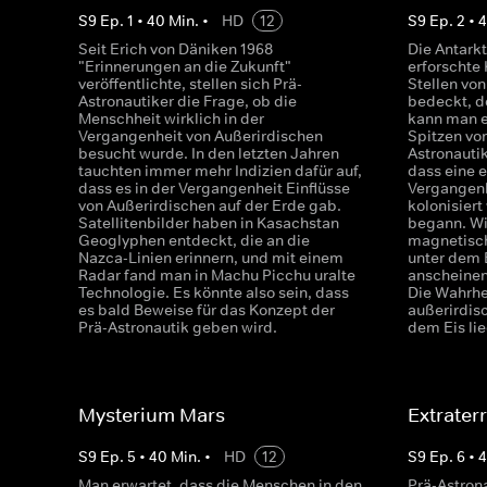
S
9
Ep.
1
•
40
Min.
•
HD
12
S
9
Ep.
2
•
Seit Erich von Däniken 1968
Die Antarkt
"Erinnerungen an die Zukunft"
erforschte 
veröffentlichte, stellen sich Prä-
Stellen von
Astronautiker die Frage, ob die
bedeckt, d
Menschheit wirklich in der
kann man e
Vergangenheit von Außerirdischen
Spitzen von
besucht wurde. In den letzten Jahren
Astronautik
tauchten immer mehr Indizien dafür auf,
dass eine e
dass es in der Vergangenheit Einflüsse
Vergangenh
von Außerirdischen auf der Erde gab.
kolonisiert
Satellitenbilder haben in Kasachstan
begann. Wi
Geoglyphen entdeckt, die an die
magnetisch
Nazca-Linien erinnern, und mit einem
unter dem 
Radar fand man in Machu Picchu uralte
anscheine
Technologie. Es könnte also sein, dass
Die Wahrhe
es bald Beweise für das Konzept der
außerirdis
Prä-Astronautik geben wird.
dem Eis li
Mysterium Mars
Extrater
S
9
Ep.
5
•
40
Min.
•
HD
12
S
9
Ep.
6
•
Man erwartet, dass die Menschen in den
Prä-Astron