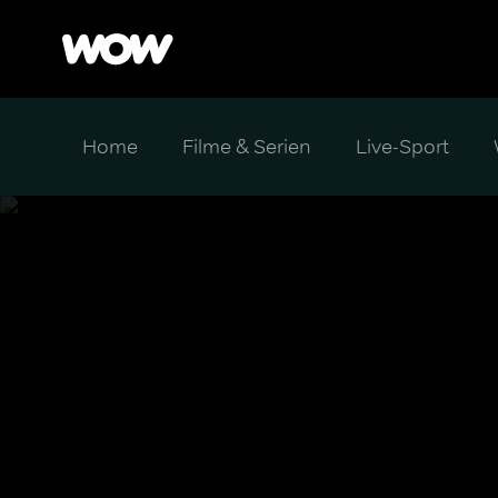
Home
Filme & Serien
Live-Sport