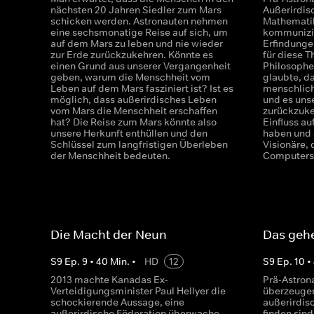
nächsten 20 Jahren Siedler zum Mars
Außerirdis
schicken werden. Astronauten nehmen
Mathematik
eine sechsmonatige Reise auf sich, um
kommunizie
auf dem Mars zu leben und nie wieder
Erfindungen
zur Erde zurückzukehren. Könnte es
für diese T
einen Grund aus unserer Vergangenheit
Philosophe
geben, warum die Menschheit vom
glaubte, d
Leben auf dem Mars fasziniert ist? Ist es
menschliche
möglich, dass außerirdisches Leben
und es unse
vom Mars die Menschheit erschaffen
zurückzuke
hat? Die Reise zum Mars könnte also
Einfluss a
unsere Herkunft enthüllen und den
haben und 
Schlüssel zum langfristigen Überleben
Visionäre, 
der Menschheit bedeuten.
Computers 
Die Macht der Neun
Das geh
S
9
Ep.
9
•
40
Min.
•
HD
12
S
9
Ep.
10
•
2013 machte Kanadas Ex-
Prä-Astron
Verteidigungsminister Paul Hellyer die
überzeugen
schockierende Aussage, eine
außerirdis
außerirdische Föderation überwache
finden sin