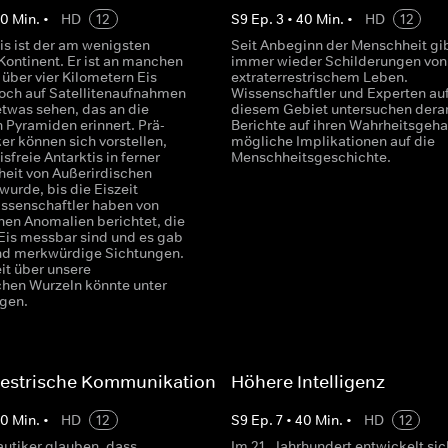
40
Min.
•
HD
12
S
9
Ep.
3
•
40
Min.
•
HD
12
is ist der am wenigsten
Seit Anbeginn der Menschheit gib
Kontinent. Er ist an manchen
immer wieder Schilderungen von
 über vier Kilometern Eis
extraterrestrischem Leben.
och auf Satellitenaufnahmen
Wissenschaftler und Experten au
twas sehen, das an die
diesem Gebiet untersuchen derar
 Pyramiden erinnert. Prä-
Berichte auf ihren Wahrheitsgeha
er können sich vorstellen,
mögliche Implikationen auf die
isfreie Antarktis in ferner
Menschheitsgeschichte.
eit von Außerirdischen
 wurde, bis die Eiszeit
ssenschaftler haben von
en Anomalien berichtet, die
Eis messbar sind und es gab
nd merkwürdige Sichtungen.
it über unsere
chen Wurzeln könnte unter
egen.
restrische Kommunikation
Höhere Intelligenz
40
Min.
•
HD
12
S
9
Ep.
7
•
40
Min.
•
HD
12
autiker glauben, dass
Im 21. Jahrhundert entwickelt sic