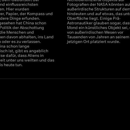
nd einflussreichsten
Fotografien der NASA könnten au
nen. Hier wurden
außerirdische Strukturen auf d
er, Papier, der Kompass und
hindeuten und auf etwas, das unt
ndere Dinge erfunden.
Oberfläche liegt. Einige Prä-
 gesehen hat China schon
Astronautiker glauben sogar, das
 Politik der Abschottung
Mond ein künstliches Objekt sei,
 die Menschen und
von außerirdischen Wesen vor
nen davon abhalten, ins Land
Tausenden von Jahren an seinem
oder es zu verlassen.
jetzigen Ort platziert wurde.
na schon lange
tisch ist, gibt es angeblich
e dafür, dass Aliens in
eit unter uns weilten und das
is heute tun.