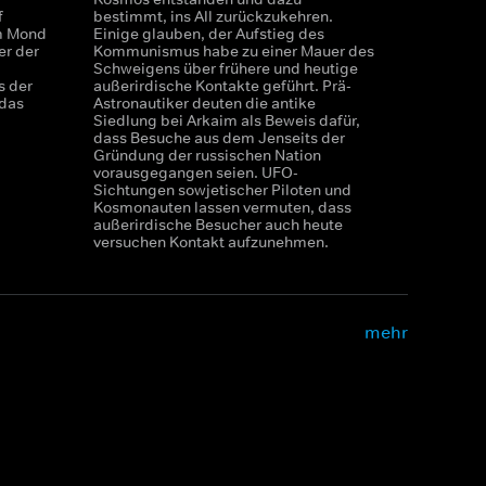
f
bestimmt, ins All zurückzukehren.
em Mond
Einige glauben, der Aufstieg des
er der
Kommunismus habe zu einer Mauer des
Schweigens über frühere und heutige
s der
außerirdische Kontakte geführt. Prä-
 das
Astronautiker deuten die antike
Siedlung bei Arkaim als Beweis dafür,
dass Besuche aus dem Jenseits der
Gründung der russischen Nation
vorausgegangen seien. UFO-
Sichtungen sowjetischer Piloten und
Kosmonauten lassen vermuten, dass
außerirdische Besucher auch heute
versuchen Kontakt aufzunehmen.
mehr