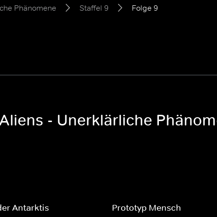
rliche Phänomene
Staffel 9
Folge 9
Aliens - Unerklärliche Phänom
der Antarktis
Prototyp Mensch