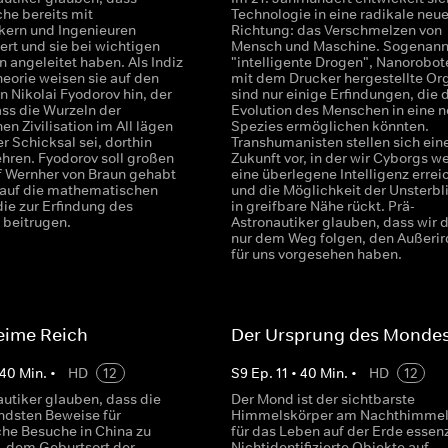
che bereits mit
Technologie in eine radikale neu
ern und Ingenieuren
Richtung: das Verschmelzen von
rt und sie bei wichtigen
Mensch und Maschine. Sogenann
 angeleitet haben. Als Indiz
"intelligente Drogen", Nanorobot
heorie weisen sie auf den
mit dem Drucker hergestellte Or
n Nikolai Fyodorov hin, der
sind nur einige Erfindungen, die 
ass die Wurzeln der
Evolution des Menschen in eine 
n Zivilisation im All lägen
Spezies ermöglichen könnten.
r Schicksal sei, dorthin
Transhumanisten stellen sich ein
hren. Fyodorov soll großen
Zukunft vor, in der wir Cyborgs w
uf Wernher von Braun gehabt
eine überlegene Intelligenz errei
auf die mathematischen
und die Möglichkeit der Unsterbl
die zur Erfindung des
in greifbare Nähe rückt. Prä-
beitrugen.
Astronautiker glauben, dass wir 
nur dem Weg folgen, den Außerir
für uns vorgesehen haben.
eime Reich
Der Ursprung des Monde
40
Min.
•
HD
12
S
9
Ep.
11
•
40
Min.
•
HD
12
autiker glauben, dass die
Der Mond ist der sichtbarste
dsten Beweise für
Himmelskörper am Nachthimmel
che Besuche in China zu
für das Leben auf der Erde essenz
d, dem Geburtsort der
Nichtidentifizierte Objekte auf