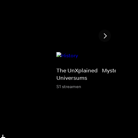
The UnXplained - Mysterien des
Universums
S1 streamen