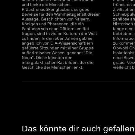
und lenke die Menschen.
frühesten u
Präastronautiker glauben, es gebe
Zivilisatio
Beweise für den Wahrheitsgehalt dieser
Schießpulv
Aussage. Geschichten von Kaisern,
zahllose a
Königen und Pharaonen, die ein
Historisch
Pantheon von neun Göttern um Rat
lange eine
fragen, sind in vielen Kulturen der Welt
betrieben,
zu finden. In den 50er Jahren gab es
Informatio
angeblich von CIA-Wissenschaftlern
zu kommen 
geführte Sitzungen mit einer Gruppe
Obwohl Chi
außerirdischer Wesen, genannt "Die
isolationis
Neun". Diese könnten den
neue Beweis
intergalaktischen Rat bilden, der die
grauer Vorz
Geschicke der Menschen lenkt.
vielleicht b
Das könnte dir auch gefallen