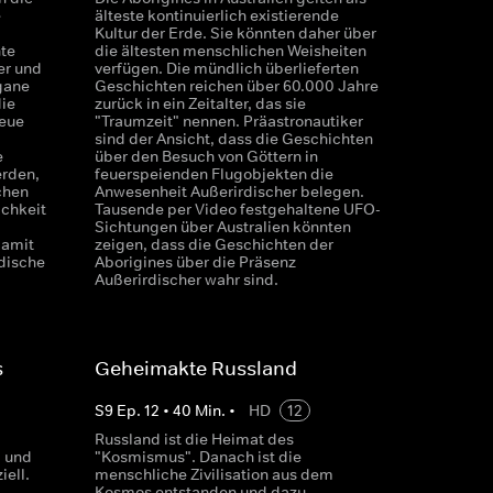
e
älteste kontinuierlich existierende
Kultur der Erde. Sie könnten daher über
te
die ältesten menschlichen Weisheiten
er und
verfügen. Die mündlich überlieferten
gane
Geschichten reichen über 60.000 Jahre
die
zurück in ein Zeitalter, das sie
neue
"Traumzeit" nennen. Präastronautiker
sind der Ansicht, dass die Geschichten
e
über den Besuch von Göttern in
erden,
feuerspeienden Flugobjekten die
chen
Anwesenheit Außerirdischer belegen.
ichkeit
Tausende per Video festgehaltene UFO-
Sichtungen über Australien könnten
damit
zeigen, dass die Geschichten der
dische
Aborigines über die Präsenz
Außerirdischer wahr sind.
s
Geheimakte Russland
S
9
Ep.
12
•
40
Min.
•
HD
12
Russland ist die Heimat des
 und
"Kosmismus". Danach ist die
iell.
menschliche Zivilisation aus dem
Kosmos entstanden und dazu