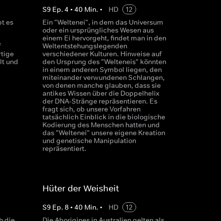
S
9
Ep.
4
•
40
Min.
•
HD
12
t es
Ein "Weltenei", in dem das Universum
oder ein ursprüngliches Wesen aus
einem Ei hervorgeht, findet man in den
f
Weltentstehungslegenden
tige
verschiedener Kulturen. Hinweise auf
lt und
den Ursprung des "Welteneis" könnten
in einem anderen Symbol liegen, den
miteinander verwundenen Schlangen,
von denen manche glauben, dass sie
antikes Wissen über die Doppelhelix
der DNA-Stränge repräsentieren. Es
fragt sich, ob unsere Vorfahren
tatsächlich Einblick in die biologische
Kodierung des Menschen hatten und
das "Weltenei" unsere eigene Kreation
und genetische Manipulation
repräsentiert.
Hüter der Weisheit
S
9
Ep.
8
•
40
Min.
•
HD
12
h die
Die Aborigines in Australien gelten als