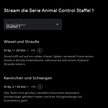
Stream die Serie Animal Control Staffel 1
Select Season
Wiesel und Strauße
S
1
Ep.
1
•
20
Min.
•
HD
6
Shred trifft auf auf ein wildes Wiesel. Später versteckt Frank seinen
Snack in Shreds Hosentasche, während sie sich einem Dutzend
Strauße nähern.
Kaninchen und Schlangen
S
1
Ep.
2
•
20
Min.
•
HD
6
Das Team wird gerufen, nachdem Kaninchen besondere
Schokoriegel gefuttert haben und eine Würgeschlange auf
Kuschelkurs geht.