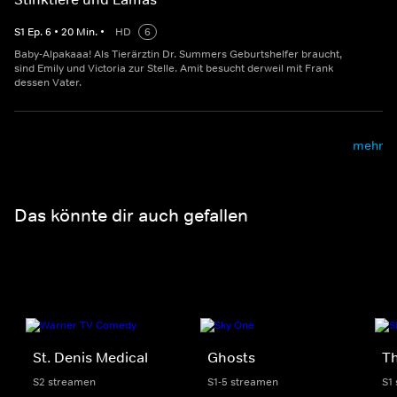
S
1
Ep.
6
•
20
Min.
•
HD
6
Baby-Alpakaaa! Als Tierärztin Dr. Summers Geburtshelfer braucht,
sind Emily und Victoria zur Stelle. Amit besucht derweil mit Frank
dessen Vater.
mehr
Das könnte dir auch gefallen
St. Denis Medical
Ghosts
Th
S2 streamen
S1-5 streamen
S1