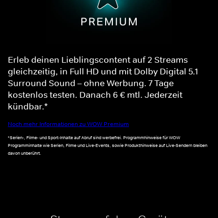
Erleb deinen Lieblingscontent auf 2 Streams
gleichzeitig, in Full HD und mit Dolby Digital 5.1
Surround Sound – ohne Werbung. 7 Tage
kostenlos testen. Danach 6 € mtl. Jederzeit
kündbar.*
Noch mehr Informationen zu WOW Premium
*Serien-, Filme- und Sport-Inhalte auf Abruf sind werbefrei. Programmhinweise für WOW
Programminhalte wie Serien, Filme und Live-Events, sowie Produkthinweise auf Live-Sendern bleiben
davon unberührt.