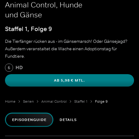
Animal Control, Hunde
und Gänse
Staffel 1, Folge 9
Die Tierfänger rücken aus - im Gänsemarsch! Oder Gänsejagd?
Außerdem veranstaltet die Wache einen Adoptionstag für
Fundtiere.
HD
6
AB 5,98 € MTL.
Home
Serien
Animal Control
Staffel 1
Folge 9
EPISODENGUIDE
DETAILS