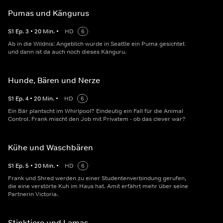
Pumas und Kängurus
S
1
Ep.
3
•
20
Min.
•
HD
6
Ab in die Wildnis: Angeblich wurde in Seattle ein Puma gesichtet
und dann ist da auch noch dieses Känguru.
Hunde, Bären und Nerze
S
1
Ep.
4
•
20
Min.
•
HD
6
Ein Bär plantscht im Whirlpool? Eindeutig ein Fall für die Animal
Control. Frank mischt den Job mit Privatem - ob das clever war?
Kühe und Waschbären
S
1
Ep.
5
•
20
Min.
•
HD
6
Frank und Shred werden zu einer Studentenverbindung gerufen,
die eine verstörte Kuh im Haus hat. Amit erfährt mehr über seine
Partnerin Victoria.
Stinktiere und Lamas