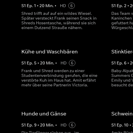
S
1
Ep.
1
•
20
Min.
•
HD
6
S
1
Ep.
2
•
2
Shred trifft auf auf ein wildes Wiesel.
Das Team 
Später versteckt Frank seinen Snack in
Kaninchen 
Shreds Hosentasche, während sie sich
gefuttert 
einem Dutzend Strauße nähern.
Würgeschla
Kühe und Waschbären
Stinktie
S
1
Ep.
5
•
20
Min.
•
HD
6
S
1
Ep.
6
•
2
Frank und Shred werden zu einer
Baby-Alpaka
Studentenverbindung gerufen, die eine
Summers Ge
verstörte Kuh im Haus hat. Amit erfährt
Emily und V
mehr über seine Partnerin Victoria.
besucht de
Hunde und Gänse
Schwein
S
1
Ep.
9
•
20
Min.
•
HD
6
S
1
Ep.
10
•
Die Tierfänger rücken aus - im
Amits Rück