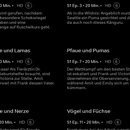
0
Min.
•
HD
6
S
1
Ep.
3
•
20
Min.
•
HD
6
wird gerufen, nachdem
Ab in die Wildnis: Angeblich wurd
besondere Schokoriegel
Seattle ein Puma gesichtet und d
haben und eine
da auch noch dieses Känguru.
nge auf Kuschelkurs geht.
re und Lamas
Pfaue und Pumas
0
Min.
•
HD
6
S
1
Ep.
7
•
20
Min.
•
HD
6
aa! Als Tierärztin Dr.
Der Wettkampf um den besten St
burtshelfer braucht, sind
ist eskaliert und Frank und Victor
ictoria zur Stelle. Amit
übernehmen die Oberservierung,
rweil mit Frank dessen Vater.
während Amit und Emily sich um
kümmern.
e und Nerze
Vögel und Füchse
20
Min.
•
HD
6
S
1
Ep.
11
•
20
Min.
•
HD
6
kehr sorgt für Freude,
Frank muss bei der Arbeit ausset