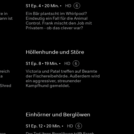
S
1
Ep.
4
•
20
Min.
•
HD
6
e in
Ein Bär plantscht im Whirlpool?
ann ist
Eindeutig ein Fall für die Animal
Control. Frank mischt den Job mit
Privatem - ob das clever war?
Höllenhunde und Störe
S
1
Ep.
8
•
19
Min.
•
HD
6
reich
Victoria und Patel treffen auf Beamte
ia
der Fischereibehörde. Außerdem wird
ein aggressiver, streunender
 Shred
Kampfhund gemeldet.
Einhörner und Berglöwen
S
1
Ep.
12
•
20
Min.
•
HD
6
zen.
Der Tod ihres Berglöwen trifft Frank