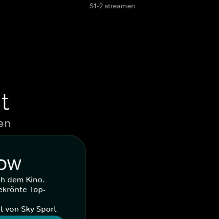
S1-2 streamen
t
en
WOW
ch dem Kino.
ekrönte Top-
t von Sky Sport