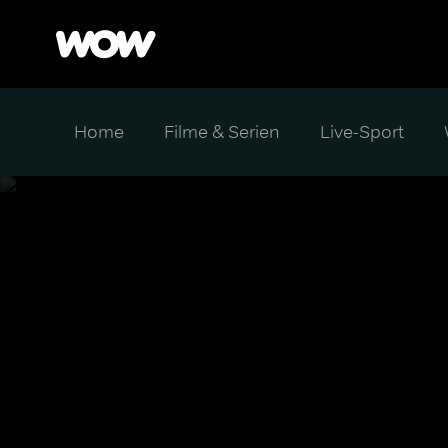
Home
Filme & Serien
Live-Sport