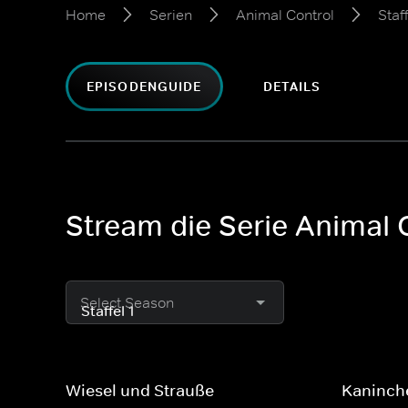
Home
Serien
Animal Control
Staff
EPISODENGUIDE
DETAILS
Stream die Serie Animal C
Select Season
Wiesel und Strauße
Kaninch