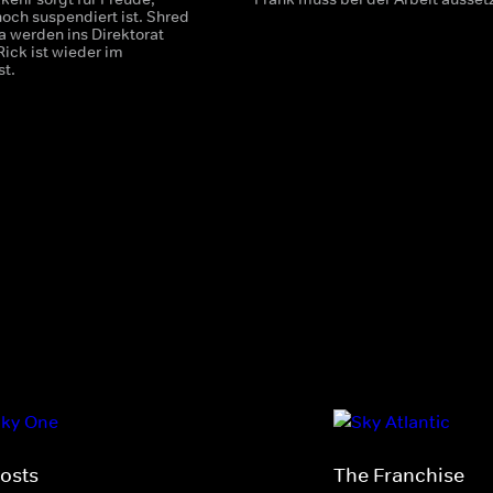
noch suspendiert ist. Shred
a werden ins Direktorat
 Rick ist wieder im
t.
osts
The Franchise