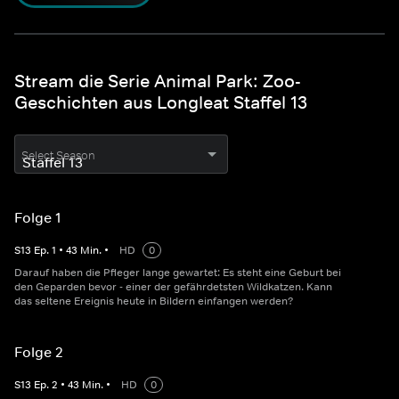
Stream die Serie Animal Park: Zoo-
Geschichten aus Longleat Staffel 13
Select Season
Folge 1
S
13
Ep.
1
•
43
Min.
•
HD
0
Darauf haben die Pfleger lange gewartet: Es steht eine Geburt bei
den Geparden bevor - einer der gefährdetsten Wildkatzen. Kann
das seltene Ereignis heute in Bildern einfangen werden?
Folge 2
S
13
Ep.
2
•
43
Min.
•
HD
0