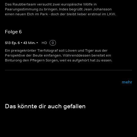
Das Raubtierteam versucht zwei europäische Wölfe in
Paarungsstimmung zu bringen. Indes begrüßt Jean Johansson
einen neuen Elch im Park - doch der bleibt lieber erstmal im LKW.
Folge 6
S
13
Ep.
6
•
43
Min.
•
HD
0
Ein preisgekrönter Tierfotograf soll Löwen und Tiger aus der
Perspektive der Beute einfangen. Währenddessen bereitet ein
Binturong den Pflegern Sorgen, weil es aufgehört hat zu essen.
mehr
Das könnte dir auch gefallen