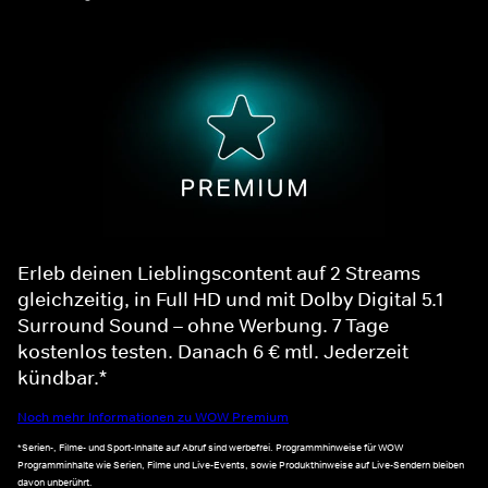
Erleb deinen Lieblingscontent auf 2 Streams
gleichzeitig, in Full HD und mit Dolby Digital 5.1
Surround Sound – ohne Werbung. 7 Tage
kostenlos testen. Danach 6 € mtl. Jederzeit
kündbar.*
Noch mehr Informationen zu WOW Premium
*Serien-, Filme- und Sport-Inhalte auf Abruf sind werbefrei. Programmhinweise für WOW
Programminhalte wie Serien, Filme und Live-Events, sowie Produkthinweise auf Live-Sendern bleiben
davon unberührt.