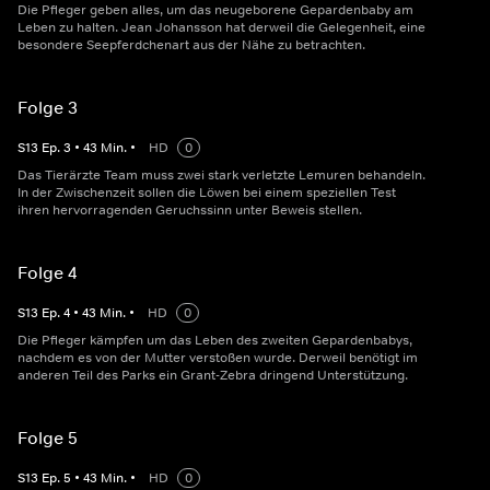
Die Pfleger geben alles, um das neugeborene Gepardenbaby am
Leben zu halten. Jean Johansson hat derweil die Gelegenheit, eine
besondere Seepferdchenart aus der Nähe zu betrachten.
Folge 3
S
13
Ep.
3
•
43
Min.
•
HD
0
Das Tierärzte Team muss zwei stark verletzte Lemuren behandeln.
In der Zwischenzeit sollen die Löwen bei einem speziellen Test
ihren hervorragenden Geruchssinn unter Beweis stellen.
Folge 4
S
13
Ep.
4
•
43
Min.
•
HD
0
Die Pfleger kämpfen um das Leben des zweiten Gepardenbabys,
nachdem es von der Mutter verstoßen wurde. Derweil benötigt im
anderen Teil des Parks ein Grant-Zebra dringend Unterstützung.
Folge 5
S
13
Ep.
5
•
43
Min.
•
HD
0