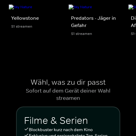
Yellowstone
Predators - Jäger in
Di
Gefahr
Af
S1 streamen
S1 streamen
S1
Wähl, was zu dir passt
Sofort auf dem Gerät deiner Wahl
streamen
Filme & Serien
Blockbuster kurz nach dem Kino
Exklusive und preisgekrönte Top-Serien