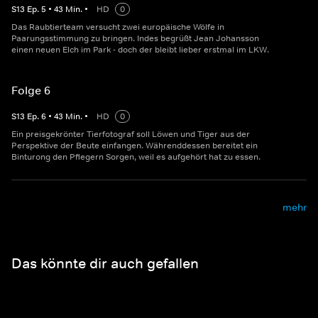
S
13
Ep.
5
•
43
Min.
•
HD
0
Das Raubtierteam versucht zwei europäische Wölfe in
Paarungsstimmung zu bringen. Indes begrüßt Jean Johansson
einen neuen Elch im Park - doch der bleibt lieber erstmal im LKW.
Folge 6
S
13
Ep.
6
•
43
Min.
•
HD
0
Ein preisgekrönter Tierfotograf soll Löwen und Tiger aus der
Perspektive der Beute einfangen. Währenddessen bereitet ein
Binturong den Pflegern Sorgen, weil es aufgehört hat zu essen.
mehr
Das könnte dir auch gefallen