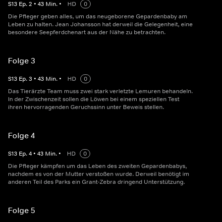
S
13
Ep.
2
•
43
Min.
•
HD
0
Die Pfleger geben alles, um das neugeborene Gepardenbaby am
Leben zu halten. Jean Johansson hat derweil die Gelegenheit, eine
besondere Seepferdchenart aus der Nähe zu betrachten.
Folge 3
S
13
Ep.
3
•
43
Min.
•
HD
0
Das Tierärzte Team muss zwei stark verletzte Lemuren behandeln.
In der Zwischenzeit sollen die Löwen bei einem speziellen Test
ihren hervorragenden Geruchssinn unter Beweis stellen.
Folge 4
S
13
Ep.
4
•
43
Min.
•
HD
0
Die Pfleger kämpfen um das Leben des zweiten Gepardenbabys,
nachdem es von der Mutter verstoßen wurde. Derweil benötigt im
anderen Teil des Parks ein Grant-Zebra dringend Unterstützung.
Folge 5