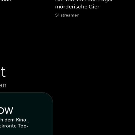
mörderische Gier
S1 streamen
t
en
WOW
ch dem Kino.
ekrönte Top-