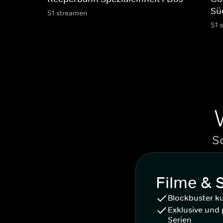
Sü
S1 streamen
S1 
S
Filme & 
Blockbuster k
Exklusive und 
Serien