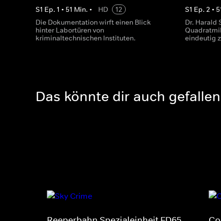
S
1
Ep.
1
•
51
Min.
•
HD
12
S
1
Ep.
2
•
5
Die Dokumentation wirft einen Blick
Dr. Harald 
hinter Labortüren von
Quadratmil
kriminaltechnischen Instituten.
eindeutig z
Das könnte dir auch gefallen
Reeperbahn Spezialeinheit FD65
Co