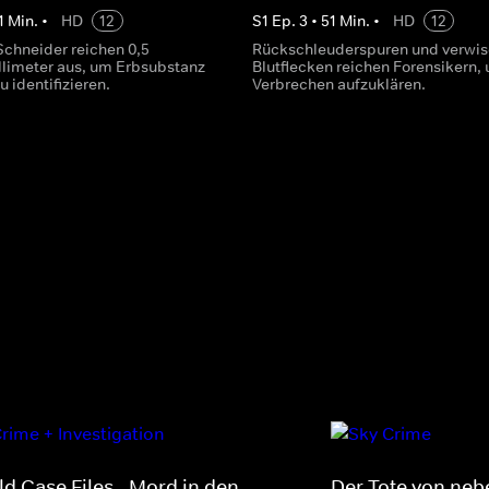
1
Min.
•
HD
12
S
1
Ep.
3
•
51
Min.
•
HD
12
Schneider reichen 0,5
Rückschleuderspuren und verwis
limeter aus, um Erbsubstanz
Blutflecken reichen Forensikern,
u identifizieren.
Verbrechen aufzuklären.
ld Case Files - Mord in den
Der Tote von ne