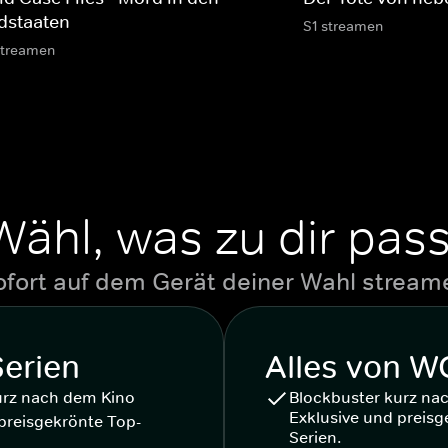
dstaaten
S1 streamen
streamen
Wähl, was zu dir pass
ofort auf dem Gerät deiner Wahl stream
Serien
Alles von 
urz nach dem Kino
Blockbuster kurz na
Exklusive und preisg
preisgekrönte Top-
Serien.