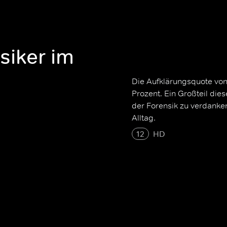
siker im
Die Aufklärungsquote von 
Prozent. Ein Großteil die
der Forensik zu verdanke
Alltag.
12
HD