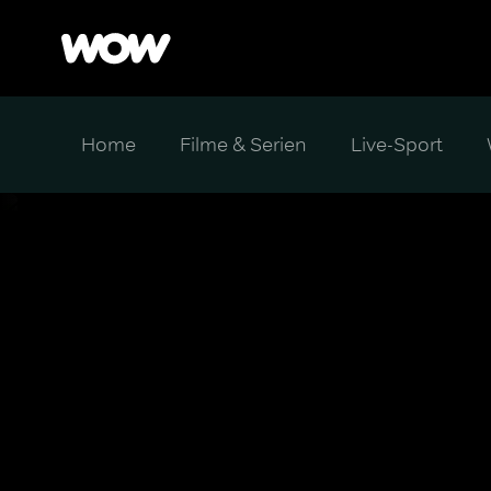
Home
Filme & Serien
Live-Sport