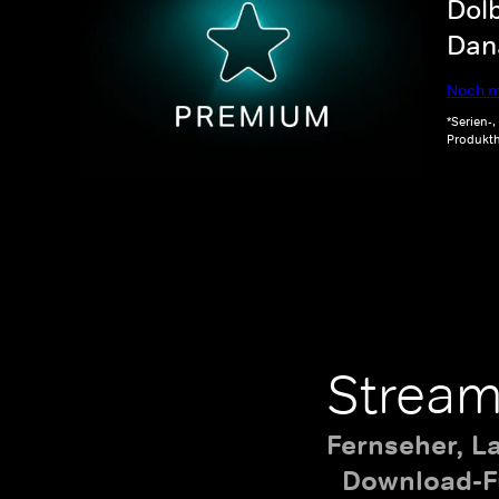
Dolb
Dana
Noch m
*Serien-
Produkth
Stream
Fernseher, L
Download-Fu