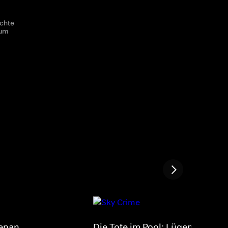
chte
 um
benan
Die Tote im Pool: Lügen, Betrug