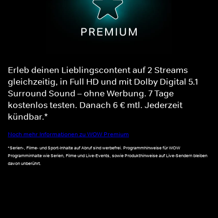
Erleb deinen Lieblingscontent auf 2 Streams
gleichzeitig, in Full HD und mit Dolby Digital 5.1
Surround Sound – ohne Werbung. 7 Tage
kostenlos testen. Danach 6 € mtl. Jederzeit
kündbar.*
Noch mehr Informationen zu WOW Premium
*Serien-, Filme- und Sport-Inhalte auf Abruf sind werbefrei. Programmhinweise für WOW
Programminhalte wie Serien, Filme und Live-Events, sowie Produkthinweise auf Live-Sendern bleiben
davon unberührt.