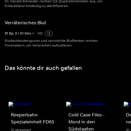
Dr. Harald Schneider reichen 0,5 Quadratmillimeter aus, um
Erbsubstanz eindeutig zu identifizieren.
Verräterisches Blut
S
1
Ep.
3
•
51
Min.
•
HD
12
Rückschleuderspuren und verwischte Blutflecken reichen
Forensikern, um Verbrechen aufzuklären.
Das könnte dir auch gefallen
Reeperbahn
Cold Case Files -
De
Spezialeinheit FD65
Mord in den
n
Südstaaten
S1 streamen
S1