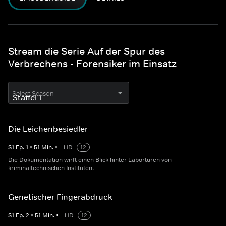
Stream die Serie Auf der Spur des
Verbrechens - Forensiker im Einsatz
Select Season
Die Leichenbesiedler
S
1
Ep.
1
•
51
Min.
•
HD
12
Die Dokumentation wirft einen Blick hinter Labortüren von
kriminaltechnischen Instituten.
Genetischer Fingerabdruck
S
1
Ep.
2
•
51
Min.
•
HD
12