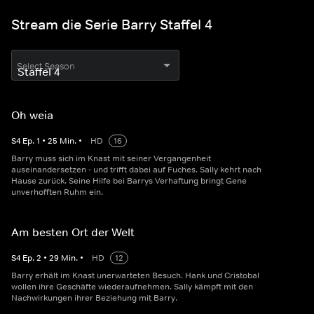
Stream die Serie Barry Staffel 4
Select Season
Oh weia
S
4
Ep.
1
•
25
Min.
•
HD
16
Barry muss sich im Knast mit seiner Vergangenheit
auseinandersetzen - und trifft dabei auf Fuches. Sally kehrt nach
Hause zurück. Seine Hilfe bei Barrys Verhaftung bringt Gene
unverhofften Ruhm ein.
Am besten Ort der Welt
S
4
Ep.
2
•
29
Min.
•
HD
12
Barry erhält im Knast unerwarteten Besuch. Hank und Cristobal
wollen ihre Geschäfte wiederaufnehmen. Sally kämpft mit den
Nachwirkungen ihrer Beziehung mit Barry.