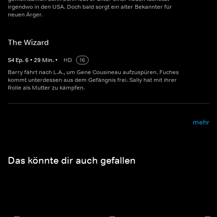
irgendwo in den USA. Doch bald sorgt ein alter Bekannter für
neuen Ärger.
The Wizard
S
4
Ep.
6
•
29
Min.
•
HD
16
Barry fährt nach L.A., um Gene Cousineau aufzuspüren. Fuches
kommt unterdessen aus dem Gefängnis frei. Sally hat mit ihrer
Rolle als Mutter zu kämpfen.
mehr
Das könnte dir auch gefallen