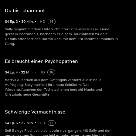
Du bist charmant
S
4
Ep.
3
•
30
Min.
•
HD
16
Sally beginnt mit dem Unterricht ihrer Schauspielklasse. Gene
gerät in Bedrängnis, nachdem er einem Journalisten zu viele
Details offenbart hat. Barrys Deal mit dem FBI kommt allmählich in
Gang.
Es braucht einen Psychopathen
S
4
Ep.
4
•
32
Min.
•
HD
16
Barrys Ausbruch aus dem Gefängnis versetzt alle in helle
Aufregung. Sally trainiert ihre neue Schülerin. Das
Wiederauftauchen der Tschetschenen bedroht Hanks und
Cristobals neue Geschäfte.
Schwierige Vermächtnisse
S
4
Ep.
5
•
32
Min.
•
HD
12
Seit Barrys Flucht sind acht Jahre vergangen. Mit Sally und dem
gemeinsamen Sohn John lebt er unter einer neuen Identität