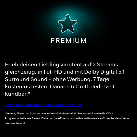
Erleb deinen Lieblingscontent auf 2 Streams
gleichzeitig, in Full HD und mit Dolby Digital 5.1
Surround Sound – ohne Werbung. 7 Tage
kostenlos testen. Danach 6 € mtl. Jederzeit
kündbar.*
Noch mehr Informationen zu WOW Premium
*Serien-, Filme- und Sport-Inhalte auf Abruf sind werbefrei. Programmhinweise für WOW
Programminhalte wie Serien, Filme und Live-Events, sowie Produkthinweise auf Live-Sendern bleiben
davon unberührt.