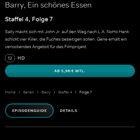
Barry, Ein schönes Essen
Staffel 4, Folge 7
Sally macht sich mit John Jr. auf den Weg nach L.A. NoHo Hank
schickt vier Killer, die Fuches beseitigen sollen. Gene erhält ein
verlockendes Angebot für das Filmprojekt.
HD
12
AB 5,98 € MTL.
Home
Serien
Barry
Staffel 4
Folge 7
EPISODENGUIDE
DETAILS