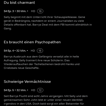
Du bist charmant
S
4
Ep.
3
•
30
Min.
•
HD
16
Sally beginnt mit dem Unterricht ihrer Schauspielklasse. Gene
gerät in Bedrängnis, nachdem er einem Journalisten zu viele
Details offenbart hat. Barrys Deal mit dem FBI kommt allmählich in
Gang.
Es braucht einen Psychopathen
S
4
Ep.
4
•
32
Min.
•
HD
16
Barrys Ausbruch aus dem Gefängnis versetzt alle in helle
Aufregung. Sally trainiert ihre neue Schülerin. Das
Wiederauftauchen der Tschetschenen bedroht Hanks und
Cristobals neue Geschäfte.
Schwierige Vermächtnisse
S
4
Ep.
5
•
32
Min.
•
HD
12
Seit Barrys Flucht sind acht Jahre vergangen. Mit Sally und dem
gemeinsamen Sohn John lebt er unter einer neuen Identität
irgendwo in den USA. Doch bald sorgt ein alter Bekannter für