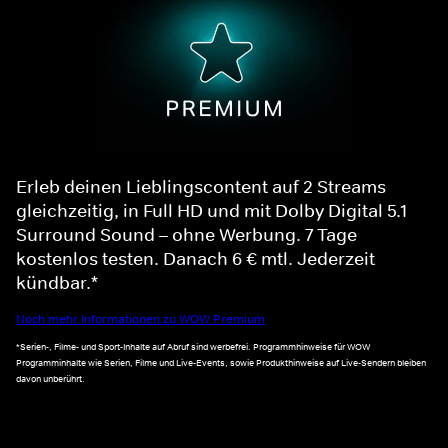
Erleb deinen Lieblingscontent auf 2 Streams
gleichzeitig, in Full HD und mit Dolby Digital 5.1
Surround Sound – ohne Werbung. 7 Tage
kostenlos testen. Danach 6 € mtl. Jederzeit
kündbar.*
Noch mehr Informationen zu WOW Premium
*Serien-, Filme- und Sport-Inhalte auf Abruf sind werbefrei. Programmhinweise für WOW
Programminhalte wie Serien, Filme und Live-Events, sowie Produkthinweise auf Live-Sendern bleiben
davon unberührt.