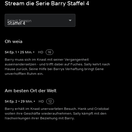
Stream die Serie Barry Staffel 4
Select Season
Oh weia
S
4
Ep.
1
•
25
Min.
•
HD
16
Barry muss sich im Knast mit seiner Vergangenheit
auseinandersetzen - und trifft dabei auf Fuches. Sally kehrt nach
Hause zurück. Seine Hilfe bei Barrys Verhaftung bringt Gene
unverhofften Ruhm ein.
Am besten Ort der Welt
S
4
Ep.
2
•
29
Min.
•
HD
12
Barry erhält im Knast unerwarteten Besuch. Hank und Cristobal
wollen ihre Geschäfte wiederaufnehmen. Sally kämpft mit den
Nachwirkungen ihrer Beziehung mit Barry.