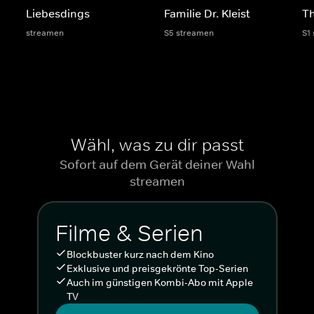
Liebesdings
Familie Dr. Kleist
Th
streamen
S5 streamen
S1
Wähl, was zu dir passt
Sofort auf dem Gerät deiner Wahl
streamen
Filme & Serien
Blockbuster kurz nach dem Kino
Exklusive und preisgekrönte Top-Serien
Auch im günstigen Kombi-Abo mit Apple
TV