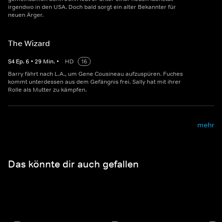
irgendwo in den USA. Doch bald sorgt ein alter Bekannter für
neuen Ärger.
The Wizard
S
4
Ep.
6
•
29
Min.
•
HD
16
Barry fährt nach L.A., um Gene Cousineau aufzuspüren. Fuches
kommt unterdessen aus dem Gefängnis frei. Sally hat mit ihrer
Rolle als Mutter zu kämpfen.
mehr
Das könnte dir auch gefallen