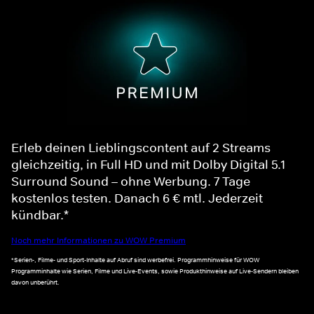
Erleb deinen Lieblingscontent auf 2 Streams
gleichzeitig, in Full HD und mit Dolby Digital 5.1
Surround Sound – ohne Werbung. 7 Tage
kostenlos testen. Danach 6 € mtl. Jederzeit
kündbar.*
Noch mehr Informationen zu WOW Premium
*Serien-, Filme- und Sport-Inhalte auf Abruf sind werbefrei. Programmhinweise für WOW
Programminhalte wie Serien, Filme und Live-Events, sowie Produkthinweise auf Live-Sendern bleiben
davon unberührt.