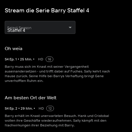
Stream die Serie Barry Staffel 4
Select Season
Oh weia
S
4
Ep.
1
•
25
Min.
•
HD
16
Barry muss sich im Knast mit seiner Vergangenheit
auseinandersetzen - und trifft dabei auf Fuches. Sally kehrt nach
Hause zurück. Seine Hilfe bei Barrys Verhaftung bringt Gene
unverhofften Ruhm ein.
Am besten Ort der Welt
S
4
Ep.
2
•
29
Min.
•
HD
12
Barry erhält im Knast unerwarteten Besuch. Hank und Cristobal
wollen ihre Geschäfte wiederaufnehmen. Sally kämpft mit den
Nachwirkungen ihrer Beziehung mit Barry.