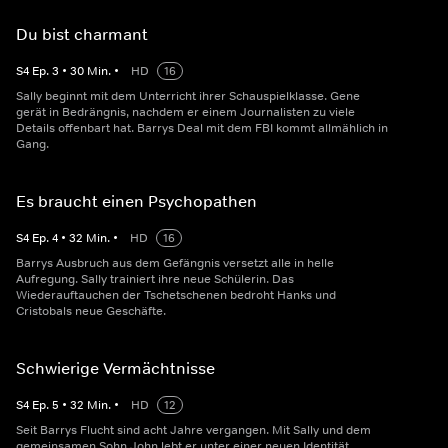
Du bist charmant
S
4
Ep.
3
•
30
Min.
•
HD
16
Sally beginnt mit dem Unterricht ihrer Schauspielklasse. Gene
gerät in Bedrängnis, nachdem er einem Journalisten zu viele
Details offenbart hat. Barrys Deal mit dem FBI kommt allmählich in
Gang.
Es braucht einen Psychopathen
S
4
Ep.
4
•
32
Min.
•
HD
16
Barrys Ausbruch aus dem Gefängnis versetzt alle in helle
Aufregung. Sally trainiert ihre neue Schülerin. Das
Wiederauftauchen der Tschetschenen bedroht Hanks und
Cristobals neue Geschäfte.
Schwierige Vermächtnisse
S
4
Ep.
5
•
32
Min.
•
HD
12
Seit Barrys Flucht sind acht Jahre vergangen. Mit Sally und dem
gemeinsamen Sohn John lebt er unter einer neuen Identität