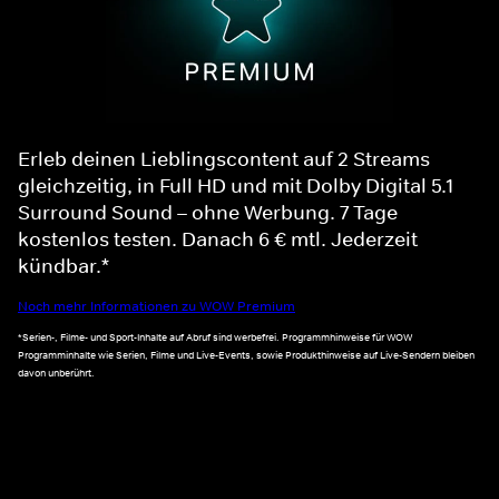
Erleb deinen Lieblingscontent auf 2 Streams
gleichzeitig, in Full HD und mit Dolby Digital 5.1
Surround Sound – ohne Werbung. 7 Tage
kostenlos testen. Danach 6 € mtl. Jederzeit
kündbar.*
Noch mehr Informationen zu WOW Premium
*Serien-, Filme- und Sport-Inhalte auf Abruf sind werbefrei. Programmhinweise für WOW
Programminhalte wie Serien, Filme und Live-Events, sowie Produkthinweise auf Live-Sendern bleiben
davon unberührt.