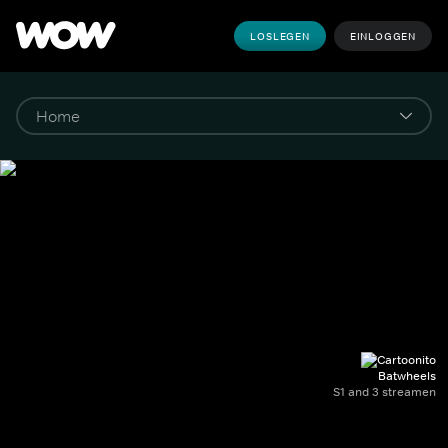
LOSLEGEN
EINLOGGEN
Batwheels
S1 and 3 streamen