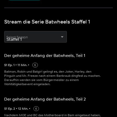
Stream die Serie Batwheels Staffel 1
Select Season
Der geheime Anfang der Batwheels, Teil 1
S
1
Ep.
1
•
11
Min.
•
6
Batman, Robin und Batgirl gelingt es, den Joker, Harley, den
Pinguin und Mr. Freeze nach einem Bankraub dingfest zu machen.
Daraufhin werden sie vom Bürgermeister zu einem
Wohltätigkeitsevent eingeladen.
Der geheime Anfang der Batwheels, Teil 2
S
1
Ep.
2
•
12
Min.
•
6
Nachdem MOE und BC das Motherboard in Bam eingebaut haben,