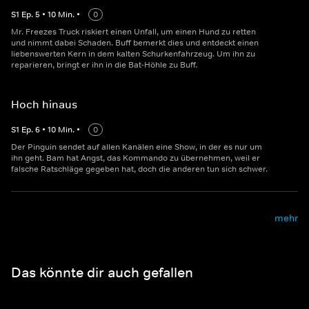
S
1
Ep.
5
•
10
Min.
•
0
Mr. Freezes Truck riskiert einen Unfall, um einen Hund zu retten
und nimmt dabei Schaden. Buff bemerkt dies und entdeckt einen
liebenswerten Kern in dem kalten Schurkenfahrzeug. Um ihn zu
reparieren, bringt er ihn in die Bat-Höhle zu Buff.
Hoch hinaus
S
1
Ep.
6
•
10
Min.
•
0
Der Pinguin sendet auf allen Kanälen eine Show, in der es nur um
ihn geht. Bam hat Angst, das Kommando zu übernehmen, weil er
falsche Ratschläge gegeben hat, doch die anderen tun sich schwer.
mehr
Das könnte dir auch gefallen