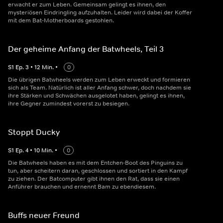
erwacht er zum Leben. Gemeinsam gelingt es ihnen, den
mysteriösen Eindringling aufzuhalten. Leider wird dabei der Koffer
mit dem Bat-Motherboards gestohlen.
Der geheime Anfang der Batwheels, Teil 3
S
1
Ep.
3
•
12
Min.
•
0
Die übrigen Batwheels werden zum Leben erweckt und formieren
sich als Team. Natürlich ist aller Anfang schwer, doch nachdem sie
ihre Stärken und Schwächen ausgelotet haben, gelingt es ihnen,
ihre Gegner zumindest vorerst zu besiegen.
Stoppt Ducky
S
1
Ep.
4
•
10
Min.
•
0
Die Batwheels haben es mit dem Entchen-Boot des Pinguins zu
tun, aber scheitern daran, geschlossen und sortiert in den Kampf
zu ziehen. Der Batcomputer gibt ihnen den Rat, dass sie einen
Anführer brauchen und ernennt Bam zu ebendiesem.
Buffs neuer Freund