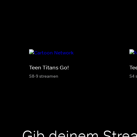
Teen Titans Go!
Te
S8-9 streamen
S4 
Gib deinem Stre