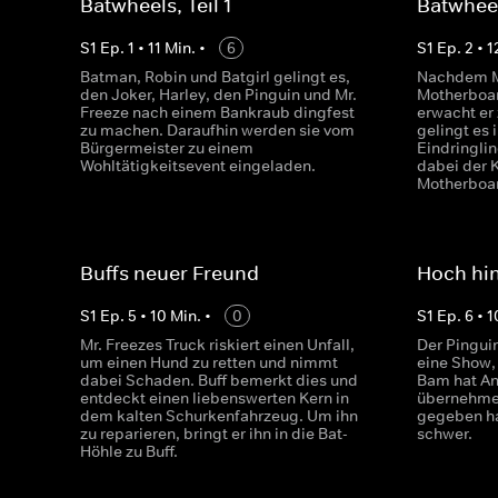
Batwheels, Teil 1
Batwheel
S
1
Ep.
1
•
11
Min.
•
6
S
1
Ep.
2
•
1
Batman, Robin und Batgirl gelingt es,
Nachdem M
den Joker, Harley, den Pinguin und Mr.
Motherboar
Freeze nach einem Bankraub dingfest
erwacht e
zu machen. Daraufhin werden sie vom
gelingt es
Bürgermeister zu einem
Eindringlin
Wohltätigkeitsevent eingeladen.
dabei der 
Motherboar
Buffs neuer Freund
Hoch hi
S
1
Ep.
5
•
10
Min.
•
0
S
1
Ep.
6
•
1
Mr. Freezes Truck riskiert einen Unfall,
Der Pingui
um einen Hund zu retten und nimmt
eine Show, 
dabei Schaden. Buff bemerkt dies und
Bam hat A
entdeckt einen liebenswerten Kern in
übernehmen
dem kalten Schurkenfahrzeug. Um ihn
gegeben ha
zu reparieren, bringt er ihn in die Bat-
schwer.
Höhle zu Buff.