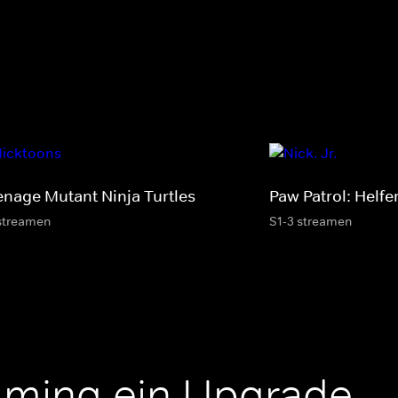
enage Mutant Ninja Turtles
Paw Patrol: Helfer
streamen
S1-3 streamen
aming ein Upgrade