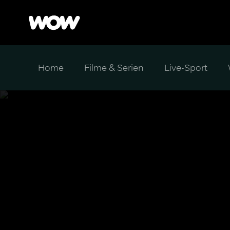
Home
Filme & Serien
Live-Sport