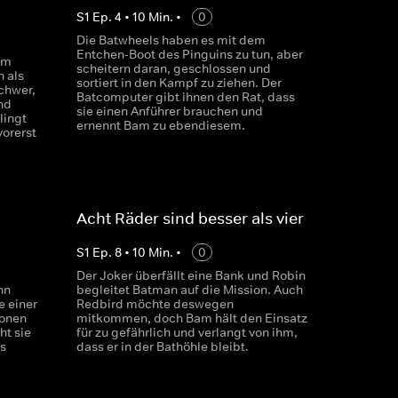
S
1
Ep.
4
•
10
Min.
•
0
Die Batwheels haben es mit dem
Entchen-Boot des Pinguins zu tun, aber
um
scheitern daran, geschlossen und
 als
sortiert in den Kampf zu ziehen. Der
schwer,
Batcomputer gibt ihnen den Rat, dass
nd
sie einen Anführer brauchen und
lingt
ernennt Bam zu ebendiesem.
vorerst
Acht Räder sind besser als vier
S
1
Ep.
8
•
10
Min.
•
0
Der Joker überfällt eine Bank und Robin
nn
begleitet Batman auf die Mission. Auch
e einer
Redbird möchte deswegen
ionen
mitkommen, doch Bam hält den Einsatz
t sie
für zu gefährlich und verlangt von ihm,
s
dass er in der Bathöhle bleibt.