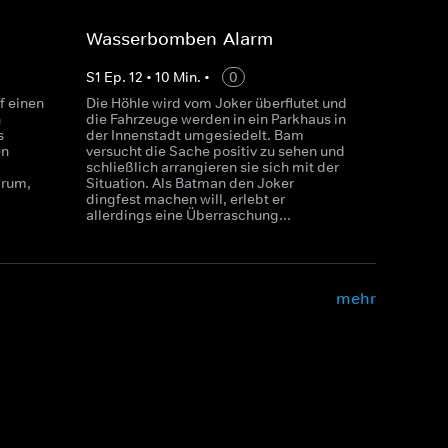
Wasserbomben-Alarm
S
1
Ep.
12
•
10
Min.
•
0
f einen
Die Höhle wird vom Joker überflutet und
n
die Fahrzeuge werden in ein Parkhaus in
s
der Innenstadt umgesiedelt. Bam
en
versucht die Sache positiv zu sehen und
schließlich arrangieren sie sich mit der
arum,
Situation. Als Batman den Joker
dingfest machen will, erlebt er
allerdings eine Überraschung...
mehr