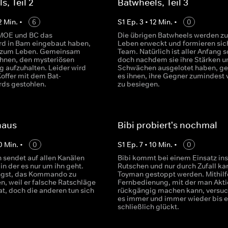
s, Teil 2
Batwheels, Teil 3
2
Min.
•
6
S
1
Ep.
3
•
12
Min.
•
0
OE und BC das
Die übrigen Batwheels werden z
d in Bam eingebaut haben,
Leben erweckt und formieren sich
r zum Leben. Gemeinsam
Team. Natürlich ist aller Anfang 
 ihnen, den mysteriösen
doch nachdem sie ihre Stärken u
g aufzuhalten. Leider wird
Schwächen ausgelotet haben, ge
Koffer mit dem Bat-
es ihnen, ihre Gegner zumindest 
ds gestohlen.
zu besiegen.
naus
Bibi probiert's nochmal
0
Min.
•
0
S
1
Ep.
7
•
10
Min.
•
0
n sendet auf allen Kanälen
Bibi kommt bei einem Einsatz ins
in der es nur um ihn geht.
Rutschen und nur durch Zufall ka
ngst, das Kommando zu
Toyman gestoppt werden. Mithilf
, weil er falsche Ratschläge
Fernbedienung, mit der man Akt
t, doch die anderen tun sich
rückgängig machen kann, versuch
es immer und immer wieder bis e
schließlich glückt.