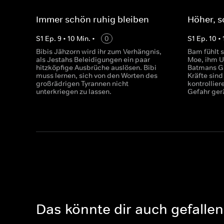
Immer schön ruhig bleiben
Höher, s
S
1
Ep.
9
•
10
Min.
•
0
S
1
Ep.
10
•
Bibis Jähzorn wird ihr zum Verhängnis,
Bam fühlt s
als Jestahs Beleidigungen ein paar
Moe, ihm U
hitzköpfige Ausbrüche auslösen. Bibi
Batmans Gu
muss lernen, sich von den Worten des
Kräfte sind 
großrädrigen Tyrannen nicht
kontrollie
unterkriegen zu lassen.
Gefahr ger
Das könnte dir auch gefallen