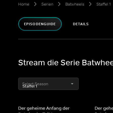
Home
Serien
Batwheels
Staffel 1
EPISODENGUIDE
DETAILS
Stream die Serie Batwheel
Select Season
Der geheime Anfang der
Der geh