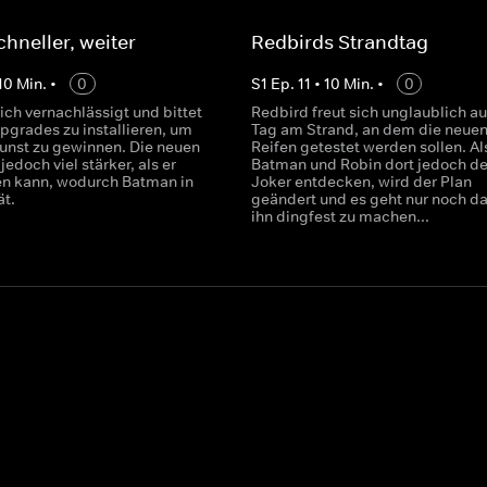
chneller, weiter
Redbirds Strandtag
10
Min.
•
0
S
1
Ep.
11
•
10
Min.
•
0
ich vernachlässigt und bittet
Redbird freut sich unglaublich au
pgrades zu installieren, um
Tag am Strand, an dem die neue
nst zu gewinnen. Die neuen
Reifen getestet werden sollen. Al
jedoch viel stärker, als er
Batman und Robin dort jedoch d
ren kann, wodurch Batman in
Joker entdecken, wird der Plan
ät.
geändert und es geht nur noch d
ihn dingfest zu machen...