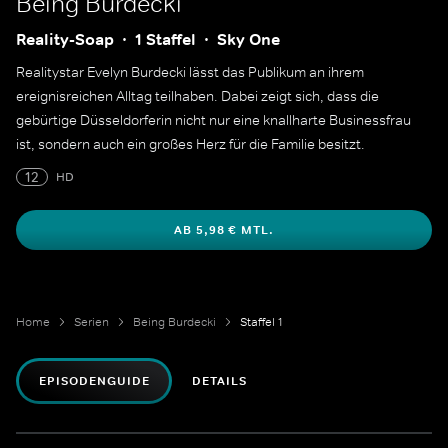
Being Burdecki
Reality-Soap
1 Staffel
Sky One
Realitystar Evelyn Burdecki lässt das Publikum an ihrem
ereignisreichen Alltag teilhaben. Dabei zeigt sich, dass die
gebürtige Düsseldorferin nicht nur eine knallharte Businessfrau
ist, sondern auch ein großes Herz für die Familie besitzt.
12
HD
AB 5,98 € MTL.
Home
Serien
Being Burdecki
Staffel 1
EPISODENGUIDE
DETAILS