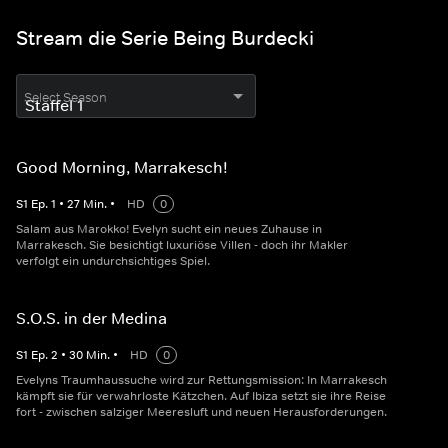
Stream die Serie Being Burdecki
Select Season
Good Morning, Marrakesch!
S
1
Ep.
1
•
27
Min.
•
HD
0
Salam aus Marokko! Evelyn sucht ein neues Zuhause in
Marrakesch. Sie besichtigt luxuriöse Villen - doch ihr Makler
verfolgt ein undurchsichtiges Spiel.
S.O.S. in der Medina
S
1
Ep.
2
•
30
Min.
•
HD
0
Evelyns Traumhaussuche wird zur Rettungsmission: In Marrakesch
kämpft sie für verwahrloste Kätzchen. Auf Ibiza setzt sie ihre Reise
fort - zwischen salziger Meeresluft und neuen Herausforderungen.