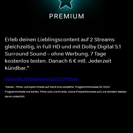
Erleb deinen Lieblingscontent auf 2 Streams
gleichzeitig, in Full HD und mit Dolby Digital 5.1
Surround Sound – ohne Werbung. 7 Tage
kostenlos testen. Danach 6 € mtl. Jederzeit
kündbar.*
Noch mehr Informationen zu WOW Premium
*Serien-, Filme- und Sport-Inhalte auf Abruf sind werbefrei. Programmhinweise für WOW
Programminhalte wie Serien, Filme und Live-Events, sowie Produkthinweise auf Live-Sendern bleiben
davon unberührt.