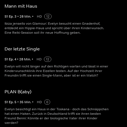
Mann mit Haus
S
1
Ep.
3
•
28
Min.
•
HD
12
Ibiza jenseits von Glamour: Evelyn besucht einen Gnadenhof,
entdeckt ein Hippie-Haus und spricht über ihren Kinderwunsch.
Eine Reiki-Session soll ihr neue Hoffnung geben.
Der letzte Single
S
1
Ep.
4
•
28
Min.
•
HD
12
Evelyn will nicht länger auf den Richtigen warten und lässt in einer
Kinderwunschklinik ihre Eizellen testen. Auf der Hochzeit ihrer
Freundin trifft sie einen Single-Mann, aber ist er ein Match?
PLAN B(aby)
S
1
Ep.
5
•
35
Min.
•
HD
0
Evelyn besichtigt ein Haus in der Toskana - doch das Schnäppchen
hat einen Haken. Zurück in Deutschland trifft sie ihren besten
Freund Benni: Könnte er der biologische Vater ihrer Kinder
werden?