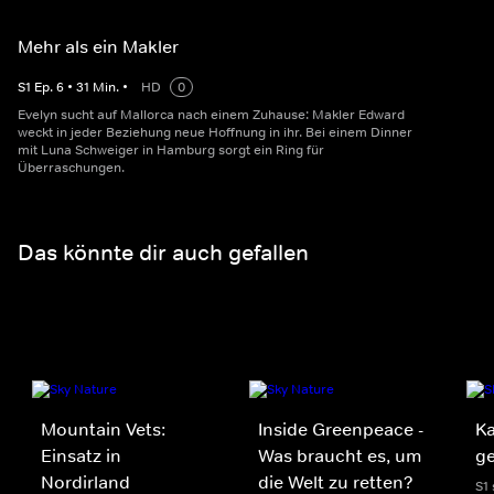
Mehr als ein Makler
S
1
Ep.
6
•
31
Min.
•
HD
0
Evelyn sucht auf Mallorca nach einem Zuhause: Makler Edward
weckt in jeder Beziehung neue Hoffnung in ihr. Bei einem Dinner
mit Luna Schweiger in Hamburg sorgt ein Ring für
Überraschungen.
Das könnte dir auch gefallen
Mountain Vets:
Inside Greenpeace -
Ka
Einsatz in
Was braucht es, um
ge
Nordirland
die Welt zu retten?
S1