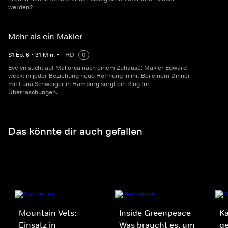
werden?
Mehr als ein Makler
S
1
Ep.
6
•
31
Min.
•
HD
0
Evelyn sucht auf Mallorca nach einem Zuhause: Makler Edward
weckt in jeder Beziehung neue Hoffnung in ihr. Bei einem Dinner
mit Luna Schweiger in Hamburg sorgt ein Ring für
Überraschungen.
Das könnte dir auch gefallen
Mountain Vets:
Inside Greenpeace -
Ka
Einsatz in
Was braucht es, um
ge