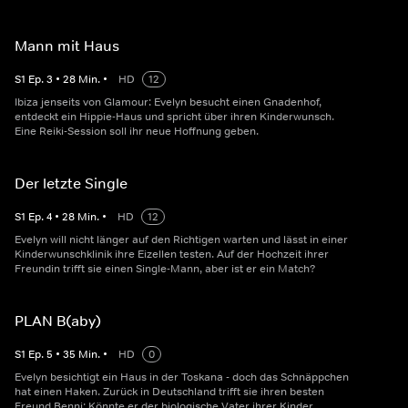
Mann mit Haus
S
1
Ep.
3
•
28
Min.
•
HD
12
Ibiza jenseits von Glamour: Evelyn besucht einen Gnadenhof,
entdeckt ein Hippie-Haus und spricht über ihren Kinderwunsch.
Eine Reiki-Session soll ihr neue Hoffnung geben.
Der letzte Single
S
1
Ep.
4
•
28
Min.
•
HD
12
Evelyn will nicht länger auf den Richtigen warten und lässt in einer
Kinderwunschklinik ihre Eizellen testen. Auf der Hochzeit ihrer
Freundin trifft sie einen Single-Mann, aber ist er ein Match?
PLAN B(aby)
S
1
Ep.
5
•
35
Min.
•
HD
0
Evelyn besichtigt ein Haus in der Toskana - doch das Schnäppchen
hat einen Haken. Zurück in Deutschland trifft sie ihren besten
Freund Benni: Könnte er der biologische Vater ihrer Kinder