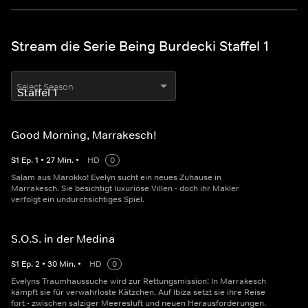
Stream die Serie Being Burdecki Staffel 1
Select Season
Good Morning, Marrakesch!
S
1
Ep.
1
•
27
Min.
•
HD
0
Salam aus Marokko! Evelyn sucht ein neues Zuhause in
Marrakesch. Sie besichtigt luxuriöse Villen - doch ihr Makler
verfolgt ein undurchsichtiges Spiel.
S.O.S. in der Medina
S
1
Ep.
2
•
30
Min.
•
HD
0
Evelyns Traumhaussuche wird zur Rettungsmission: In Marrakesch
kämpft sie für verwahrloste Kätzchen. Auf Ibiza setzt sie ihre Reise
fort - zwischen salziger Meeresluft und neuen Herausforderungen.