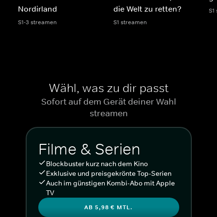
Nordirland
die Welt zu retten?
S1
S1-3 streamen
S1 streamen
Wähl, was zu dir passt
Sofort auf dem Gerät deiner Wahl
streamen
Filme & Serien
Blockbuster kurz nach dem Kino
Exklusive und preisgekrönte Top-Serien
Auch im günstigen Kombi-Abo mit Apple
TV
AB 5,98 € MTL.