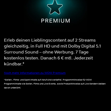
Erleb deinen Lieblingscontent auf 2 Streams
gleichzeitig, in Full HD und mit Dolby Digital 5.1
Surround Sound – ohne Werbung. 7 Tage
kostenlos testen. Danach 6 € mtl. Jederzeit
kündbar.*
Noch mehr Informationen zu WOW Premium
*Serien-, Filme- und Sport-Inhalte auf Abruf sind werbefrei. Programmhinweise für WOW
Programminhalte wie Serien, Filme und Live-Events, sowie Produkthinweise auf Live-Sendern bleiben
davon unberührt.