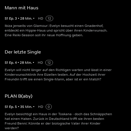
Mann mit Haus
S
1
Ep.
3
•
28
Min.
•
HD
12
Ibiza jenseits von Glamour: Evelyn besucht einen Gnadenhof,
entdeckt ein Hippie-Haus und spricht über ihren Kinderwunsch.
Eine Reiki-Session soll ihr neue Hoffnung geben.
Der letzte Single
S
1
Ep.
4
•
28
Min.
•
HD
12
Evelyn will nicht länger auf den Richtigen warten und lässt in einer
Kinderwunschklinik ihre Eizellen testen. Auf der Hochzeit ihrer
Freundin trifft sie einen Single-Mann, aber ist er ein Match?
PLAN B(aby)
S
1
Ep.
5
•
35
Min.
•
HD
0
Evelyn besichtigt ein Haus in der Toskana - doch das Schnäppchen
hat einen Haken. Zurück in Deutschland trifft sie ihren besten
Freund Benni: Könnte er der biologische Vater ihrer Kinder
werden?