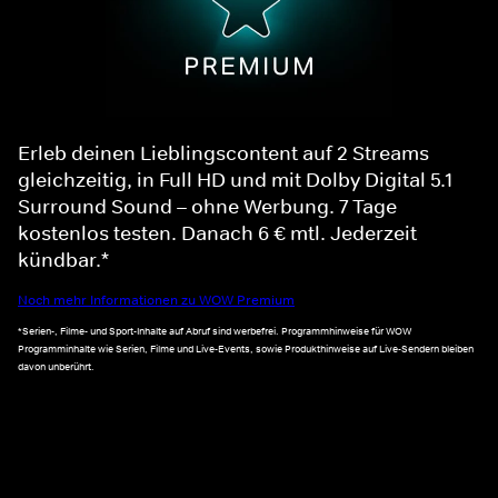
Erleb deinen Lieblingscontent auf 2 Streams
gleichzeitig, in Full HD und mit Dolby Digital 5.1
Surround Sound – ohne Werbung. 7 Tage
kostenlos testen. Danach 6 € mtl. Jederzeit
kündbar.*
Noch mehr Informationen zu WOW Premium
*Serien-, Filme- und Sport-Inhalte auf Abruf sind werbefrei. Programmhinweise für WOW
Programminhalte wie Serien, Filme und Live-Events, sowie Produkthinweise auf Live-Sendern bleiben
davon unberührt.