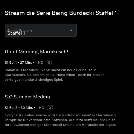
Stream die Serie Being Burdecki Staffel 1
Select Season
Good Morning, Marrakesch!
S
1
Ep.
1
•
27
Min.
•
HD
0
Salam aus Marokko! Evelyn sucht ein neues Zuhause in
Marrakesch. Sie besichtigt luxuriöse Villen - doch ihr Makler
verfolgt ein undurchsichtiges Spiel.
S.O.S. in der Medina
S
1
Ep.
2
•
30
Min.
•
HD
0
Evelyns Traumhaussuche wird zur Rettungsmission: In Marrakesch
kämpft sie für verwahrloste Kätzchen. Auf Ibiza setzt sie ihre Reise
fort - zwischen salziger Meeresluft und neuen Herausforderungen.