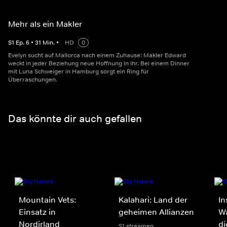
Mehr als ein Makler
S
1
Ep.
6
•
31
Min.
•
HD
0
Evelyn sucht auf Mallorca nach einem Zuhause: Makler Edward
weckt in jeder Beziehung neue Hoffnung in ihr. Bei einem Dinner
mit Luna Schweiger in Hamburg sorgt ein Ring für
Überraschungen.
Das könnte dir auch gefallen
Mountain Vets:
Kalahari: Land der
In
Einsatz in
geheimen Allianzen
Wa
Nordirland
di
S1 streamen