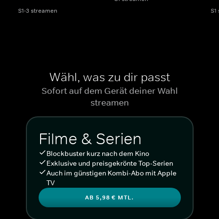
S1-3 streamen
S1
Wähl, was zu dir passt
Sofort auf dem Gerät deiner Wahl
streamen
Filme & Serien
Blockbuster kurz nach dem Kino
Exklusive und preisgekrönte Top-Serien
Auch im günstigen Kombi-Abo mit Apple
TV
AB 5,98 € MTL.